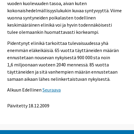
vuoden kuolevuuden tasoa, aivan kuten
kokonaishedelmällisyyslukukin kuvaa syntyvyyttä. Viime
vuonna syntyneiden poikalasten todellinen
keskimääräinen elinikä voi ja hyvin todennäköisesti
tulee olemaankin huomattavasti korkeampi.
Pidentynyt elinikä tarkoittaa tulevaisuudessa yhä
enemmän eläkeikäisiä. 65 vuotta täyttäneiden määrän
ennustetaan nousevan nykyisestä 900 000:sta noin
1,6 miljoonaan vuoteen 2040 mennessä. 85 vuotta
täyttäneiden ja sitä vanhempien määrän ennustetaan
samaan aikaan lähes nelinkertaistuvan nykyisestä.
Alkuun
Edellinen
Seuraava
Päivitetty
18.12.2009