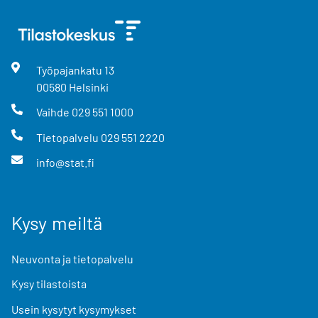
Työpajankatu
13
00580
Helsinki
Vaihde
029 551 1000
Tietopalvelu
029 551 2220
info@stat.fi
Kysy meiltä
Neuvonta ja tietopalvelu
Kysy tilastoista
Usein kysytyt kysymykset