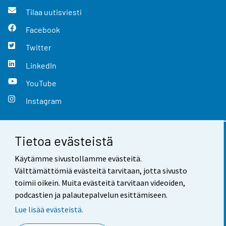
Tilaa uutisviesti
Facebook
Twitter
LinkedIn
YouTube
Instagram
Tietoa evästeistä
Yhteystiedot
Käytämme sivustollamme evästeitä.
Palaute
Välttämättömiä evästeitä tarvitaan, jotta sivusto
toimii oikein. Muita evästeitä tarvitaan videoiden,
Käyttöehdot
podcastien ja palautepalvelun esittämiseen.
Tietosuoja
Lue lisää evästeistä.
Saavutettavuus