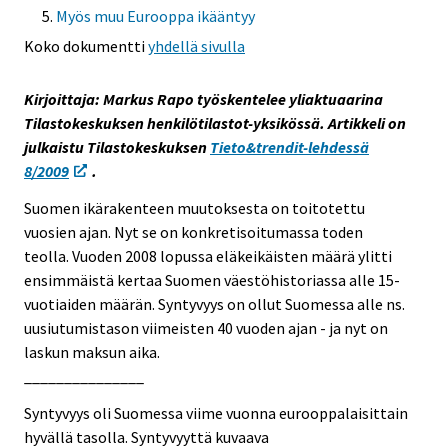
Myös muu Eurooppa ikääntyy
e
e
Koko dokumentti
yhdellä sivulla
n
p
Kirjoittaja: Markus Rapo työskentelee yliaktuaarina
a
Tilastokeskuksen henkilötilastot-yksikössä. Artikkeli on
l
julkaistu Tilastokeskuksen
Tieto&trendit-lehdessä
v
8/2009
.
e
Suomen ikärakenteen muutoksesta on toitotettu
l
vuosien ajan. Nyt se on konkretisoitumassa toden
u
teolla. Vuoden 2008 lopussa eläkeikäisten määrä ylitti
u
ensimmäistä kertaa Suomen väestöhistoriassa alle 15-
n
vuotiaiden määrän. Syntyvyys on ollut Suomessa alle ns.
.
uusiutumistason viimeisten 40 vuoden ajan - ja nyt on
laskun maksun aika.
_______________
Syntyvyys oli Suomessa viime vuonna eurooppalaisittain
hyvällä tasolla. Syntyvyyttä kuvaava