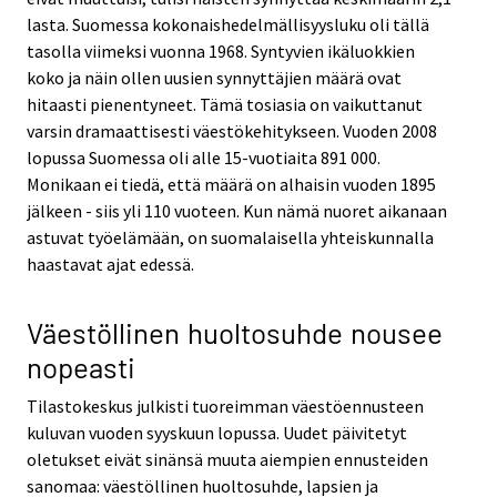
lasta. Suomessa kokonaishedelmällisyysluku oli tällä
tasolla viimeksi vuonna 1968. Syntyvien ikäluokkien
koko ja näin ollen uusien synnyttäjien määrä ovat
hitaasti pienentyneet. Tämä tosiasia on vaikuttanut
varsin dramaattisesti väestökehitykseen. Vuoden 2008
lopussa Suomessa oli alle 15-vuotiaita 891 000.
Monikaan ei tiedä, että määrä on alhaisin vuoden 1895
jälkeen - siis yli 110 vuoteen. Kun nämä nuoret aikanaan
astuvat työelämään, on suomalaisella yhteiskunnalla
haastavat ajat edessä.
Väestöllinen huoltosuhde nousee
nopeasti
Tilastokeskus julkisti tuoreimman väestöennusteen
kuluvan vuoden syyskuun lopussa. Uudet päivitetyt
oletukset eivät sinänsä muuta aiempien ennusteiden
sanomaa: väestöllinen huoltosuhde, lapsien ja