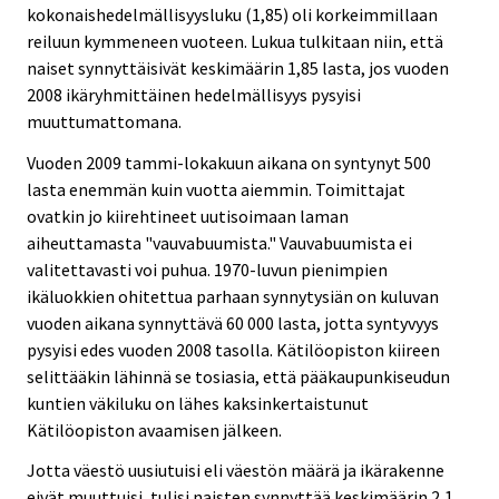
kokonaishedelmällisyysluku (1,85) oli korkeimmillaan
reiluun kymmeneen vuoteen. Lukua tulkitaan niin, että
naiset synnyttäisivät keskimäärin 1,85 lasta, jos vuoden
2008 ikäryhmittäinen hedelmällisyys pysyisi
muuttumattomana.
Vuoden 2009 tammi-lokakuun aikana on syntynyt 500
lasta enemmän kuin vuotta aiemmin. Toimittajat
ovatkin jo kiirehtineet uutisoimaan laman
aiheuttamasta "vauvabuumista." Vauvabuumista ei
valitettavasti voi puhua. 1970-luvun pienimpien
ikäluokkien ohitettua parhaan synnytysiän on kuluvan
vuoden aikana synnyttävä 60 000 lasta, jotta syntyvyys
pysyisi edes vuoden 2008 tasolla. Kätilöopiston kiireen
selittääkin lähinnä se tosiasia, että pääkaupunkiseudun
kuntien väkiluku on lähes kaksinkertaistunut
Kätilöopiston avaamisen jälkeen.
Jotta väestö uusiutuisi eli väestön määrä ja ikärakenne
eivät muuttuisi, tulisi naisten synnyttää keskimäärin 2,1