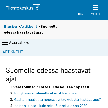
Valikko
Haku
Etusivu
>
Artikkelit
> Suomella
edessä haastavat ajat
Avaa valikko
S
ARTIKKELIT
i
i
r
Suomella edessä haastavat
r
ajat
y
t
Väestöllinen huoltosuhde nousee nopeasti
t
Jo nyt suuret alueelliset erot kasvussa
o
Maahanmuutosta nopea, syntyvyydestä kestävä apu?
i
Isojoen kunta - kuin mini-Suomi vuonna 2030
s