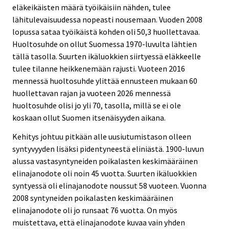
eläkeikäisten määrä työikäisiin nähden, tulee
lähitulevaisuudessa nopeasti nousemaan. Vuoden 2008
lopussa sataa työikäistä kohden oli 50,3 huollettavaa.
Huoltosuhde on ollut Suomessa 1970-luvulta lähtien
tällä tasolla. Suurten ikäluokkien siirtyessä eläkkeelle
tulee tilanne heikkenemään rajusti. Vuoteen 2016
mennessä huoltosuhde ylittää ennusteen mukaan 60
huollettavan rajan ja vuoteen 2026 mennessä
huoltosuhde olisi jo yli 70, tasolla, millä se ei ole
koskaan ollut Suomen itsenäisyyden aikana.
Kehitys johtuu pitkään alle uusiutumistason olleen
syntyvyyden lisäksi pidentyneestä eliniästä. 1900-luvun
alussa vastasyntyneiden poikalasten keskimääräinen
elinajanodote oli noin 45 vuotta. Suurten ikäluokkien
syntyessä oli elinajanodote noussut 58 vuoteen. Vuonna
2008 syntyneiden poikalasten keskimääräinen
elinajanodote oli jo runsaat 76 vuotta. On myös
muistettava, että elinajanodote kuvaa vain yhden