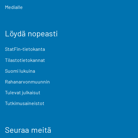
Medialle
Löydä nopeasti
StatFin-tietokanta
Tilastotietokannat
Suomi lukuina
Rahanarvonmuunnin
Tulevat julkaisut
Tutkimusaineistot
Seuraa meitä