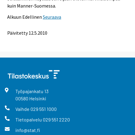
kuin Manner-Suomessa.
Alkuun
Edellinen
Seuraava
Päivitetty
12.5.2010
Työpajankatu
13
00580
Helsinki
Vaihde
029 551 1000
Tietopalvelu
029 551 2220
info@stat.fi