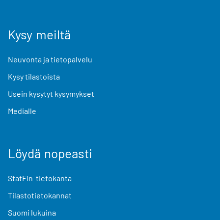
Kysy meiltä
Neuvonta ja tietopalvelu
Kysy tilastoista
Usein kysytyt kysymykset
Medialle
Löydä nopeasti
StatFin-tietokanta
Tilastotietokannat
Suomi lukuina