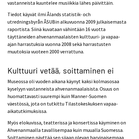
vastanneista kuuntelee musiikkia lähes päivittäin.
Tiedot käyvät ilmi Ålands statistik- och
utredningsbyrån ÅSUBin alkuvuonna 2009 julkaisemasta
raportista. Siinä kuvataan vähintään 16 vuotta
täyttäneiden ahvenanmaalaisten kulttuuri- ja vapaa-
ajan harrastuksia vuonna 2008 sekä harrastusten
muutoksia vuoteen 2000 verrattuna.
Kulttuuri vetää, soittaminen ei
Museossa oli vuoden aikana käynyt kaksi kolmasosaa
kyselyyn vastanneista ahvenanmaalaisista. Osuus on
huomattavasti suurempi kuin Manner-Suomen
väestössä, jota on tutkittu Tilastokeskuksen vapaa-
aikatutkimuksissa.
Myös elokuvissa, teatterissa ja konsertissa käyminen on
Ahvenanmaalla tavallisempaa kuin muualla Suomessa.
Soittaminen näyttää sen sijaan olevan harvinaisempaa