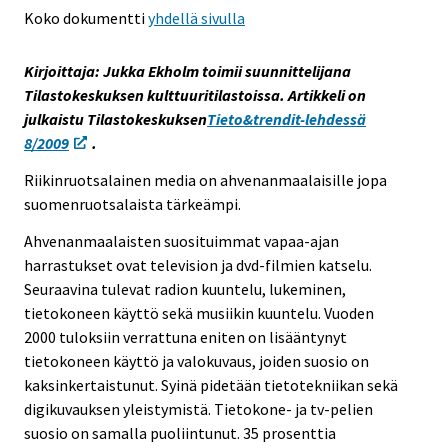
Koko dokumentti
yhdellä sivulla
s
e
e
Kirjoittaja: Jukka Ekholm toimii suunnittelijana
n
Tilastokeskuksen kulttuuritilastoissa. Artikkeli on
p
julkaistu Tilastokeskuksen
Tieto&trendit-lehdessä
a
8/2009
.
l
Riikinruotsalainen media on ahvenanmaalaisille jopa
v
suomenruotsalaista tärkeämpi.
e
l
Ahvenanmaalaisten suosituimmat vapaa-ajan
u
harrastukset ovat television ja dvd-filmien katselu.
u
Seuraavina tulevat radion kuuntelu, lukeminen,
n
tietokoneen käyttö sekä musiikin kuuntelu. Vuoden
.
2000 tuloksiin verrattuna eniten on lisääntynyt
tietokoneen käyttö ja valokuvaus, joiden suosio on
kaksinkertaistunut. Syinä pidetään tietotekniikan sekä
digikuvauksen yleistymistä. Tietokone- ja tv-pelien
suosio on samalla puoliintunut. 35 prosenttia