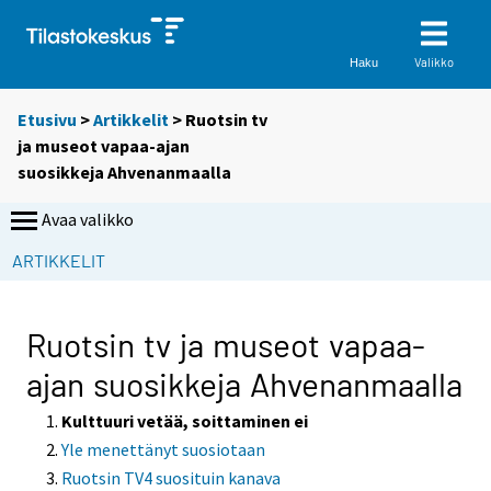
Valikko
Haku
Etusivu
>
Artikkelit
> Ruotsin tv
ja museot vapaa-ajan
suosikkeja Ahvenanmaalla
Avaa valikko
S
ARTIKKELIT
i
i
r
Ruotsin tv ja museot vapaa-
r
ajan suosikkeja Ahvenanmaalla
y
t
Kulttuuri vetää, soittaminen ei
t
Yle menettänyt suosiotaan
o
Ruotsin TV4 suosituin kanava
i