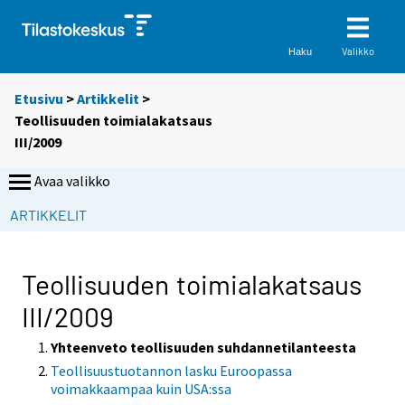
Valikko
Haku
Etusivu
>
Artikkelit
>
Teollisuuden toimialakatsaus
III/2009
Avaa valikko
ARTIKKELIT
Teollisuuden toimialakatsaus
III/2009
Yhteenveto teollisuuden suhdannetilanteesta
Teollisuustuotannon lasku Euroopassa
voimakkaampaa kuin USA:ssa