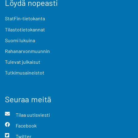
Löydä nopeasti
StatFin-tietokanta
Tilastotietokannat
Suomi lukuina
Rahanarvonmuunnin
Tulevat julkaisut
Tutkimusaineistot
Seuraa meitä
Tilaa uutisviesti
Facebook
Twitter