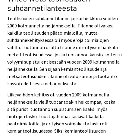
suhdannetilanteesta
Teollisuuden suhdannetilanne jatkui heikkona vuoden
2009 kolmannella neljänneksellä. Tilanne oli vaikea
kaikilla teollisuuden päätoimialoilla, mutta
suhdannekehityksessä oli myös eroja toimialojen
välillä. Tuotannon osalta tilanne on erityisen hankala
metalliteollisuudessa, jossa tuotannon kausitasoitettu
volyymi supistui entisestään vuoden 2009 kolmannella
neljänneksellä. Sen sijaan kemianteollisuuden ja
metsäteollisuuden tilanne oli valoisampi ja tuotanto
kasvoi edellisestä neljänneksestä.
Liikevaihdon kehitys oli vuoden 2009 kolmannella
neljänneksellä vielä tuotantoakin heikompaa, koska
sitä puristi tuotannon supistumisen lisäksi myös
hintojen lasku. Tuottajahinnat laskivat kaikilla
päätoimialoilla, ja erityisen voimakasta lasku oli
kemianteollisuudessa. Siksi kemianteollisuuden