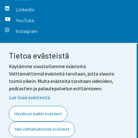
LinkedIn
YouTube
Instagram
Tietoa evästeistä
Yhteystiedot
Käytämme sivustollamme evästeitä.
Palaute
Välttämättömiä evästeitä tarvitaan, jotta sivusto
toimii oikein. Muita evästeitä tarvitaan videoiden,
Käyttöehdot
podcastien ja palautepalvelun esittämiseen.
Tietosuoja
Lue lisää evästeistä.
Saavutettavuus
Hyväksyn kaikki evästeet
Tietoa sivustosta
Vain välttämättömät evästeet
Evästeasetukset