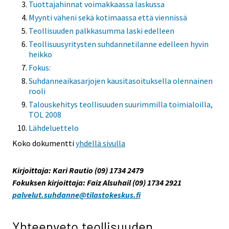
Tuottajahinnat voimakkaassa laskussa
Myynti väheni sekä kotimaassa että viennissä
Teollisuuden palkkasumma laski edelleen
Teollisuusyritysten suhdannetilanne edelleen hyvin
heikko
Fokus:
Suhdanneaikasarjojen kausitasoituksella olennainen
rooli
Talouskehitys teollisuuden suurimmilla toimialoilla,
TOL 2008
Lähdeluettelo
Koko dokumentti
yhdellä sivulla
Kirjoittaja: Kari Rautio (09) 1734 2479
Fokuksen kirjoittaja: Faiz Alsuhail (09) 1734 2921
palvelut.suhdanne@tilastokeskus.fi
Yhteenveto teollisuuden