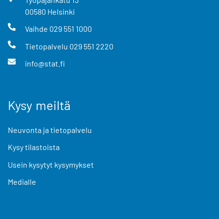
00580
Helsinki
Vaihde
029 551 1000
Tietopalvelu
029 551 2220
info@stat.fi
Kysy meiltä
Neuvonta ja tietopalvelu
Kysy tilastoista
Usein kysytyt kysymykset
Medialle