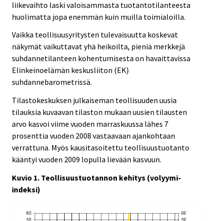
liikevaihto laski valoisammasta tuotantotilanteesta
huolimatta jopa enemmän kuin muilla toimialoilla.
Vaikka teollisuusyritysten tulevaisuutta koskevat
näkymät vaikuttavat yhä heikoilta, pieniä merkkejä
suhdannetilanteen kohentumisesta on havaittavissa
Elinkeinoelämän keskusliiton (EK)
suhdannebarometrissä.
Tilastokeskuksen julkaiseman teollisuuden uusia
tilauksia kuvaavan tilaston mukaan uusien tilausten
arvo kasvoi viime vuoden marraskuussa lähes 7
prosenttia vuoden 2008 vastaavaan ajankohtaan
verrattuna. Myös kausitasoitettu teollisuustuotanto
kääntyi vuoden 2009 lopulla lievään kasvuun.
Kuvio 1. Teollisuustuotannon kehitys (volyymi-
indeksi)