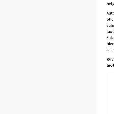
nelj
Auto
ollu
Suh
luot
Saks
hie
taka
Kuvi
luo