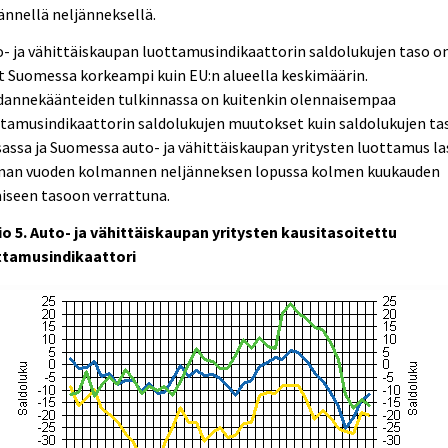
ännellä neljänneksellä.
- ja vähittäiskaupan luottamusindikaattorin saldolukujen taso o
t Suomessa korkeampi kuin EU:n alueella keskimäärin.
dannekäänteiden tulkinnassa on kuitenkin olennaisempaa
tamusindikaattorin saldolukujen muutokset kuin saldolukujen ta
assa ja Suomessa auto- ja vähittäiskaupan yritysten luottamus la
man vuoden kolmannen neljänneksen lopussa kolmen kuukauden
iseen tasoon verrattuna.
o 5. Auto- ja vähittäiskaupan yritysten kausitasoitettu
ttamusindikaattori