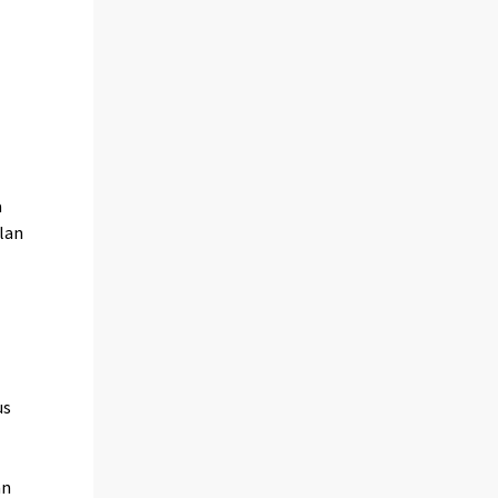
a
lan
us
an