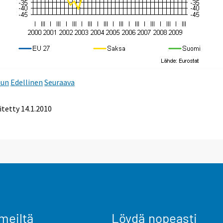
uun
Edellinen
Seuraava
itetty
14.1.2010
meiltä
Löydä nopeasti