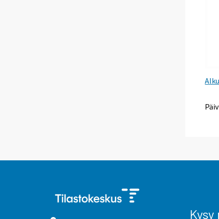
Alk
Päiv
Kysy 