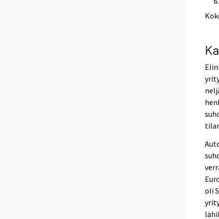
Kok
Ka
Eli
yrit
nelj
henk
suh
tila
Auto
suh
ver
Eur
oli 
yrit
lähi