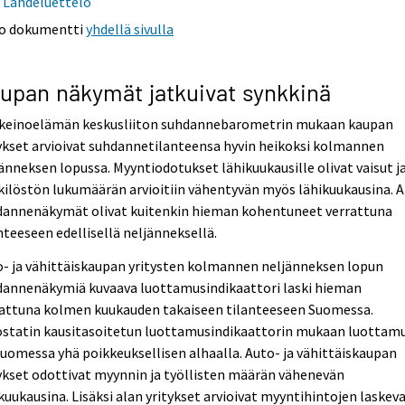
Lähdeluettelo
o dokumentti
yhdellä sivulla
upan näkymät jatkuivat synkkinä
nkeinoelämän keskusliiton suhdannebarometrin mukaan kaupan
ykset arvioivat suhdannetilanteensa hyvin heikoksi kolmannen
änneksen lopussa. Myyntiodotukset lähikuukausille olivat vaisut j
ilöstön lukumäärän arvioitiin vähentyvän myös lähikuukausina. A
dannenäkymät olivat kuitenkin hieman kohentuneet verrattuna
nteeseen edellisellä neljänneksellä.
- ja vähittäiskaupan yritysten kolmannen neljänneksen lopun
dannenäkymiä kuvaava luottamusindikaattori laski hieman
rattuna kolmen kuukauden takaiseen tilanteeseen Suomessa.
ostatin kausitasoitetun luottamusindikaattorin mukaan luottam
Suomessa yhä poikkeuksellisen alhaalla. Auto- ja vähittäiskaupan
ykset odottivat myynnin ja työllisten määrän vähenevän
kuukausina. Lisäksi alan yritykset arvioivat myyntihintojen laskev