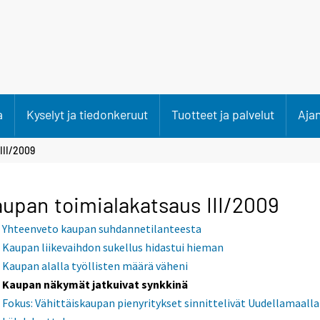
a
Kyselyt ja tiedonkeruut
Tuotteet ja palvelut
Aja
III/2009
upan toimialakatsaus III/2009
Yhteenveto kaupan suhdannetilanteesta
Kaupan liikevaihdon sukellus hidastui hieman
Kaupan alalla työllisten määrä väheni
Kaupan näkymät jatkuivat synkkinä
Fokus: Vähittäiskaupan pienyritykset sinnittelivät Uudellamaalla