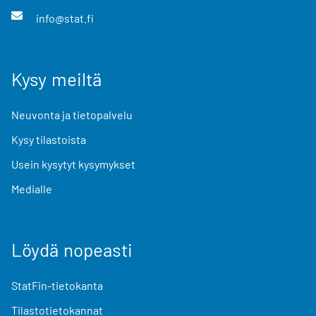
info@stat.fi
Kysy meiltä
Neuvonta ja tietopalvelu
Kysy tilastoista
Usein kysytyt kysymykset
Medialle
Löydä nopeasti
StatFin-tietokanta
Tilastotietokannat