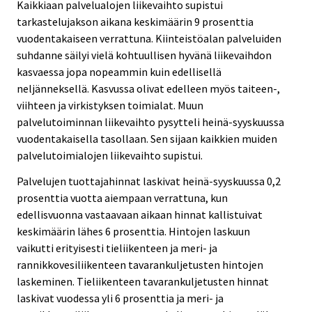
Kaikkiaan palvelualojen liikevaihto supistui
tarkastelujakson aikana keskimäärin 9 prosenttia
vuodentakaiseen verrattuna. Kiinteistöalan palveluiden
suhdanne säilyi vielä kohtuullisen hyvänä liikevaihdon
kasvaessa jopa nopeammin kuin edellisellä
neljänneksellä. Kasvussa olivat edelleen myös taiteen-,
viihteen ja virkistyksen toimialat. Muun
palvelutoiminnan liikevaihto pysytteli heinä-syyskuussa
vuodentakaisella tasollaan. Sen sijaan kaikkien muiden
palvelutoimialojen liikevaihto supistui.
Palvelujen tuottajahinnat laskivat heinä-syyskuussa 0,2
prosenttia vuotta aiempaan verrattuna, kun
edellisvuonna vastaavaan aikaan hinnat kallistuivat
keskimäärin lähes 6 prosenttia. Hintojen laskuun
vaikutti erityisesti tieliikenteen ja meri- ja
rannikkovesiliikenteen tavarankuljetusten hintojen
laskeminen. Tieliikenteen tavarankuljetusten hinnat
laskivat vuodessa yli 6 prosenttia ja meri- ja