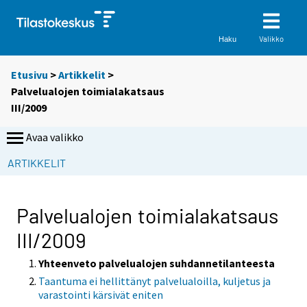
Valikko
Haku
Etusivu
>
Artikkelit
>
Palvelualojen toimialakatsaus
III/2009
Avaa valikko
ARTIKKELIT
Palvelualojen toimialakatsaus
III/2009
Yhteenveto palvelualojen suhdannetilanteesta
Taantuma ei hellittänyt palvelualoilla, kuljetus ja
varastointi kärsivät eniten