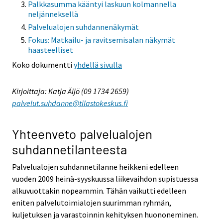
Palkkasumma kääntyi laskuun kolmannella
neljänneksellä
Palvelualojen suhdannenäkymät
Fokus: Matkailu- ja ravitsemisalan näkymät
haasteelliset
Koko dokumentti
yhdellä sivulla
Kirjoittaja: Katja Äijö (09 1734 2659)
palvelut.suhdanne@tilastokeskus.fi
Yhteenveto palvelualojen
suhdannetilanteesta
Palvelualojen suhdannetilanne heikkeni edelleen
vuoden 2009 heinä-syyskuussa liikevaihdon supistuessa
alkuvuottakin nopeammin. Tähän vaikutti edelleen
eniten palvelutoimialojen suurimman ryhmän,
kuljetuksen ja varastoinnin kehityksen huononeminen.