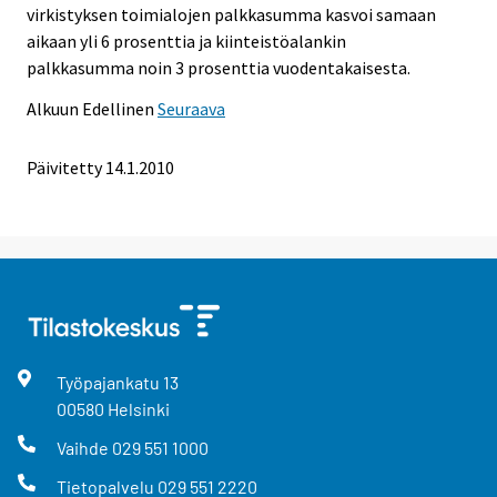
virkistyksen toimialojen palkkasumma kasvoi samaan
aikaan yli 6 prosenttia ja kiinteistöalankin
palkkasumma noin 3 prosenttia vuodentakaisesta.
Alkuun
Edellinen
Seuraava
Päivitetty
14.1.2010
Työpajankatu
13
00580
Helsinki
Vaihde
029 551 1000
Tietopalvelu
029 551 2220