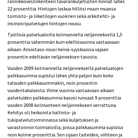
rannikkovesiliikenteen tavarankuljetusten hinnat lähes
22 prosenttia. Hintojen laskua hillitsi muun muassa
toimisto- ja liiketilojen vuokrien sekä arkkitehti- ja
insinööripalvelujen hintojen nousu.
Työllisiä palvelualoilla kolmannella neljänneksellä 1,5
prosenttia vähemmän kuin edellisvuonna vastaavaan
aikaan. Ansiotaso nousi heinä-syyskuussa vajaan
prosentin edeltävän neljänneksen tasosta.
Vuoden 2009 kolmannella neljänneksellä palvelualojen
palkkasumma supistui lähes yhtä paljon kuin koko
talouden palkkasummakin, noin prosentin
vuodentakaisesta. Viime vuonna vastaavaan aikaan
palveluiden palkkasumma kasvoi runsaat 9 prosenttia
vuoden 2008 kolmanteen neljännekseen verrattuna.
Kehitys oli heikointa hallinto- ja
tukipalvelutoiminnassa sekä kuljetuksen ja
varastoinnin toimialoilla, joissa palkkasumma supistui
noin kolme prosenttia. Sen sijaan taiteiden, viihteen ja