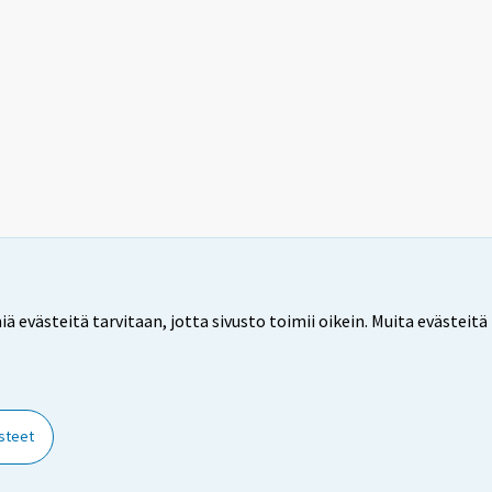
ästeitä tarvitaan, jotta sivusto toimii oikein. Muita evästeitä 
steet