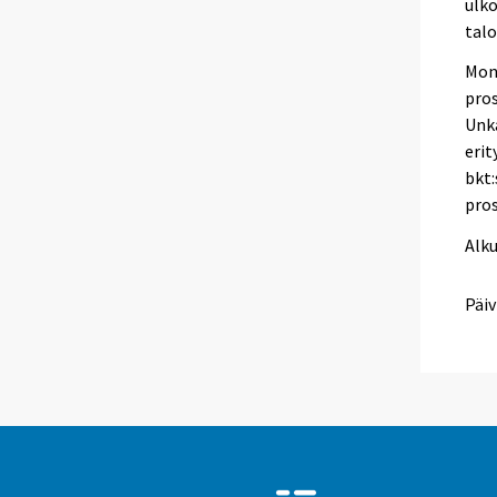
ulko
talo
Moni
pros
Unka
erit
bkt:
pros
Alk
Päiv