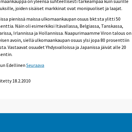
maankauppa on yleensä suhteellisesti tärkeämpää kuin suurille
uksille, joiden sisäiset markkinat ovat monipuoliset ja laajat.
ssa pienissä maissa ulkomaankaupan osuus bkt:sta ylitti 50
enttia. Näin oli esimerkiksi Itävallassa, Belgiassa, Tanskassa,
rissa, Irlannissa ja Hollannissa. Naapurimaamme Viron talous on
yisen avoin, siellä ulkomaankaupan osuus ylsi jopa 80 prosenttiin
sta. Vastaavat osuudet Yhdysvalloissa ja Japanissa jäivät alle 20
entin.
uun
Edellinen
Seuraava
itetty 18.2.2010