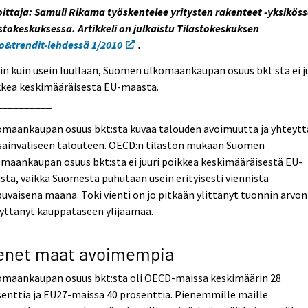
oittaja: Samuli Rikama työskentelee yritysten rakenteet -yksikös
stokeskuksessa. Artikkeli on julkaistu Tilastokeskuksen
o&trendit-lehdessä 1/2010
.
in kuin usein luullaan, Suomen ulkomaankaupan osuus bkt:sta ei j
kkea keskimääräisestä EU-maasta.
__________
omaankaupan osuus bkt:sta kuvaa talouden avoimuutta ja yhteytt
sainväliseen talouteen. OECD:n tilaston mukaan Suomen
maankaupan osuus bkt:sta ei juuri poikkea keskimääräisestä EU-
ta, vaikka Suomesta puhutaan usein erityisesti viennistä
puvaisena maana. Toki vienti on jo pitkään ylittänyt tuonnin arvon
yttänyt kauppataseen ylijäämää.
enet maat avoimempia
omaankaupan osuus bkt:sta oli OECD-maissa keskimäärin 28
enttia ja EU27-maissa 40 prosenttia. Pienemmille maille