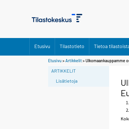
Etusivu
Tilastotieto
Tietoa tilastoist
S
Etusivu
>
Artikkelit
> Ulkomaankauppamme osu
i
ARTIKKELIT
i
r
U
Lisätietoja
r
Eu
y
t
t
o
Kok
i
s