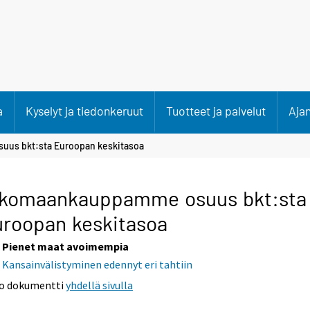
a
Kyselyt ja tiedonkeruut
Tuotteet ja palvelut
Aja
us bkt:sta Euroopan keskitasoa
lkomaankauppamme osuus bkt:sta
roopan keskitasoa
Pienet maat avoimempia
Kansainvälistyminen edennyt eri tahtiin
o dokumentti
yhdellä sivulla