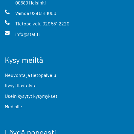
00580
Helsinki
Vaihde
029 551 1000
Tietopalvelu
029 551 2220
info@stat.fi
Kysy meiltä
Neuvonta ja tietopalvelu
Kysy tilastoista
Usein kysytyt kysymykset
Medialle
Löydä nopeasti