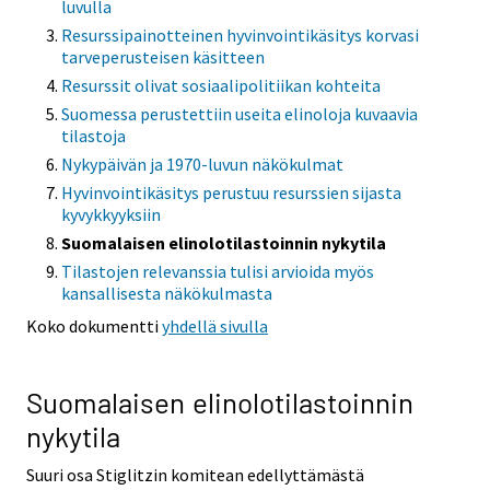
luvulla
Resurssipainotteinen hyvinvointikäsitys korvasi
tarveperusteisen käsitteen
Resurssit olivat sosiaalipolitiikan kohteita
Suomessa perustettiin useita elinoloja kuvaavia
tilastoja
Nykypäivän ja 1970-luvun näkökulmat
Hyvinvointikäsitys perustuu resurssien sijasta
kyvykkyyksiin
Suomalaisen elinolotilastoinnin nykytila
Tilastojen relevanssia tulisi arvioida myös
kansallisesta näkökulmasta
Koko dokumentti
yhdellä sivulla
Suomalaisen elinolotilastoinnin
nykytila
Suuri osa Stiglitzin komitean edellyttämästä