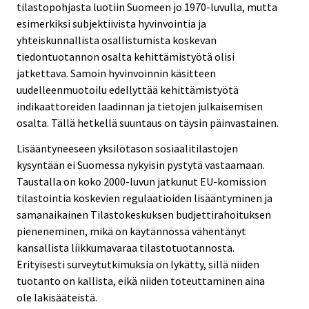
tilastopohjasta luotiin Suomeen jo 1970-luvulla, mutta
esimerkiksi subjektiivista hyvinvointia ja
yhteiskunnallista osallistumista koskevan
tiedontuotannon osalta kehittämistyötä olisi
jatkettava. Samoin hyvinvoinnin käsitteen
uudelleenmuotoilu edellyttää kehittämistyötä
indikaattoreiden laadinnan ja tietojen julkaisemisen
osalta. Tällä hetkellä suuntaus on täysin päinvastainen.
Lisääntyneeseen yksilötason sosiaalitilastojen
kysyntään ei Suomessa nykyisin pystytä vastaamaan.
Taustalla on koko 2000-luvun jatkunut EU-komission
tilastointia koskevien regulaatioiden lisääntyminen ja
samanaikainen Tilastokeskuksen budjettirahoituksen
pieneneminen, mikä on käytännössä vähentänyt
kansallista liikkumavaraa tilastotuotannosta.
Erityisesti surveytutkimuksia on lykätty, sillä niiden
tuotanto on kallista, eikä niiden toteuttaminen aina
ole lakisääteistä.