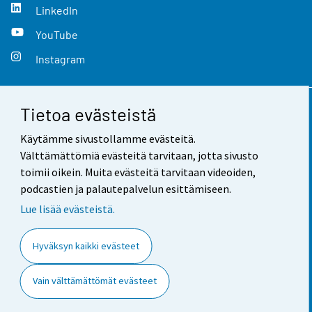
LinkedIn
YouTube
Instagram
Tietoa evästeistä
Yhteystiedot
Käytämme sivustollamme evästeitä.
Palaute
Välttämättömiä evästeitä tarvitaan, jotta sivusto
toimii oikein. Muita evästeitä tarvitaan videoiden,
Käyttöehdot
podcastien ja palautepalvelun esittämiseen.
Tietosuoja
Lue lisää evästeistä.
Saavutettavuus
Hyväksyn kaikki evästeet
Tietoa sivustosta
Vain välttämättömät evästeet
Evästeasetukset