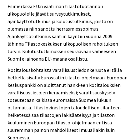
Esimerkiksi EU:n vaatiman tilastotuotannon
ulkopuolelle jäävät surveytutkimukset,
ajankäyttötutkimus ja kulutustutkimus, joista on
olemassa niin sanottu herrasmiessopimus.
Ajankäyttötutkimus saatiin käyntiin vuonna 2009
lähinnä Tilastokeskuksen ulkopuolisen rahoituksen
turvin. Kulutustutkimuksen seuraavaan vaiheeseen
Suomi ei ainoana EU-maana osallistu.
Kotitalouskohtaista varallisuustiedonkeruuta ei tällä
hetkellä sisälly Eurostatin tilasto-ohjelmaan. Euroopan
keskuspankki on aloittanut hankkeen kotitalouksien
varallisuustietojen keräämiseksi; varallisuuskysely
toteutetaan kaikissa euromaissa Suomea lukuun
ottamatta. Tilastovirastojen taloudellisen tilanteen
heiketessä saa tilastojen lakisääteisyys ja tilaston
kuuluminen Euroopan tilasto-ohjelmaan entistä
suuremman painon mahdollisesti muuallakin kuin
Suomessa.