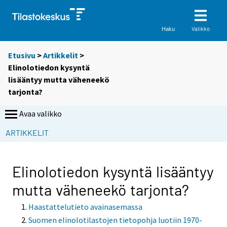
Valikko
Haku
Etusivu
>
Artikkelit
>
Elinolotiedon kysyntä
lisääntyy mutta väheneekö
tarjonta?
Avaa valikko
ARTIKKELIT
Elinolotiedon kysyntä lisääntyy
mutta väheneekö tarjonta?
Haastattelutieto avainasemassa
Suomen elinolotilastojen tietopohja luotiin 1970-