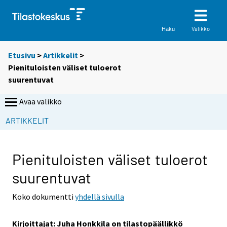
Valikko
Haku
Etusivu
>
Artikkelit
>
Pienituloisten väliset tuloerot
suurentuvat
Avaa valikko
ARTIKKELIT
Pienituloisten väliset tuloerot
suurentuvat
Koko dokumentti
yhdellä sivulla
Kirjoittajat: Juha Honkkila on tilastopäällikkö