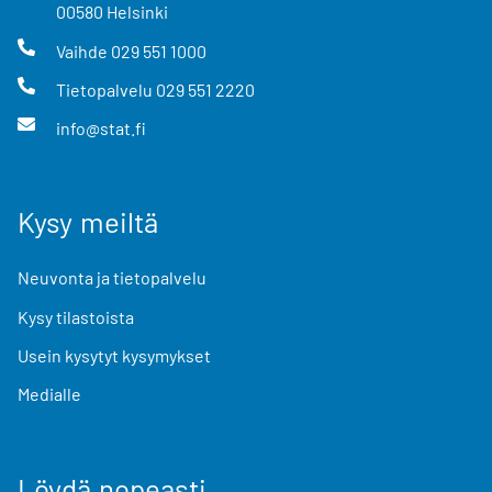
00580
Helsinki
Vaihde
029 551 1000
Tietopalvelu
029 551 2220
info@stat.fi
Kysy meiltä
Neuvonta ja tietopalvelu
Kysy tilastoista
Usein kysytyt kysymykset
Medialle
Löydä nopeasti