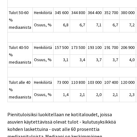
Tulot 50-60
Henkilöitä
345 600
344 800
364 400
352 700
380 000
%
Osuus, %
6,8
6,7
7,1
6,7
7,2
mediaanista
Tulot 40-50
Henkilöitä
157 500
173 500
193 100
191 700
206 900
%
Osuus, %
3,1
3,4
3,7
3,7
4,0
mediaanista
Tulot alle 40
Henkilöitä
73 000
110 800
103 000
107 400
120 000
%
Osuus, %
1,4
2,1
2,0
2,1
2,3
mediaanista
Pienituloisiksi luokitellaan ne kotitaloudet, joissa
asuvien käytettävissä olevat tulot - kulutusyksikköä
kohden laskettuina - ovat alle 60 prosenttia
mediaanituloista. Mediaani on keskimmäinen