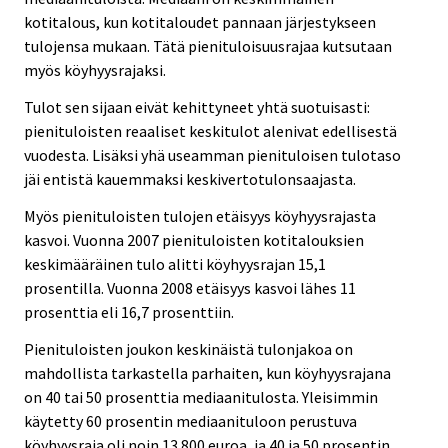
kotitalous, kun kotitaloudet pannaan järjestykseen
tulojensa mukaan. Tätä pienituloisuusrajaa kutsutaan
myös köyhyysrajaksi.
Tulot sen sijaan eivät kehittyneet yhtä suotuisasti:
pienituloisten reaaliset keskitulot alenivat edellisestä
vuodesta. Lisäksi yhä useamman pienituloisen tulotaso
jäi entistä kauemmaksi keskivertotulonsaajasta.
Myös pienituloisten tulojen etäisyys köyhyysrajasta
kasvoi. Vuonna 2007 pienituloisten kotitalouksien
keskimääräinen tulo alitti köyhyysrajan 15,1
prosentilla. Vuonna 2008 etäisyys kasvoi lähes 11
prosenttia eli 16,7 prosenttiin.
Pienituloisten joukon keskinäistä tulonjakoa on
mahdollista tarkastella parhaiten, kun köyhyysrajana
on 40 tai 50 prosenttia mediaanitulosta. Yleisimmin
käytetty 60 prosentin mediaanituloon perustuva
köyhyysraja oli noin 13 800 euroa, ja 40 ja 50 prosentin