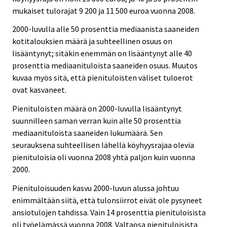
mukaiset tulorajat 9 200 ja 11 500 euroa vuonna 2008.
2000-luvulla alle 50 prosenttia mediaanista saaneiden
kotitalouksien määrä ja suhteellinen osuus on
lisääntynyt; sitäkin enemmän on lisääntynyt alle 40
prosenttia mediaanituloista saaneiden osuus. Muutos
kuvaa myös sitä, että pienituloisten väliset tuloerot
ovat kasvaneet.
Pienituloisten määrä on 2000-luvulla lisääntynyt
suunnilleen saman verran kuin alle 50 prosenttia
mediaanituloista saaneiden lukumäärä. Sen
seurauksena suhteellisen lähellä köyhyysrajaa olevia
pienituloisia oli vuonna 2008 yhtä paljon kuin vuonna
2000.
Pienituloisuuden kasvu 2000-luvun alussa johtuu
enimmältään siitä, että tulonsiirrot eivät ole pysyneet
ansiotulojen tahdissa. Vain 14 prosenttia pienituloisista
oli työelämässä vuonna 2008. Valtaosa pienituloisista