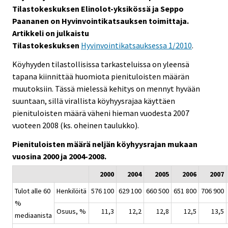
Tilastokeskuksen Elinolot-yksikössä ja Seppo
Paananen on Hyvinvointikatsauksen toimittaja.
Artikkeli on julkaistu
Tilastokeskuksen
Hyvinvointikatsauksessa 1/2010
.
Köyhyyden tilastollisissa tarkasteluissa on yleensä
tapana kiinnittää huomiota pienituloisten määrän
muutoksiin. Tässä mielessä kehitys on mennyt hyvään
suuntaan, sillä virallista köyhyysrajaa käyttäen
pienituloisten määrä väheni hieman vuodesta 2007
vuoteen 2008 (ks. oheinen taulukko).
Pienituloisten määrä neljän köyhyysrajan mukaan
vuosina 2000 ja 2004-2008.
2000
2004
2005
2006
2007
Tulot alle 60
Henkilöitä
576 100
629 100
660 500
651 800
706 900
%
Osuus, %
11,3
12,2
12,8
12,5
13,5
mediaanista