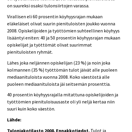
on suureksi osaksi tulonsiirtojen varassa.
Virallisen eli 60 prosentin köyhyysrajan mukaan
eläkeläiset olivat suurin pienituloisten joukko vuonna
2008. Opiskelijoiden ja työttömien suhteellinen köyhyys
lisääntyi eniten: 40 ja 50 prosentin köyhyysrajan mukaan
opiskelijat ja työttömät olivat suurimmat
pienituloisten ryhmät.
Lähes joka neljännen opiskelijan (23 %) ja noin joka
kolmannen (35 %) työttömän tulot jäivät alle puoleen
mediaanituloista vuonna 2008. Koko väestöstä alle
puoleen mediaanituloista jäi seitsemän prosenttia.
40 prosentin köyhyysrajalla mitattuna opiskelijoiden ja
työttömien pienituloisuusaste oli yli neljä kertaa niin
suuri kuin koko väestön.
Lähde:
Tulonjakotilasto 2008. Ennakkotiedot.
Tulot ja