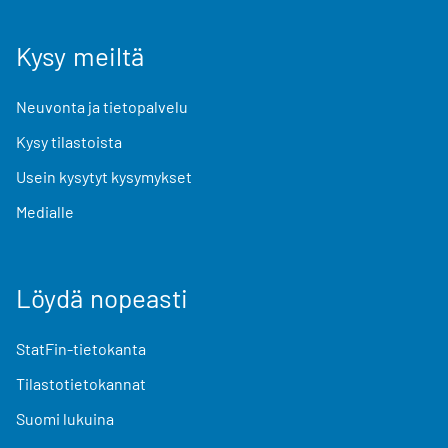
Kysy meiltä
Neuvonta ja tietopalvelu
Kysy tilastoista
Usein kysytyt kysymykset
Medialle
Löydä nopeasti
StatFin-tietokanta
Tilastotietokannat
Suomi lukuina