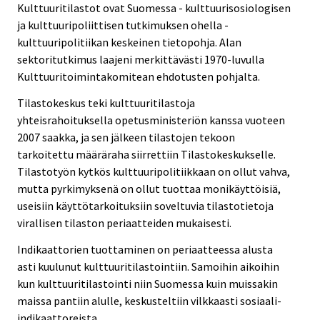
Kulttuuritilastot ovat Suomessa - kulttuurisosiologisen
ja kulttuuripoliittisen tutkimuksen ohella -
kulttuuripolitiikan keskeinen tietopohja. Alan
sektoritutkimus laajeni merkittävästi 1970-luvulla
Kulttuuritoimintakomitean ehdotusten pohjalta.
Tilastokeskus teki kulttuuritilastoja
yhteisrahoituksella opetusministeriön kanssa vuoteen
2007 saakka, ja sen jälkeen tilastojen tekoon
tarkoitettu määräraha siirrettiin Tilastokeskukselle.
Tilastotyön kytkös kulttuuripolitiikkaan on ollut vahva,
mutta pyrkimyksenä on ollut tuottaa monikäyttöisiä,
useisiin käyttötarkoituksiin soveltuvia tilastotietoja
virallisen tilaston periaatteiden mukaisesti.
Indikaattorien tuottaminen on periaatteessa alusta
asti kuulunut kulttuuritilastointiin. Samoihin aikoihin
kun kulttuuritilastointi niin Suomessa kuin muissakin
maissa pantiin alulle, keskusteltiin vilkkaasti sosiaali-
indikaattoreista.