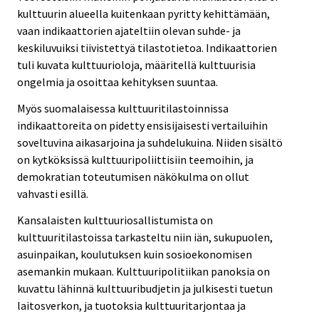
kulttuurin alueella kuitenkaan pyritty kehittämään,
vaan indikaattorien ajateltiin olevan suhde- ja
keskiluvuiksi tiivistettyä tilastotietoa. Indikaattorien
tuli kuvata kulttuurioloja, määritellä kulttuurisia
ongelmia ja osoittaa kehityksen suuntaa.
Myös suomalaisessa kulttuuritilastoinnissa
indikaattoreita on pidetty ensisijaisesti vertailuihin
soveltuvina aikasarjoina ja suhdelukuina. Niiden sisältö
on kytköksissä kulttuuripoliittisiin teemoihin, ja
demokratian toteutumisen näkökulma on ollut
vahvasti esillä.
Kansalaisten kulttuuriosallistumista on
kulttuuritilastoissa tarkasteltu niin iän, sukupuolen,
asuinpaikan, koulutuksen kuin sosioekonomisen
asemankin mukaan. Kulttuuripolitiikan panoksia on
kuvattu lähinnä kulttuuribudjetin ja julkisesti tuetun
laitosverkon, ja tuotoksia kulttuuritarjontaa ja