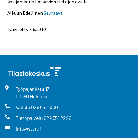
kävijämääriä koskevien tietojen avulla.
Alkuun
Edellinen
Seuraava
Päivitetty
7.6.2010
Työpajankatu
13
00580
Helsinki
Vaihde
029 551 1000
Tietopalvelu
029 551 2220
info@stat.fi