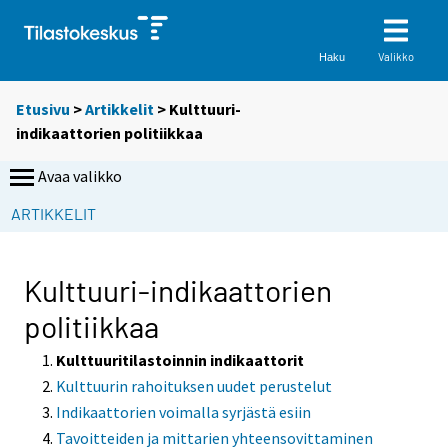
Valikko
Haku
Etusivu
>
Artikkelit
> Kulttuuri-
indikaattorien politiikkaa
Avaa valikko
ARTIKKELIT
Kulttuuri-indikaattorien
politiikkaa
Kulttuuritilastoinnin indikaattorit
Kulttuurin rahoituksen uudet perustelut
Indikaattorien voimalla syrjästä esiin
Tavoitteiden ja mittarien yhteensovittaminen