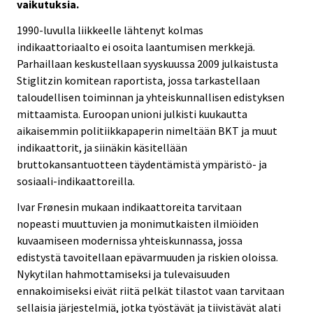
vaikutuksia.
1990-luvulla liikkeelle lähtenyt kolmas
indikaattoriaalto ei osoita laantumisen merkkejä.
Parhaillaan keskustellaan syyskuussa 2009 julkaistusta
Stiglitzin komitean raportista, jossa tarkastellaan
taloudellisen toiminnan ja yhteiskunnallisen edistyksen
mittaamista. Euroopan unioni julkisti kuukautta
aikaisemmin politiikkapaperin nimeltään BKT ja muut
indikaattorit, ja siinäkin käsitellään
bruttokansantuotteen täydentämistä ympäristö- ja
sosiaali-indikaattoreilla.
Ivar Frønesin mukaan indikaattoreita tarvitaan
nopeasti muuttuvien ja monimutkaisten ilmiöiden
kuvaamiseen modernissa yhteiskunnassa, jossa
edistystä tavoitellaan epävarmuuden ja riskien oloissa.
Nykytilan hahmottamiseksi ja tulevaisuuden
ennakoimiseksi eivät riitä pelkät tilastot vaan tarvitaan
sellaisia järjestelmiä, jotka työstävät ja tiivistävät alati