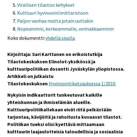
Virallisen tilaston kehykset
Kulttuuri hyvinvointimittaristoon
Paljon vanhaa mutta jotain uuttakin
Nopeammin, korkeammalle, voimakkaammin
Koko dokumentti
yhdellä sivulla
Kirjoittaja: Sari Karttunen on erikoistutkija
Tilastokeskuksen Elinolot-yksikössä ja
kulttuuripolitiikan dosentti Jyväskylän yliopistossa.
Artikkeli on julkaistu
Tilastokeskuksen
Hyvinvointikatsauksessa 1/2010
.
Nykyisin indikaattorit tunkeutuvat kaikille
yhteiskunnan ja ihmiselämän alueille.
Kulttuuripolitiikallekaan eivät riitä pelkästään
tarjontaa, kävijöitä ja rahoitusta kuvaavat tilastot.
Politiikan tueksi olisi kyettävä mittaamaan
kulttuurin laajaulotteisia taloudellisia ja sosiaalisia