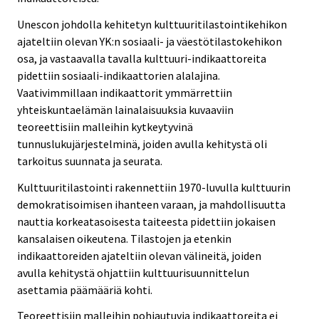
Unescon johdolla kehitetyn kulttuuritilastointikehikon
ajateltiin olevan YK:n sosiaali- ja väestötilastokehikon
osa, ja vastaavalla tavalla kulttuuri-indikaattoreita
pidettiin sosiaali-indikaattorien alalajina.
Vaativimmillaan indikaattorit ymmärrettiin
yhteiskuntaelämän lainalaisuuksia kuvaaviin
teoreettisiin malleihin kytkeytyvinä
tunnuslukujärjestelminä, joiden avulla kehitystä oli
tarkoitus suunnata ja seurata.
Kulttuuritilastointi rakennettiin 1970-luvulla kulttuurin
demokratisoimisen ihanteen varaan, ja mahdollisuutta
nauttia korkeatasoisesta taiteesta pidettiin jokaisen
kansalaisen oikeutena. Tilastojen ja etenkin
indikaattoreiden ajateltiin olevan välineitä, joiden
avulla kehitystä ohjattiin kulttuurisuunnittelun
asettamia päämääriä kohti.
Teoreettisiin malleihin pohjautuvia indikaattoreita ei