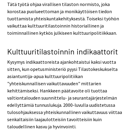
Tätä työtä ohjaa virallisen tilaston normisto, joka
korostaa puolueettoman ja monikäyttöisen tiedon
tuottamista yhteiskuntakehityksestä. Toiseksi työhön
vaikuttaa kulttuuritilastoinnin historiallinen ja
toiminnallinen kytkös julkiseen kulttuuripolitiikkaan.
Kulttuuritilastoinnin indikaattorit
Kysymys indikaattoreista ajankohtaistui kaksi vuotta
sitten, kun opetusministeriö pyysi Tilastokeskukselta
asiantuntija-apua kulttuuripolitiikan
"yhteiskunnallisen vaikuttavuuden" mittarien
kehittämiseksi. Hankkeen päätavoite oli tuottaa
valtiontalouden suunnittelu- ja seurantajärjestelmän
edellyttämiä tunnuslukuja. 2000-luvulla uudistetussa
tulosohjauksessa yhteiskunnallinen vaikuttavuus viittaa
senkaltaisiin laajaulotteisiin tavoitteisiin kuin
taloudellinen kasvu ja hyvinvointi.