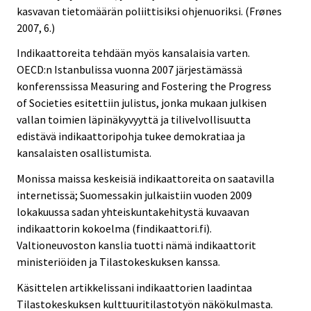
kasvavan tietomäärän poliittisiksi ohjenuoriksi. (Frønes
2007, 6.)
Indikaattoreita tehdään myös kansalaisia varten.
OECD:n Istanbulissa vuonna 2007 järjestämässä
konferenssissa Measuring and Fostering the Progress
of Societies esitettiin julistus, jonka mukaan julkisen
vallan toimien läpinäkyvyyttä ja tilivelvollisuutta
edistävä indikaattoripohja tukee demokratiaa ja
kansalaisten osallistumista.
Monissa maissa keskeisiä indikaattoreita on saatavilla
internetissä; Suomessakin julkaistiin vuoden 2009
lokakuussa sadan yhteiskuntakehitystä kuvaavan
indikaattorin kokoelma (findikaattori.fi).
Valtioneuvoston kanslia tuotti nämä indikaattorit
ministeriöiden ja Tilastokeskuksen kanssa.
Käsittelen artikkelissani indikaattorien laadintaa
Tilastokeskuksen kulttuuritilastotyön näkökulmasta.