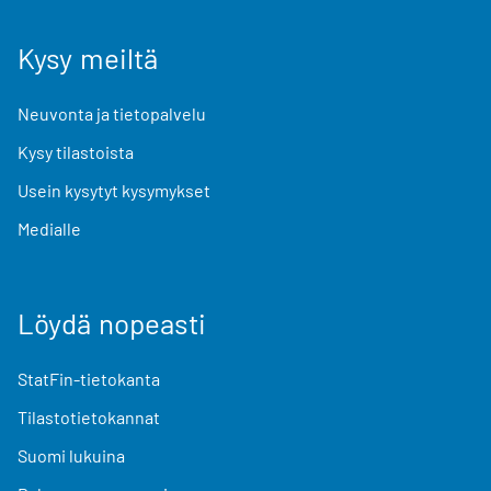
Kysy meiltä
Neuvonta ja tietopalvelu
Kysy tilastoista
Usein kysytyt kysymykset
Medialle
Löydä nopeasti
StatFin-tietokanta
Tilastotietokannat
Suomi lukuina