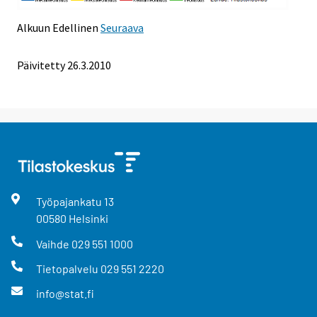
Alkuun
Edellinen
Seuraava
Päivitetty
26.3.2010
Työpajankatu
13
00580
Helsinki
Vaihde
029 551 1000
Tietopalvelu
029 551 2220
info@stat.fi