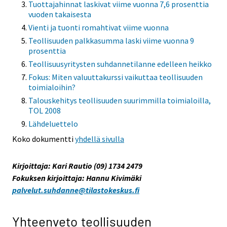
Tuottajahinnat laskivat viime vuonna 7,6 prosenttia
vuoden takaisesta
Vienti ja tuonti romahtivat viime vuonna
Teollisuuden palkkasumma laski viime vuonna 9
prosenttia
Teollisuusyritysten suhdannetilanne edelleen heikko
Fokus: Miten valuuttakurssi vaikuttaa teollisuuden
toimialoihin?
Talouskehitys teollisuuden suurimmilla toimialoilla,
TOL 2008
Lähdeluettelo
Koko dokumentti
yhdellä sivulla
Kirjoittaja: Kari Rautio (09) 1734 2479
Fokuksen kirjoittaja: Hannu Kivimäki
palvelut.suhdanne@tilastokeskus.fi
Yhteenveto teollisuuden