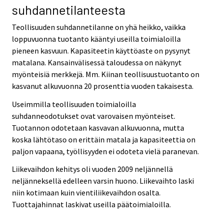
suhdannetilanteesta
Teollisuuden suhdannetilanne on yhä heikko, vaikka
loppuvuonna tuotanto kääntyi useilla toimialoilla
pieneen kasvuun. Kapasiteetin käyttöaste on pysynyt
matalana. Kansainvälisessä taloudessa on näkynyt
myönteisiä merkkejä. Mm. Kiinan teollisuustuotanto on
kasvanut alkuvuonna 20 prosenttia vuoden takaisesta.
Useimmilla teollisuuden toimialoilla
suhdanneodotukset ovat varovaisen myönteiset.
Tuotannon odotetaan kasvavan alkuvuonna, mutta
koska lähtötaso on erittäin matala ja kapasiteettia on
paljon vapaana, työllisyyden ei odoteta vielä paranevan.
Liikevaihdon kehitys oli vuoden 2009 neljännellä
neljänneksellä edelleen varsin huono. Liikevaihto laski
niin kotimaan kuin vientiliikevaihdon osalta.
Tuottajahinnat laskivat useilla päätoimialoilla.