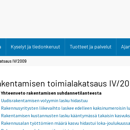
a
Kyselyt ja tiedonkeruut
Tuotteet ja palvelut
Aja
atsaus IV/2009
kentamisen toimialakatsaus IV/2
Yhteenveto rakentamisen suhdannetilanteesta
Uudisrakentamisen volyymin lasku hidastuu
Rakennusyritysten liikevaihto laskee edelleen kaksinumeroisin l
Rakentamisen kustannusten lasku kääntymässä takaisin kasvuks
Rakennusalan työttömien määrä kasvu hidastui loka-joulukuussa