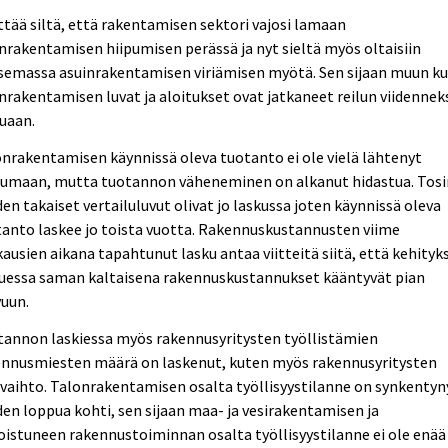
tää siltä, että rakentamisen sektori vajosi lamaan
nrakentamisen hiipumisen perässä ja nyt sieltä myös oltaisiin
semassa asuinrakentamisen viriämisen myötä. Sen sijaan muun ku
nrakentamisen luvat ja aloitukset ovat jatkaneet reilun viidenne
uaan.
nrakentamisen käynnissä oleva tuotanto ei ole vielä lähtenyt
pumaan, mutta tuotannon väheneminen on alkanut hidastua. Tosi
en takaiset vertailuluvut olivat jo laskussa joten käynnissä oleva
anto laskee jo toista vuotta. Rakennuskustannusten viime
ausien aikana tapahtunut lasku antaa viitteitä siitä, että kehityk
kuessa saman kaltaisena rakennuskustannukset kääntyvät pian
vuun.
tannon laskiessa myös rakennusyritysten työllistämien
ennusmiesten määrä on laskenut, kuten myös rakennusyritysten
evaihto. Talonrakentamisen osalta työllisyystilanne on synkentyn
en loppua kohti, sen sijaan maa- ja vesirakentamisen ja
oistuneen rakennustoiminnan osalta työllisyystilanne ei ole enää