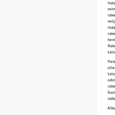
lop
voim
rake
nelj
mää
rake
henk
Rak
talo
Ylei
olle
talo
odo
rake
Suo
näk
Alk