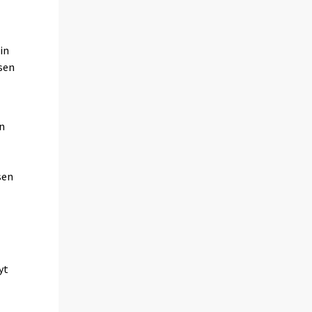
in
ksen
n
sen
yt