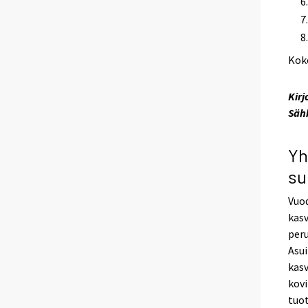
Kok
Kirj
Säh
Yh
su
Vuo
kasv
peru
Asu
kasv
kovi
tuot