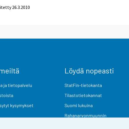
itetty
26.3.2010
meiltä
Löydä nopeasti
 ja tietopalvelu
StatFin-tietokanta
stoista
Tilastotietokannat
sytyt kysymykset
Suomi lukuina
Rahanarvonmuunnin
Tulevat julkaisut