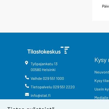
Päiv
Kysy 
Työpajankatu
13
00580
Helsinki
Neuvonta
Vaihde
029 551 1000
Kysy tila
Tietopalvelu
029 551 2220
Usein ky
info@stat.fi
Medialle