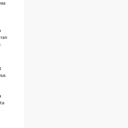
vaa
n
n
rran
.
t
mus
a
tta
.