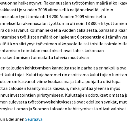
puvuonna heikentynyt. Rakennusalan työttömien määrä alkoi kas
akkaasti jo vuoden 2008 viimeisellä neljänneksellä, jolloin
nnusalan työttömiä oli 14 200. Vuoden 2009 viimeisellä
änneksellä rakennusalan työttömiä oli noin 18 800 eli työttömie
rä oli kasvanut kolmanneksella vuoden takaisesta. Samaan aikaa
ntamisen työllisten määrä on laskenut 6 prosenttia eli tämän ve
ilöitä on siirtynyt työvoiman ulkopuolelle tai toisille toimialoille
entamisen toimialan muutokset ovat lähes kokonaan
nrakentamisen toimialalta tulevia muutoksia.
sen talouden kehittymisen kannalta usein parhaita ennakoijia ova
et kuluttajat. Kuluttajabarometrin osoittama kuluttajien luotta
uteen on kasvanut viime kuukausina ja tältä pohjalta olisi lupa
ttaa talouden kääntymistä kasvuun, mikä johtaa yleensä myös
nnusinvestointien piristymiseen. Kuluttajien odotukset omasta j
men tulevasta työttömyyskehityksestä ovat edelleen synkät, mu
emykset oman ja Suomen talouden kehittymisestä olivat valoisat
uun
Edellinen
Seuraava