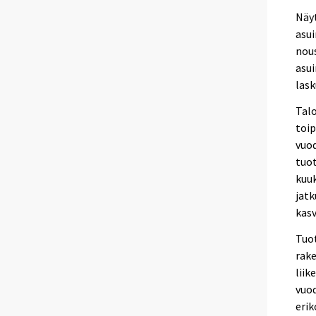
Näyt
asui
nou
asui
lask
Talo
toi
vuod
tuot
kuuk
jat
kas
Tuo
rak
liik
vuod
erik