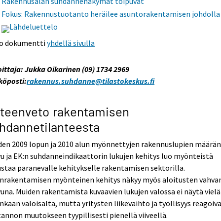
Rakennusalan suhdannenäkymät toipuvat
Fokus: Rakennustuotanto heräilee asuntorakentamisen johdolla
Lähdeluettelo
o dokumentti
yhdellä sivulla
oittaja: Jukka Oikarinen (09) 1734 2969
köposti:
rakennus.suhdanne@tilastokeskus.fi
teenveto rakentamisen
hdannetilanteesta
den 2009 lopun ja 2010 alun myönnettyjen rakennuslupien määrä
u ja EK:n suhdanneindikaattorin lukujen kehitys luo myönteistä
staa paranevalle kehitykselle rakentamisen sektorilla.
inrakentamisen myönteinen kehitys näkyy myös aloitusten vahva
una. Muiden rakentamista kuvaavien lukujen valossa ei näytä vielä
nkaan valoisalta, mutta yritysten liikevaihto ja työllisyys reagoiv
annon muutokseen tyypillisesti pienellä viiveellä.