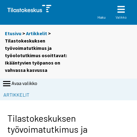
Valikko
Haku
Etusivu
>
Artikkelit
>
Tilastokeskuksen
työvoimatutkimus ja
työolotutkimus osoittavat:
Ikääntyvien työpanos on
vahvassa kasvussa
Avaa valikko
S
ARTIKKELIT
i
i
r
Tilastokeskuksen
r
työvoimatutkimus ja
y
t