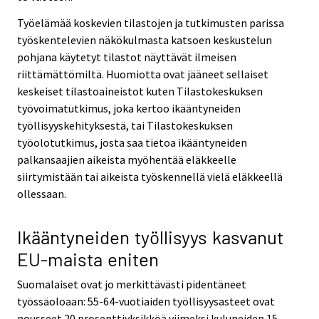
Työelämää koskevien tilastojen ja tutkimusten parissa
työskentelevien näkökulmasta katsoen keskustelun
pohjana käytetyt tilastot näyttävät ilmeisen
riittämättömiltä. Huomiotta ovat jääneet sellaiset
keskeiset tilastoaineistot kuten Tilastokeskuksen
työvoimatutkimus, joka kertoo ikääntyneiden
työllisyyskehityksestä, tai Tilastokeskuksen
työolotutkimus, josta saa tietoa ikääntyneiden
palkansaajien aikeista myöhentää eläkkeelle
siirtymistään tai aikeista työskennellä vielä eläkkeellä
ollessaan.
Ikääntyneiden työllisyys kasvanut
EU-maista eniten
Suomalaiset ovat jo merkittävästi pidentäneet
työssäoloaan: 55-64-vuotiaiden työllisyysasteet ovat
nousseet 20 prosenttiyksikköä viimeksi kuluneiden 15