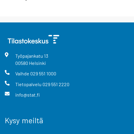
Työpajankatu
13
00580
Helsinki
Vaihde
029 551 1000
Tietopalvelu
029 551 2220
info@stat.fi
Kysy meiltä