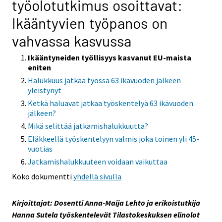
työolotutkimus osoittavat:
t
Ikääntyvien työpanos on
o
i
vahvassa kasvussa
s
e
Ikääntyneiden työllisyys kasvanut EU-maista
eniten
e
Halukkuus jatkaa työssä 63 ikävuoden jälkeen
n
yleistynyt
p
Ketkä haluavat jatkaa työskentelyä 63 ikävuoden
a
jälkeen?
l
Mikä selittää jatkamishalukkuutta?
v
Eläkkeellä työskentelyyn valmis joka toinen yli 45-
e
vuotias
l
Jatkamishalukkuuteen voidaan vaikuttaa
u
u
Koko dokumentti
yhdellä sivulla
n
.
Kirjoittajat: Dosentti Anna-Maija Lehto ja erikoistutkija
Hanna Sutela työskentelevät Tilastokeskuksen elinolot