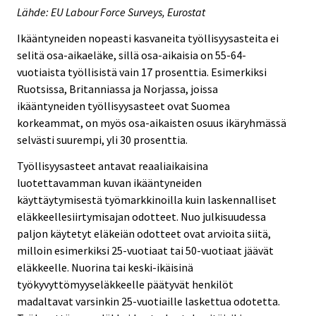
Lähde: EU Labour Force Surveys, Eurostat
Ikääntyneiden nopeasti kasvaneita työllisyysasteita ei
selitä osa-aikaeläke, sillä osa-aikaisia on 55-64-
vuotiaista työllisistä vain 17 prosenttia. Esimerkiksi
Ruotsissa, Britanniassa ja Norjassa, joissa
ikääntyneiden työllisyysasteet ovat Suomea
korkeammat, on myös osa-aikaisten osuus ikäryhmässä
selvästi suurempi, yli 30 prosenttia.
Työllisyysasteet antavat reaaliaikaisina
luotettavamman kuvan ikääntyneiden
käyttäytymisestä työmarkkinoilla kuin laskennalliset
eläkkeellesiirtymisajan odotteet. Nuo julkisuudessa
paljon käytetyt eläkeiän odotteet ovat arvioita siitä,
milloin esimerkiksi 25-vuotiaat tai 50-vuotiaat jäävät
eläkkeelle. Nuorina tai keski-ikäisinä
työkyvyttömyyseläkkeelle päätyvät henkilöt
madaltavat varsinkin 25-vuotiaille laskettua odotetta.