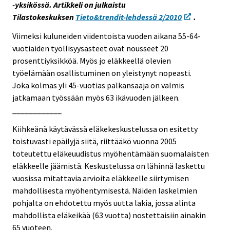
-yksikössä. Artikkeli on julkaistu
Tilastokeskuksen
Tieto&trendit-lehdessä 2/2010
.
Viimeksi kuluneiden viidentoista vuoden aikana 55-64-
vuotiaiden työllisyysasteet ovat nousseet 20
prosenttiyksikköä. Myös jo eläkkeellä olevien
työelämään osallistuminen on yleistynyt nopeasti.
Joka kolmas yli 45-vuotias palkansaaja on valmis
jatkamaan työssään myös 63 ikävuoden jälkeen.
____________
Kiihkeänä käytävässä eläkekeskustelussa on esitetty
toistuvasti epäilyjä siitä, riittääkö vuonna 2005
toteutettu eläkeuudistus myöhentämään suomalaisten
eläkkeelle jäämistä. Keskustelussa on lähinnä laskettu
vuosissa mitattavia arvioita eläkkeelle siirtymisen
mahdollisesta myöhentymisestä. Näiden laskelmien
pohjalta on ehdotettu myös uutta lakia, jossa alinta
mahdollista eläkeikää (63 vuotta) nostettaisiin ainakin
65 vuoteen.