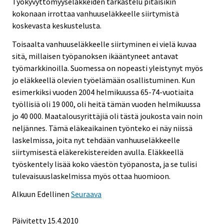
Työkyvyttömyyseläkkeiden tarkastelu pitäisikin
kokonaan irrottaa vanhuuseläkkeelle siirtymistä
koskevasta keskustelusta.
Toisaalta vanhuuseläkkeelle siirtyminen ei vielä kuvaa
sitä, millaisen työpanoksen ikääntyneet antavat
työmarkkinoilla. Suomessa on nopeasti yleistynyt myös
jo eläkkeellä olevien työelämään osallistuminen. Kun
esimerkiksi vuoden 2004 helmikuussa 65-74-vuotiaita
työllisiä oli 19 000, oli heitä tämän vuoden helmikuussa
jo 40 000. Maatalousyrittäjiä oli tästä joukosta vain noin
neljännes. Tämä eläkeaikainen työnteko ei näy niissä
laskelmissa, joita nyt tehdään vanhuuseläkkeelle
siirtymisestä eläkerekistereiden avulla. Eläkkeellä
työskentely lisää koko väestön työpanosta, ja se tulisi
tulevaisuuslaskelmissa myös ottaa huomioon.
Alkuun
Edellinen
Seuraava
Päivitetty
15.4.2010