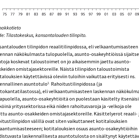
nakkotieto
e: Tilastokeskus, kansantalouden tilinpito.
antalouden tilinpidon reaalitilinpidossa, eli velkaantumisasteen
ennan näkökulmasta tulopuolella, asunto-osakeyhtiöissä sijaitse
toja koskevat taloustoimet on jo aikaisemmin jaettu asunto-
keiden omistajasektoreille. Näistä tilinpidon taloustoimista
talouksien käytettävissä oleviin tuloihin vaikuttaa erityisesti ns.
kennallinen asuntotulo
Rahoitustilinpidossa (ja
1.
ttokantatilastossa), eli velkaantumisasteen laskennan näkökulm
apuolella, asunto-osakeyhtiöitä on puolestaan käsitelty itsenäis
köinä yrityssektorissa eikä niiden rahoitusvaroja ja -velkoja ole
attu asunto-osakkeiden omistajasektoreille. Käsittelyerot reaali- 
itustilinpidon välillä ovat siten vaikuttaneet kotitalouksien
kaantumisasteeseen; kotitalouksien osuus asunto-osakeyhtiöihin
istuvasta laskennallisesta asuntotulosta on sisältynyt käytettäv