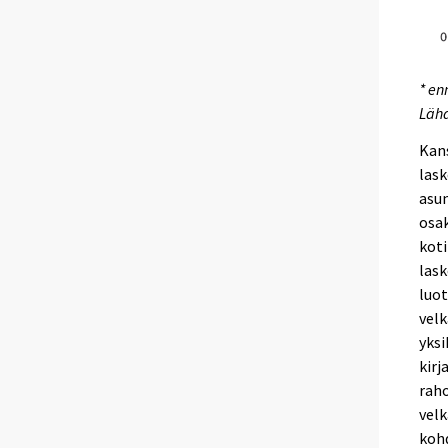
* en
Lähd
Kans
lask
asun
osak
koti
las
luo
velk
yksi
kirj
raho
vel
kohd