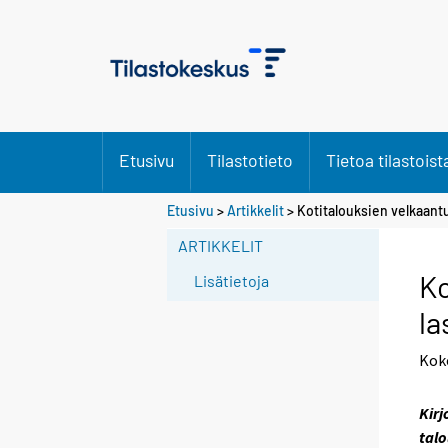
Etusivu
Tilastotieto
Tietoa tilastoist
S
Etusivu
>
Artikkelit
> Kotitalouksien velkaan
i
ARTIKKELIT
i
r
Ko
Lisätietoja
r
la
y
t
Kok
t
o
Kirj
i
talo
s