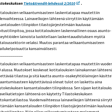
astokeskuksen
Tieto&trendit-lehdessä 2/2010
.
italouksien velkaantumisasteen laskentatapaa muutettiin
envaihteessa. Lainavelkojen lähteenä siirryttiin käyttämään
antalouden tilinpidon tilastojärjestelmään kuuluvaa
itustilinpitoa, jossa kotitalouksien laskennallinen osuus asunto-
eyhtiöiden lainoista luokitellaan laskentauudistuksen myötä
taloussektorin velaksi. Muutos parantaa velkaantumisasteen
ailukelpoisuutta kansainvälisesti.
____________
italouksien velkaantumisasteen laskentatapaa muutettiin vuode
 alussa. Muutokset koskevat kotitalouksien lainakannan lähteen
ettävää tilastoa ja sitä kautta asunto-osakeyhtiölainojen käsitte
aantumisasteen käytettävissä olevat tulot on laskettu aina
stokeskuksen kansantalouden tilinpidossa. Sen sijaan kotitalouks
avelkatietojen lähteenä on käytetty Tilastokeskuksen
tokantatilastoa. Vuodenvaihteessa lainavelkojen lähteenä siirrytt
ttämään kansantalouden tilinpidon tilastojärjestelmään kuuluva
oitustilinpitoa. Näin ollen velkaantumisasteen molemmat