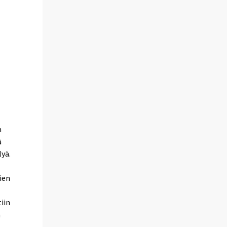
n
ä
lyä.
ien
iin
a