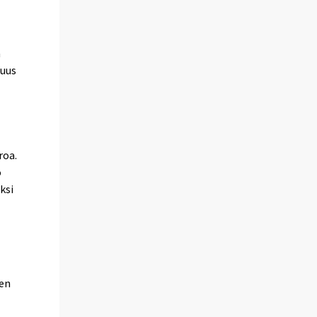
n
suus
roa.
o
ksi
ten