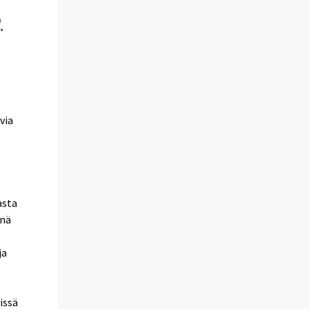
via
asta
inä
ja
issä