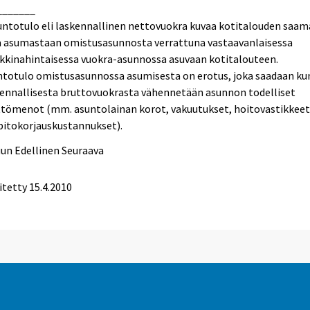
_______
ntotulo eli laskennallinen nettovuokra kuvaa kotitalouden saam
a asumastaan omistusasunnosta verrattuna vastaavanlaisessa
kkinahintaisessa vuokra-asunnossa asuvaan kotitalouteen.
totulo omistusasunnossa asumisesta on erotus, joka saadaan kun
kennallisesta bruttovuokrasta vähennetään asunnon todelliset
ttömenot (mm. asuntolainan korot, vakuutukset, hoitovastikkeet
pitokorjauskustannukset).
uun
Edellinen
Seuraava
itetty
15.4.2010