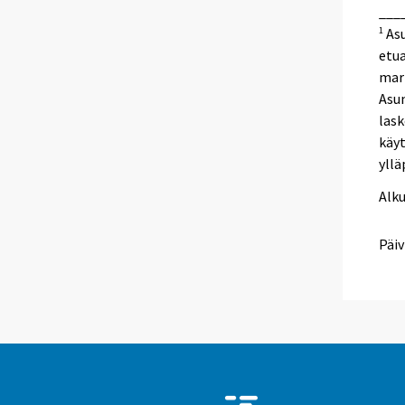
___
Asu
1
etu
mar
Asun
las
käy
yllä
Alk
Päiv