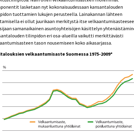
ponentit lasketaan nyt kokonaisuudessaan kansantalouden
npidon tuottamien lukujen perusteella. Lainakannan lähteen
tamisella ei ollut juurikaan merkitystä itse velkaantumisasteesee
 sijaan samanaikainen asuntoyhteisöjen käsittelyn yhtenäistämi
antalouden tilinpidon eri osa-alueilla vaikutti merkittävästi
kaantumisasteen tason nousemiseen koko aikasarjassa.
italouksien velkaantumisaste Suomessa 1975-2009*