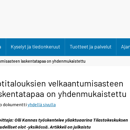
a
Kyselyt ja tiedonkeruut
Tuotteet ja palvelut
Aja
tumisasteen laskentatapaa on yhdenmukaistettu
titalouksien velkaantumisasteen
skentatapaa on yhdenmukaistettu
o dokumentti
yhdellä sivulla
oittaja: Olli Kannas työskentelee yliaktuaarina Tilastokeskuksen
udelliset olot -yksikössä. Artikkeli on julkaistu