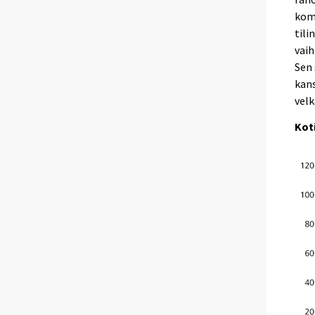
kom
tili
vaih
Sen
kans
vel
Kot