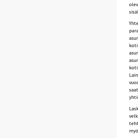
olev
sis
Yhte
para
asun
koti
asun
asun
koti
Lai
vuod
saat
yhti
Las
velk
teht
myös