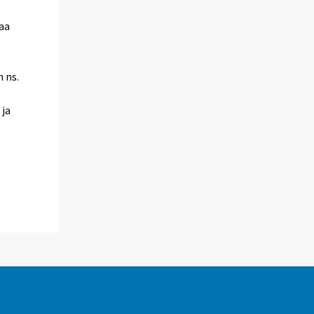
aa
 ns.
 ja