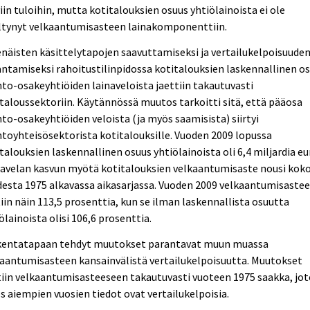
iin tuloihin, mutta kotitalouksien osuus yhtiölainoista ei ole
ältynyt velkaantumisasteen lainakomponenttiin.
näisten käsittelytapojen saavuttamiseksi ja vertailukelpoisuude
ntamiseksi rahoitustilinpidossa kotitalouksien laskennallinen o
to-osakeyhtiöiden lainaveloista jaettiin takautuvasti
taloussektoriin. Käytännössä muutos tarkoitti sitä, että pääosa
to-osakeyhtiöiden veloista (ja myös saamisista) siirtyi
toyhteisösektorista kotitalouksille. Vuoden 2009 lopussa
talouksien laskennallinen osuus yhtiölainoista oli 6,4 miljardia eu
navelan kasvun myötä kotitalouksien velkaantumisaste nousi kok
esta 1975 alkavassa aikasarjassa. Vuoden 2009 velkaantumisastee
iin näin 113,5 prosenttia, kun se ilman laskennallista osuutta
ölainoista olisi 106,6 prosenttia.
kentatapaan tehdyt muutokset parantavat muun muassa
aantumisasteen kansainvälistä vertailukelpoisuutta. Muutokset
iin velkaantumisasteeseen takautuvasti vuoteen 1975 saakka, jo
 aiempien vuosien tiedot ovat vertailukelpoisia.