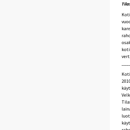
Til
e
e
Kot
n
vuod
p
kans
a
raho
l
osak
v
koti
e
vert
l
___
u
Kot
u
2010
n
käyt
.
Velk
Tila
lain
luot
käy
rah