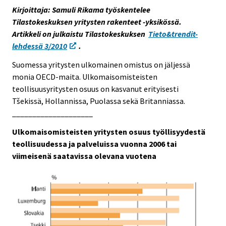
s
Kirjoittaja: Samuli Rikama työskentelee
e
Tilastokeskuksen yritysten rakenteet -yksikössä.
e
Artikkeli on julkaistu Tilastokeskuksen
Tieto&trendit-
n
lehdessä 3/2010
.
p
Suomessa yritysten ulkomainen omistus on jäljessä
a
monia OECD-maita. Ulkomaisomisteisten
l
teollisuusyritysten osuus on kasvanut erityisesti
v
Tšekissä, Hollannissa, Puolassa sekä Britanniassa.
e
____________________
l
u
Ulkomaisomisteisten yritysten osuus työllisyydestä
u
teollisuudessa ja palveluissa vuonna 2006 tai
n
viimeisenä saatavissa olevana vuotena
.