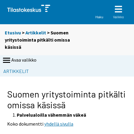
Valikko
Haku
Etusivu
>
Artikkelit
> Suomen
yritystoiminta pitkälti omissa
käsissä
Avaa valikko
S
ARTIKKELIT
i
i
r
Suomen yritystoiminta pitkälti
r
omissa käsissä
y
t
Palvelualoilla vähemmän väkeä
t
Koko dokumentti
yhdellä sivulla
o
i