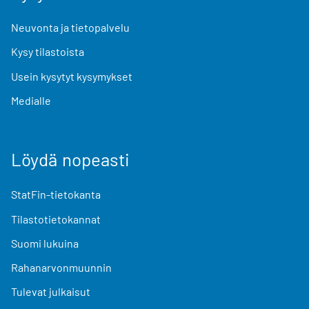
Neuvonta ja tietopalvelu
Kysy tilastoista
Usein kysytyt kysymykset
Medialle
Löydä nopeasti
StatFin-tietokanta
Tilastotietokannat
Suomi lukuina
Rahanarvonmuunnin
Tulevat julkaisut