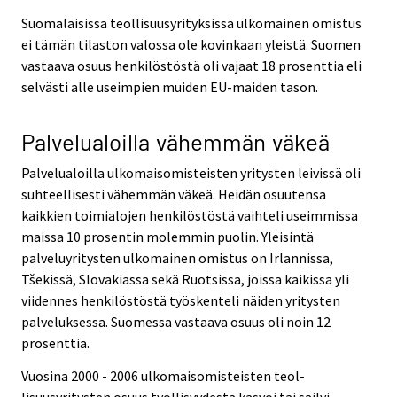
Suomalaisissa teollisuusyrityksissä ulkomainen omistus
ei tämän tilaston valossa ole kovinkaan yleistä. Suomen
vastaava osuus henkilöstöstä oli vajaat 18 prosenttia eli
selvästi alle useimpien muiden EU-maiden tason.
Palvelualoilla vähemmän väkeä
Palvelualoilla ulkomaisomisteisten yritysten leivissä oli
suhteellisesti vähemmän väkeä. Heidän osuutensa
kaikkien toimialojen henkilöstöstä vaihteli useimmissa
maissa 10 prosentin molemmin puolin. Yleisintä
palveluyritysten ulkomainen omistus on Irlannissa,
Tšekissä, Slovakiassa sekä Ruotsissa, joissa kaikissa yli
viidennes henkilöstöstä työskenteli näiden yritysten
palveluksessa. Suomessa vastaava osuus oli noin 12
prosenttia.
Vuosina 2000 - 2006 ulkomaisomisteisten teol­
lisuusyritysten osuus työllisyydestä kasvoi tai säilyi