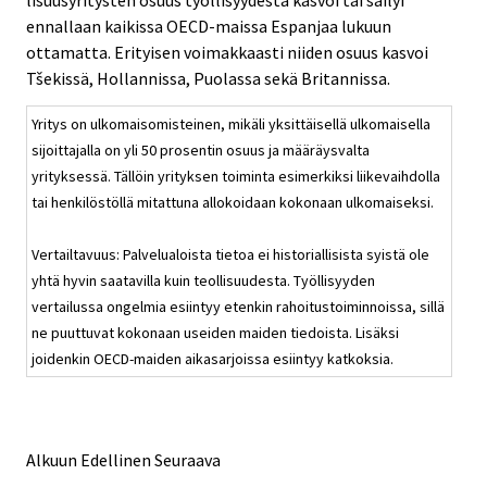
ennallaan kaikissa OECD-maissa Espanjaa lukuun
ottamatta. Erityisen voimakkaasti niiden osuus kasvoi
Tšekissä, Hollannissa, Puolassa sekä Britannissa.
Yritys on ulkomaisomisteinen, mikäli yksittäisellä ulkomaisella
sijoittajalla on yli 50 prosentin osuus ja määräysvalta
yrityksessä. Tällöin yrityksen toiminta esimerkiksi liikevaihdolla
tai henkilöstöllä mitattuna allokoidaan kokonaan ulkomaiseksi.
Vertailtavuus: Palvelualoista tietoa ei historiallisista syistä ole
yhtä hyvin saatavilla kuin teollisuudesta. Työllisyyden
vertailussa ongelmia esiintyy etenkin rahoitustoiminnoissa, sillä
ne puuttuvat kokonaan useiden maiden tiedoista. Lisäksi
joidenkin OECD-maiden aikasarjoissa esiintyy katkoksia.
Alkuun
Edellinen
Seuraava