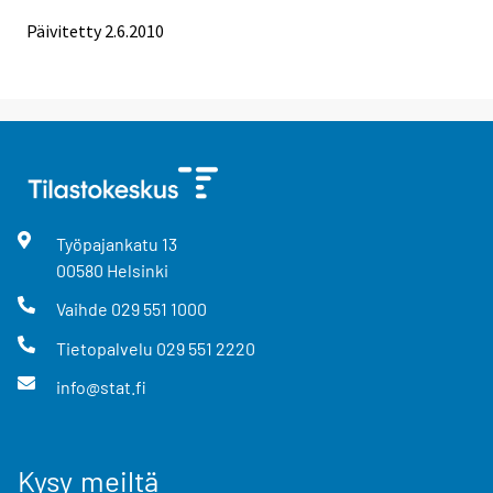
Päivitetty 2.6.2010
Työpajankatu
13
00580
Helsinki
Vaihde
029 551 1000
Tietopalvelu
029 551 2220
info@stat.fi
Kysy meiltä