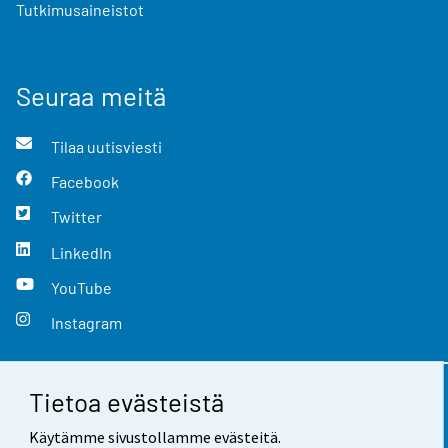
Tutkimusaineistot
Seuraa meitä
Tilaa uutisviesti
Facebook
Twitter
LinkedIn
YouTube
Instagram
Tietoa evästeistä
Yhteystiedot
Käytämme sivustollamme evästeitä.
Palaute