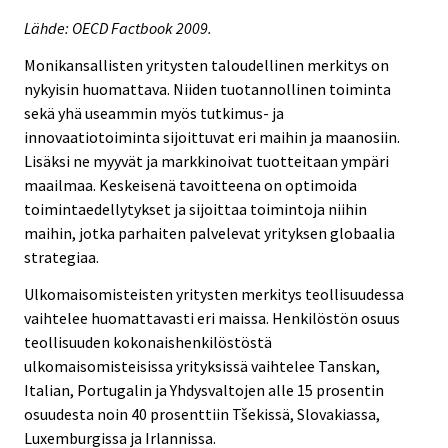
Lähde: OECD Factbook 2009.
Monikansallisten yritysten taloudellinen merkitys on
nykyisin huomattava. Niiden tuotannollinen toiminta
sekä yhä useammin myös tutkimus- ja
innovaatiotoiminta sijoittuvat eri maihin ja maanosiin.
Lisäksi ne myyvät ja markkinoivat tuotteitaan ympäri
maailmaa. Keskeisenä tavoitteena on optimoida
toimintaedellytykset ja sijoittaa toimintoja niihin
maihin, jotka parhaiten palvelevat yrityksen globaalia
strategiaa.
Ulkomaisomisteisten yritysten merkitys teollisuudessa
vaihtelee huomattavasti eri maissa. Henkilöstön osuus
teollisuuden kokonaishenkilöstöstä
ulkomaisomisteisissa yrityksissä vaihtelee Tanskan,
Italian, Portugalin ja Yhdysvaltojen alle 15 prosentin
osuudesta noin 40 prosenttiin Tšekissä, Slovakiassa,
Luxemburgissa ja Irlannissa.