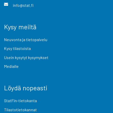
info@stat.fi
Kysy meiltä
Neuvonta ja tietopalvelu
Kysy tilastoista
Usein kysytyt kysymykset
Medialle
Löydä nopeasti
StatFin-tietokanta
Tilastotietokannat