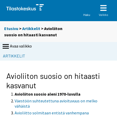
Valikko
Haku
Etusivu
>
Artikkelit
> Avioliiton
suosio on hitaasti kasvanut
Avaa valikko
ARTIKKELIT
Avioliiton suosio on hitaasti
kasvanut
Avioliiton suosio aleni 1970-luvulla
Väestöön suhteutettuna avioituvuus on melko
vähäistä
Avioliitto solmitaan entistä vanhempana