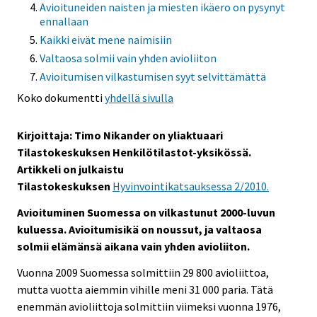
Avioituneiden naisten ja miesten ikäero on pysynyt
ennallaan
Kaikki eivät mene naimisiin
Valtaosa solmii vain yhden avioliiton
Avioitumisen vilkastumisen syyt selvittämättä
Koko dokumentti
yhdellä sivulla
Kirjoittaja: Timo Nikander on yliaktuaari
Tilastokeskuksen Henkilötilastot-yksikössä.
Artikkeli on julkaistu
Tilastokeskuksen
Hyvinvointikatsauksessa 2/2010.
Avioituminen Suomessa on vilkastunut 2000-luvun
kuluessa. Avioitumisikä on noussut, ja valtaosa
solmii elämänsä aikana vain yhden avioliiton.
Vuonna 2009 Suomessa solmittiin 29 800 avioliittoa,
mutta vuotta aiemmin vihille meni 31 000 paria. Tätä
enemmän avioliittoja solmittiin viimeksi vuonna 1976,