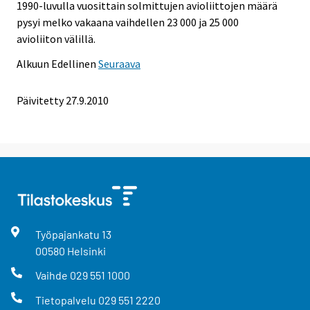
1990-luvulla vuosittain solmittujen avioliittojen määrä
pysyi melko vakaana vaihdellen 23 000 ja 25 000
avioliiton välillä.
Alkuun
Edellinen
Seuraava
Päivitetty
27.9.2010
Työpajankatu
13
00580
Helsinki
Vaihde
029 551 1000
Tietopalvelu
029 551 2220