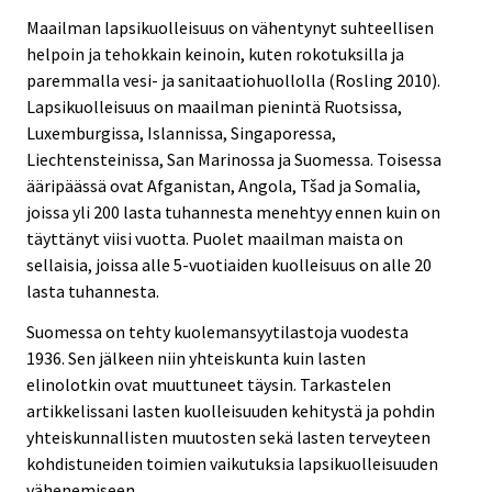
Maailman lapsikuolleisuus on vähentynyt suhteellisen
helpoin ja tehokkain keinoin, kuten rokotuksilla ja
paremmalla vesi- ja sanitaatiohuollolla (Rosling 2010).
Lapsikuolleisuus on maailman pienintä Ruotsissa,
Luxemburgissa, Islannissa, Singaporessa,
Liechtensteinissa, San Marinossa ja Suomessa. Toisessa
ääripäässä ovat Afganistan, Angola, Tšad ja Somalia,
joissa yli 200 lasta tuhannesta menehtyy ennen kuin on
täyttänyt viisi vuotta. Puolet maailman maista on
sellaisia, joissa alle 5-vuotiaiden kuolleisuus on alle 20
lasta tuhannesta.
Suomessa on tehty kuolemansyytilastoja vuodesta
1936. Sen jälkeen niin yhteiskunta kuin lasten
elinolotkin ovat muuttuneet täysin. Tarkastelen
artikkelissani lasten kuolleisuuden kehitystä ja pohdin
yhteiskunnallisten muutosten sekä lasten terveyteen
kohdistuneiden toimien vaikutuksia lapsikuolleisuuden
vähenemiseen.