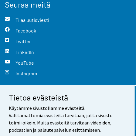
Seuraa meitä
Tilaa uutisviesti
Facebook
Twitter
LinkedIn
YouTube
Instagram
Tietoa evästeistä
Yhteystiedot
Käytämme sivustollamme evästeitä.
Palaute
Välttämättömiä evästeitä tarvitaan, jotta sivusto
toimii oikein. Muita evästeitä tarvitaan videoiden,
Käyttöehdot
podcastien ja palautepalvelun esittämiseen.
Tietosuoja