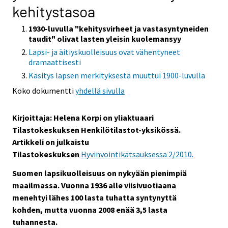
kehitystasoa
1930-luvulla "kehitysvirheet ja vastasyntyneiden
taudit" olivat lasten yleisin kuolemansyy
Lapsi- ja äitiyskuolleisuus ovat vähentyneet
dramaattisesti
Käsitys lapsen merkityksestä muuttui 1900-luvulla
Koko dokumentti
yhdellä sivulla
Kirjoittaja: Helena Korpi on yliaktuaari
Tilastokeskuksen Henkilötilastot-yksikössä.
Artikkeli on julkaistu
Tilastokeskuksen
Hyvinvointikatsauksessa 2/2010.
Suomen lapsikuolleisuus on nykyään pienimpiä
maailmassa. Vuonna 1936 alle viisivuotiaana
menehtyi lähes 100 lasta tuhatta syntynyttä
kohden, mutta vuonna 2008 enää 3,5 lasta
tuhannesta.