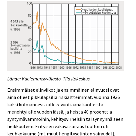
Lähde: Kuolemansyytilasto. Tilastokeskus.
Ensimmäiset elinviikot ja ensimmäinen elinvuosi ovat
aina olleet pikkulapsilla riskialtteimmat. Vuonna 1936
kaksi kolmannesta alle 5-vuotiaana kuolleista
menehtyi alle vuoden iässä, ja heistä 40 prosenttia
syntymävammoihin, kehitysvirheisiin tai synnynnäiseen
heikkouteen. Erityisen vakava sairaus tuolloin oli
keuhkokuume (ml. muut hengityselinten sairaudet),