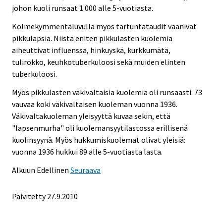
johon kuoli runsaat 1 000 alle 5-vuotiasta.
Kolmekymmentäluvulla myös tartuntataudit vaanivat
pikkulapsia. Niistä eniten pikkulasten kuolemia
aiheuttivat influenssa, hinkuyskä, kurkkumätä,
tulirokko, keuhkotuberkuloosi sekä muiden elinten
tuberkuloosi.
Myös pikkulasten väkivaltaisia kuolemia oli runsaasti: 73
vauvaa koki väkivaltaisen kuoleman vuonna 1936.
Väkivaltakuoleman yleisyyttä kuvaa sekin, että
"lapsenmurha" oli kuolemansyytilastossa erillisenä
kuolinsyynä. Myös hukkumiskuolemat olivat yleisiä:
vuonna 1936 hukkui 89 alle 5-vuotiasta lasta.
Alkuun
Edellinen
Seuraava
Päivitetty
27.9.2010