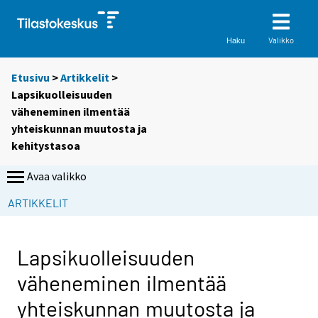
Valikko
Haku
Etusivu
>
Artikkelit
>
Lapsikuolleisuuden
väheneminen ilmentää
yhteiskunnan muutosta ja
kehitystasoa
Avaa valikko
ARTIKKELIT
Lapsikuolleisuuden
väheneminen ilmentää
yhteiskunnan muutosta ja