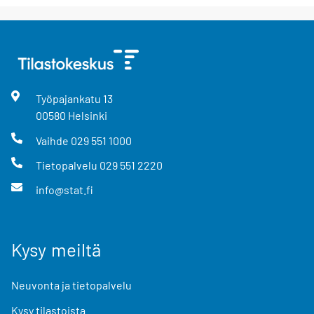
Työpajankatu
13
00580
Helsinki
Vaihde
029 551 1000
Tietopalvelu
029 551 2220
info@stat.fi
Kysy meiltä
Neuvonta ja tietopalvelu
Kysy tilastoista