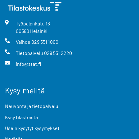
Työpajankatu
13
00580
Helsinki
Vaihde
029 551 1000
Tietopalvelu
029 551 2220
info@stat.fi
Kysy meiltä
Neuvonta ja tietopalvelu
Kysy tilastoista
Usein kysytyt kysymykset
Medialle