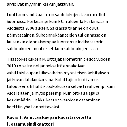
arvioivat myynnin kasvun jatkuvan.
Luottamusindikaattorin saldolukujen taso on ollut
Suomessa korkeampi kuin EU:n alueella keskimäärin
vuodesta 2006 alkaen. Saksassa tilanne on ollut
päinvastainen. Suhdannekäänteiden tulkinnassa on
kuitenkin olennaisempaa luottamusindikaattorin
saldolukujen muutokset kuin saldolukujen taso.
Tilastokeskuksen kuluttajabarometrin tiedot vuoden
2010 toiselta neljännekseltä ennakoivat
vähittäiskaupan liikevaihdon myönteisen kehityksen
jatkuvan lähikuukausina. Kuluttajien luottamus
talouteen oli huhti-toukokuussa selvästi vahvempi kuin
vuosi sitten ja myös parempi kuin pitkällä ajalla
keskimäärin. Lisäksi kestotavaroiden ostaminen
koettiin yhä kannattavaksi.
Kuvio 1. Vähittäiskaupan kausitasoitettu
luottamusindikaattori