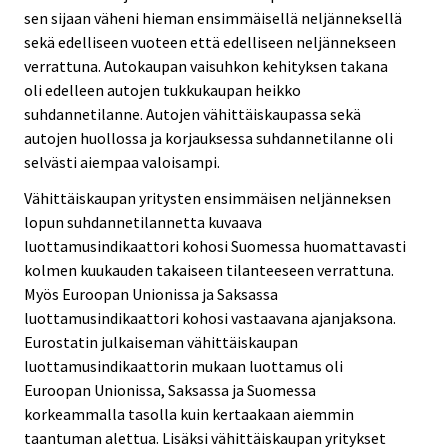
sen sijaan väheni hieman ensimmäisellä neljänneksellä
sekä edelliseen vuoteen että edelliseen neljännekseen
verrattuna. Autokaupan vaisuhkon kehityksen takana
oli edelleen autojen tukkukaupan heikko
suhdannetilanne. Autojen vähittäiskaupassa sekä
autojen huollossa ja korjauksessa suhdannetilanne oli
selvästi aiempaa valoisampi.
Vähittäiskaupan yritysten ensimmäisen neljänneksen
lopun suhdannetilannetta kuvaava
luottamusindikaattori kohosi Suomessa huomattavasti
kolmen kuukauden takaiseen tilanteeseen verrattuna.
Myös Euroopan Unionissa ja Saksassa
luottamusindikaattori kohosi vastaavana ajanjaksona.
Eurostatin julkaiseman vähittäiskaupan
luottamusindikaattorin mukaan luottamus oli
Euroopan Unionissa, Saksassa ja Suomessa
korkeammalla tasolla kuin kertaakaan aiemmin
taantuman alettua. Lisäksi vähittäiskaupan yritykset