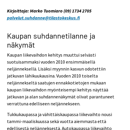
Kirjoittaja: Marko Tuomiaro (09) 1734 2705
palvelut.suhdanne@tilastokeskus.fi
Kaupan suhdannetilanne ja
näkymät
Kaupan liikevaihdon kehitys muuttui selvästi
suotuisammaksi vuoden 2010 ensimmäisellä
neljänneksellä. Lisäksi myynnin kasvun odotettiin
jatkuvan lähikuukausina. Vuoden 2010 toiselta
neljännekseltä saatujen ennakkotietojen mukaan
kaupan liikevaihdon myönteisempi kehitys näyttää
jatkuvan ja alan suhdannenäkymät olivat parantuneet
verrattuna edelliseen neljännekseen.
Tukkukaupassa ja vähittäiskaupassa liikevaihto nousi
tammi-maaliskuussa sekä vuotta aiemmasta että
edellisestä neljänneksestä. Autokaupassa liikevaihto