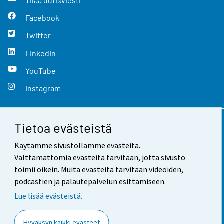
Tilaa uutisviesti
Facebook
Twitter
LinkedIn
YouTube
Instagram
Tietoa evästeistä
Yhteystiedot
Käytämme sivustollamme evästeitä.
Palaute
Välttämättömiä evästeitä tarvitaan, jotta sivusto
toimii oikein. Muita evästeitä tarvitaan videoiden,
Käyttöehdot
podcastien ja palautepalvelun esittämiseen.
Tietosuoja
Lue lisää evästeistä.
Saavutettavuus
Hyväksyn kaikki evästeet