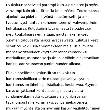
toukokuussa selvästi parempi kuin vuosi sitten ja myös
vahvempi kuin pitkällä ajalla keskimäärin. Toukokuussa
ajankohtaa pidettiin hyvänä säästämiselle ja usko
työttömyystilanteen kohenemiseen oli vahvempi kuin
huhtikuussa. Kuluttajien kuva omasta taloudestaan
pysyi toukokuussa ennallaan, mutta näkemykset
Suomen taloudesta heikkenivät selvästi. Kulutusaikeet
olivat toukokuussa enimmäkseen maltillisia, mutta
monet kotitaloudet käyttävät rahaa esimerkiksi
matkailuun, asunnon korjauksiin ja viihde-elektroniikan
hankintaan seuraavan puolen vuoden aikana.
Elinkeinoelämän keskusliiton toukokuun
luottamusindikaattorin mukaan palveluyritysten
luottamus on lähellä pitkäaikaista keskiarvoa. Myynnin
kasvu on jatkunut kohtalaisena, mutta yleistä
suhdannetilannetta kuvataan vielä jonkin verran
tavanomaista heikommaksi. Suhdannebarometrin
mukaan myönteistä on myynnin kasvun vauhdittuminen