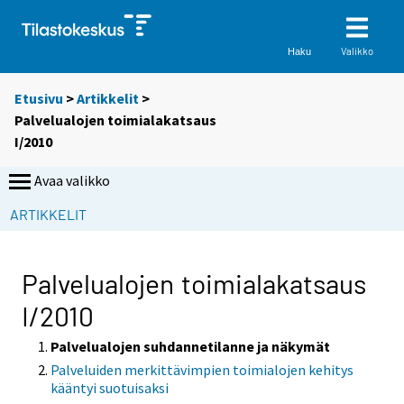
Valikko
Haku
Etusivu
>
Artikkelit
>
Palvelualojen toimialakatsaus
I/2010
Avaa valikko
ARTIKKELIT
Palvelualojen toimialakatsaus
I/2010
Palvelualojen suhdannetilanne ja näkymät
Palveluiden merkittävimpien toimialojen kehitys
kääntyi suotuisaksi