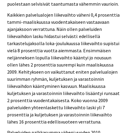
puolestaan selvisivät taantumasta vähemmin vaurioin.
Kaikkien palvelualojen liikevaihto väheni 0,4 prosenttia
tammi-maaliskuussa vuodentakaiseen vastaavaan
ajanjaksoon verrattuna. Näin ollen palveluiden
liikevaihdon lasku hidastui selvästi: edellisellä
tarkastelujaksolla loka-joulukuussa liikevaihto supistui
vielä 8 prosenttia vuotta aiemmasta. Ensimmäisen
neljänneksen lopulla liikevaihto kääntyi jo nousuun
ollen lähes 2 prosenttia suurempi kuin maaliskuussa
2009. Kehitykseen on vaikuttanut eniten palvelualojen
suurimman ryhmän, kuljetuksen ja varastoinnin
liikevaihdon kääntyminen kasvuun. Maaliskuussa
kuljetuksen ja varastoinnin liikevaihto lisääntyi runsaat
2 prosenttia vuodentakaisesta. Koko vuonna 2009
palveluiden yhteenlaskettu liikevaihto laski yli 7
prosenttia ja kuljetuksen ja varastoinnin liikevaihto
lähes 16 prosenttia edellisvuoteen verrattuna.
Palveluiden palkkasumma väheni vuoden 2010