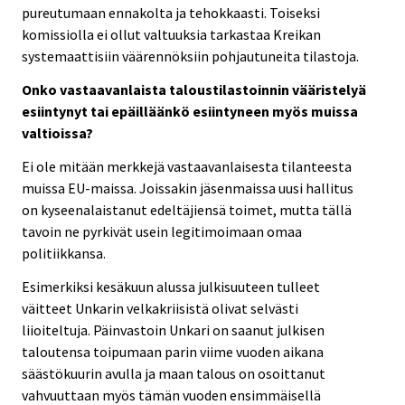
pureutumaan ennakolta ja tehokkaasti. Toiseksi
komissiolla ei ollut valtuuksia tarkastaa Kreikan
systemaattisiin väärennöksiin pohjautuneita tilastoja.
Onko vastaavanlaista taloustilastoinnin vääristelyä
esiintynyt tai epäilläänkö esiintyneen myös muissa
valtioissa?
Ei ole mitään merkkejä vastaavanlaisesta tilanteesta
muissa EU-maissa. Joissakin jäsenmaissa uusi hallitus
on kyseenalaistanut edeltäjiensä toimet, mutta tällä
tavoin ne pyrkivät usein legitimoimaan omaa
politiikkansa.
Esimerkiksi kesäkuun alussa julkisuuteen tulleet
väitteet Unkarin velkakriisistä olivat selvästi
liioiteltuja. Päinvastoin Unkari on saanut julkisen
taloutensa toipumaan parin viime vuoden aikana
säästökuurin avulla ja maan talous on osoittanut
vahvuuttaan myös tämän vuoden ensimmäisellä