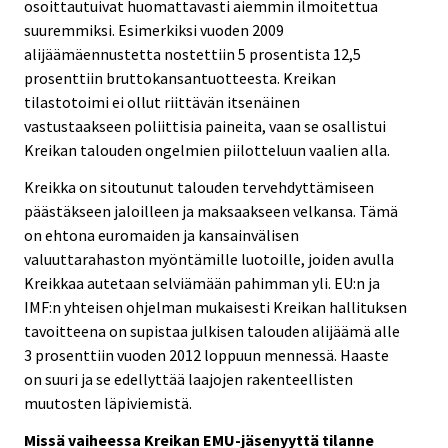
osoittautuivat huomattavasti aiemmin ilmoitettua
suuremmiksi. Esimerkiksi vuoden 2009
alijäämäennustetta nostettiin 5 prosentista 12,5
prosenttiin bruttokansantuotteesta. Kreikan
tilastotoimi ei ollut riittävän itsenäinen
vastustaakseen poliittisia paineita, vaan se osallistui
Kreikan talouden ongelmien piilotteluun vaalien alla.
Kreikka on sitoutunut talouden tervehdyttämiseen
päästäkseen jaloilleen ja maksaakseen velkansa. Tämä
on ehtona euromaiden ja kansainvälisen
valuuttarahaston myöntämille luotoille, joiden avulla
Kreikkaa autetaan selviämään pahimman yli. EU:n ja
IMF:n yhteisen ohjelman mukaisesti Kreikan hallituksen
tavoitteena on supistaa julkisen talouden alijäämä alle
3 prosenttiin vuoden 2012 loppuun mennessä. Haaste
on suuri ja se edellyttää laajojen rakenteellisten
muutosten läpiviemistä.
Missä vaiheessa Kreikan EMU-jäsenyyttä tilanne