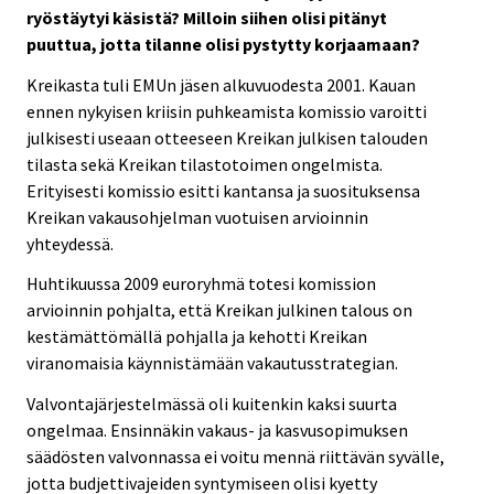
ryöstäytyi käsistä? Milloin siihen olisi pitänyt
puuttua, jotta tilanne olisi pystytty korjaamaan?
Kreikasta tuli EMUn jäsen alkuvuodesta 2001. Kauan
ennen nykyisen kriisin puhkeamista komissio varoitti
julkisesti useaan otteeseen Kreikan julkisen talouden
tilasta sekä Kreikan tilastotoimen ongelmista.
Erityisesti komissio esitti kantansa ja suosituksensa
Kreikan vakausohjelman vuotuisen arvioinnin
yhteydessä.
Huhtikuussa 2009 euroryhmä totesi komission
arvioinnin pohjalta, että Kreikan julkinen talous on
kestämättömällä pohjalla ja kehotti Kreikan
viranomaisia käynnistämään vakautusstrategian.
Valvontajärjestelmässä oli kuitenkin kaksi suurta
ongelmaa. Ensinnäkin vakaus- ja kasvusopimuksen
säädösten valvonnassa ei voitu mennä riittävän syvälle,
jotta budjettivajeiden syntymiseen olisi kyetty