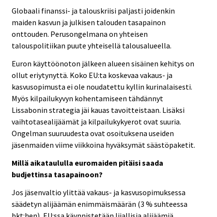
Globaali finanssi- ja talouskriisi paljasti joidenkin
maiden kasvun ja julkisen talouden tasapainon
onttouden. Perusongelmana on yhteisen
talouspolitiikan puute yhteisellä talousalueella.
Euron käyttöönoton jälkeen alueen sisäinen kehitys on
ollut eriytynyttä. Koko EU:ta koskevaa vakaus- ja
kasvusopimusta ei ole noudatettu kyllin kurinalaisesti.
Myös kilpailukyvyn kohentamiseen tähdännyt
Lissabonin strategia jäi kauas tavoitteistaan. Lisäksi
vaihtotasealijäämät ja kilpailukykyerot ovat suuria.
Ongelman suuruudesta ovat osoituksena useiden
jäsenmaiden viime viikkoina hyväksymät säästöpaketit.
Millä aikataululla euromaiden pitäisi saada
budjettinsa tasapainoon?
Jos jäsenvaltio ylittää vakaus- ja kasvusopimuksessa
säädetyn alijäämän enimmäismäärän (3 % suhteessa
bkt:hen), EU:ssa käynnistetään liiallisia alijäämiä