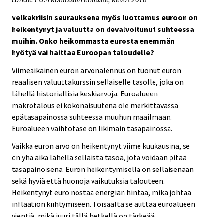
Velkakriisin seurauksena myös luottamus euroon on
heikentynyt ja valuutta on devalvoitunut suhteessa
muihin. Onko heikommasta eurosta enemmän
hyötyä vai haittaa Euroopan taloudelle?
Viimeaikainen euron arvonalennus on tuonut euron
reaalisen valuuttakurssin sellaiselle tasolle, joka on
lähellä historiallisia keskiarvoja. Euroalueen
makrotalous ei kokonaisuutena ole merkittävässä
epätasapainossa suhteessa muuhun maailmaan.
Euroalueen vaihtotase on likimain tasapainossa.
Vaikka euron arvo on heikentynyt viime kuukausina, se
on yhä aika lähellä sellaista tasoa, jota voidaan pitää
tasapainoisena. Euron heikentymisellä on sellaisenaan
sekä hyviä että huonoja vaikutuksia talouteen.
Heikentynyt euro nostaa energian hintaa, mikä johtaa
inflaation kiihtymiseen. Toisaalta se auttaa euroalueen
vientiä, mikä juuri tällä hetkellä on tärkeää.