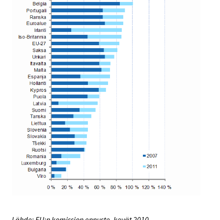
Lähde: EU:n komission ennuste, kevät 2010