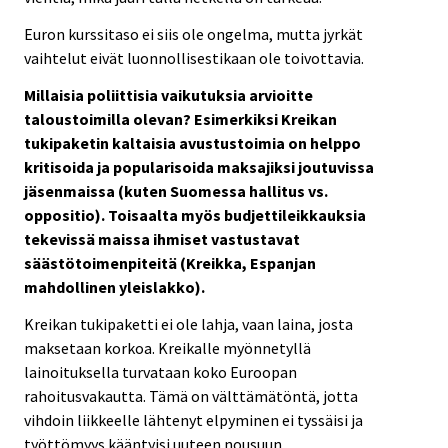
Euron kurssitaso ei siis ole ongelma, mutta jyrkät
vaihtelut eivät luonnollisestikaan ole toivottavia.
Millaisia poliittisia vaikutuksia arvioitte
taloustoimilla olevan? Esimerkiksi Kreikan
tukipaketin kaltaisia avustustoimia on helppo
kritisoida ja popularisoida maksajiksi joutuvissa
jäsenmaissa (kuten Suomessa hallitus vs.
oppositio). Toisaalta myös budjettileikkauksia
tekevissä maissa ihmiset vastustavat
säästötoimenpiteitä (Kreikka, Espanjan
mahdollinen yleislakko).
Kreikan tukipaketti ei ole lahja, vaan laina, josta
maksetaan korkoa. Kreikalle myönnetyllä
lainoituksella turvataan koko Euroopan
rahoitusvakautta. Tämä on välttämätöntä, jotta
vihdoin liikkeelle lähtenyt elpyminen ei tyssäisi ja
työttömyys kääntyisi uuteen nousuun.