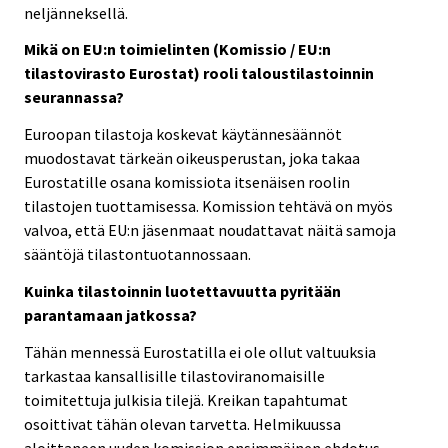
neljänneksellä.
Mikä on EU:n toimielinten (Komissio / EU:n
tilastovirasto Eurostat) rooli taloustilastoinnin
seurannassa?
Euroopan tilastoja koskevat käytännesäännöt
muodostavat tärkeän oikeusperustan, joka takaa
Eurostatille osana komissiota itsenäisen roolin
tilastojen tuottamisessa. Komission tehtävä on myös
valvoa, että EU:n jäsenmaat noudattavat näitä samoja
sääntöjä tilastontuotannossaan.
Kuinka tilastoinnin luotettavuutta pyritään
parantamaan jatkossa?
Tähän mennessä Eurostatilla ei ole ollut valtuuksia
tarkastaa kansallisille tilastoviranomaisille
toimitettuja julkisia tilejä. Kreikan tapahtumat
osoittivat tähän olevan tarvetta. Helmikuussa
aloittaneen uuden komission ensimmäinen ehdotus