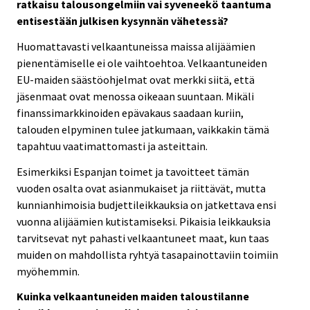
ratkaisu talousongelmiin vai syveneekö taantuma
entisestään julkisen kysynnän vähetessä?
Huomattavasti velkaantuneissa maissa alijäämien
pienentämiselle ei ole vaihtoehtoa. Velkaantuneiden
EU-maiden säästöohjelmat ovat merkki siitä, että
jäsenmaat ovat menossa oikeaan suuntaan. Mikäli
finanssimarkkinoiden epävakaus saadaan kuriin,
talouden elpyminen tulee jatkumaan, vaikkakin tämä
tapahtuu vaatimattomasti ja asteittain.
Esimerkiksi Espanjan toimet ja tavoitteet tämän
vuoden osalta ovat asianmukaiset ja riittävät, mutta
kunnianhimoisia budjettileikkauksia on jatkettava ensi
vuonna alijäämien kutistamiseksi. Pikaisia leikkauksia
tarvitsevat nyt pahasti velkaantuneet maat, kun taas
muiden on mahdollista ryhtyä tasapainottaviin toimiin
myöhemmin.
Kuinka velkaantuneiden maiden taloustilanne