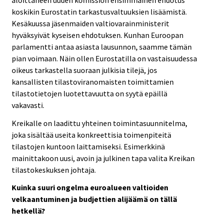
koskikin Eurostatin tarkastusvaltuuksien lisäämistä.
Kesäkuussa jäsenmaiden valtiovarainministerit
hyväksyivät kyseisen ehdotuksen. Kunhan Euroopan
parlamentti antaa asiasta lausunnon, saamme tämän
pian voimaan. Näin ollen Eurostatilla on vastaisuudessa
oikeus tarkastella suoraan julkisia tilejä, jos
kansallisten tilastoviranomaisten toimittamien
tilastotietojen luotettavuutta on syytä epäillä
vakavasti.
Kreikalle on laadittu yhteinen toimintasuunnitelma,
joka sisältää useita konkreettisia toimenpiteitä
tilastojen kuntoon laittamiseksi. Esimerkkinä
mainittakoon uusi, avoin ja julkinen tapa valita Kreikan
tilastokeskuksen johtaja.
Kuinka suuri ongelma euroalueen valtioiden
velkaantuminen ja budjettien alijäämä on tällä
hetkellä?