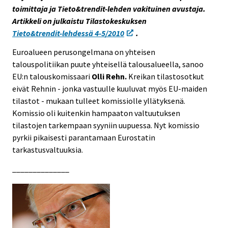
toimittaja ja Tieto&trendit-lehden vakituinen avustaja.
s
Artikkeli on julkaistu Tilastokeskuksen
e
Tieto&trendit-lehdessä 4-5/2010
.
e
n
Euroalueen perusongelmana on yhteisen
p
talouspolitiikan puute yhteisellä talousalueella, sanoo
a
EU:n talouskomissaari
Olli Rehn.
Kreikan tilastosotkut
l
eivät Rehnin - jonka vastuulle kuuluvat myös EU-maiden
v
tilastot - mukaan tulleet komissiolle yllätyksenä.
e
Komissio oli kuitenkin hampaaton valtuutuksen
l
tilastojen tarkempaan syyniin uupuessa. Nyt komissio
u
pyrkii pikaisesti parantamaan Eurostatin
u
tarkastusvaltuuksia.
n
______________
.