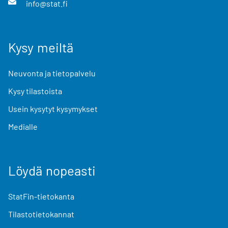
info@stat.fi
Kysy meiltä
Neuvonta ja tietopalvelu
Kysy tilastoista
Usein kysytyt kysymykset
Medialle
Löydä nopeasti
StatFin-tietokanta
Tilastotietokannat