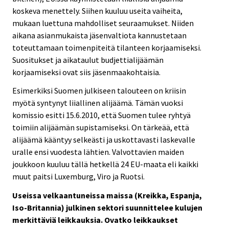
koskeva menettely. Siihen kuuluu useita vaiheita,
mukaan luettuna mahdolliset seuraamukset. Niiden
aikana asianmukaista jäsenvaltiota kannustetaan
toteuttamaan toimenpiteitä tilanteen korjaamiseksi.
Suositukset ja aikataulut budjettialijäämän
korjaamiseksi ovat siis jäsenmaakohtaisia.
Esimerkiksi Suomen julkiseen talouteen on kriisin
myötä syntynyt liiallinen alijäämä. Tämän vuoksi
komissio esitti 15.6.2010, että Suomen tulee ryhtyä
toimiin alijäämän supistamiseksi. On tärkeää, että
alijäämä kääntyy selkeästi ja uskottavasti laskevalle
uralle ensi vuodesta lähtien. Valvottavien maiden
joukkoon kuuluu tällä hetkellä 24 EU-maata eli kaikki
muut paitsi Luxemburg, Viro ja Ruotsi.
Useissa velkaantuneissa maissa (Kreikka, Espanja,
Iso-Britannia) julkinen sektori suunnittelee kulujen
merkittäviä leikkauksia. Ovatko leikkaukset