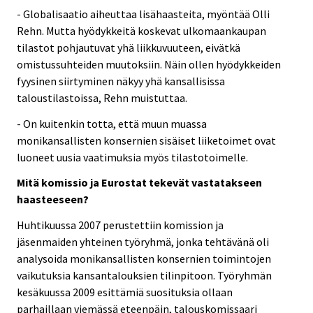
- Globalisaatio aiheuttaa lisähaasteita, myöntää Olli
Rehn. Mutta hyödykkeitä koskevat ulkomaankaupan
tilastot pohjautuvat yhä liikkuvuuteen, eivätkä
omistussuhteiden muutoksiin. Näin ollen hyödykkeiden
fyysinen siirtyminen näkyy yhä kansallisissa
taloustilastoissa, Rehn muistuttaa.
- On kuitenkin totta, että muun muassa
monikansallisten konsernien sisäiset liiketoimet ovat
luoneet uusia vaatimuksia myös tilastotoimelle.
Mitä komissio ja Eurostat tekevät vastatakseen
haasteeseen?
Huhtikuussa 2007 perustettiin komission ja
jäsenmaiden yhteinen työryhmä, jonka tehtävänä oli
analysoida monikansallisten konsernien toimintojen
vaikutuksia kansantalouksien tilinpitoon. Työryhmän
kesäkuussa 2009 esittämiä suosituksia ollaan
parhaillaan viemässä eteenpäin, talouskomissaari