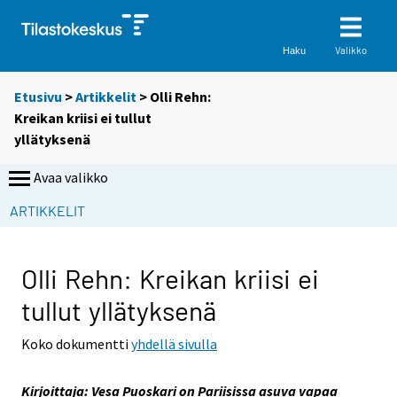
Valikko
Haku
Etusivu
>
Artikkelit
> Olli Rehn:
Kreikan kriisi ei tullut
yllätyksenä
Avaa valikko
S
ARTIKKELIT
i
i
r
Olli Rehn: Kreikan kriisi ei
r
tullut yllätyksenä
y
t
Koko dokumentti
yhdellä sivulla
t
o
Kirjoittaja: Vesa Puoskari on Pariisissa asuva vapaa
i