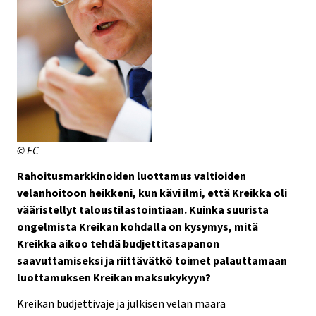
© EC
Rahoitusmarkkinoiden luottamus valtioiden
velanhoitoon heikkeni, kun kävi ilmi, että Kreikka oli
vääristellyt taloustilastointiaan. Kuinka suurista
ongelmista Kreikan kohdalla on kysymys, mitä
Kreikka aikoo tehdä budjettitasapanon
saavuttamiseksi ja riittävätkö toimet palauttamaan
luottamuksen Kreikan maksukykyyn?
Kreikan budjettivaje ja julkisen velan määrä