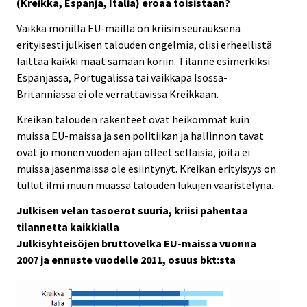
(Kreikka, Espanja, Italia) eroaa toisistaan?
Vaikka monilla EU-mailla on kriisin seurauksena
erityisesti julkisen talouden ongelmia, olisi erheellistä
laittaa kaikki maat samaan koriin. Tilanne esimerkiksi
Espanjassa, Portugalissa tai vaikkapa Isossa-
Britanniassa ei ole verrattavissa Kreikkaan.
Kreikan talouden rakenteet ovat heikommat kuin
muissa EU-maissa ja sen politiikan ja hallinnon tavat
ovat jo monen vuoden ajan olleet sellaisia, joita ei
muissa jäsenmaissa ole esiintynyt. Kreikan erityisyys on
tullut ilmi muun muassa talouden lukujen vääristelynä.
Julkisen velan tasoerot suuria, kriisi pahentaa
tilannetta kaikkialla
Julkisyhteisöjen bruttovelka EU-maissa vuonna
2007 ja ennuste vuodelle 2011, osuus bkt:sta