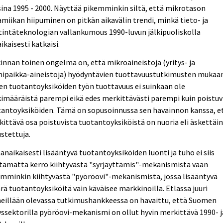
ina 1995 - 2000. Näyttää pikemminkin siltä, että mikrotason
miikan hiipuminen on pitkän aikavälin trendi, minkä tieto- ja
tintäteknologian vallankumous 1990-luvun jälkipuoliskolla
aikaisesti katkaisi.
innan toinen ongelma on, että mikroaineistoja (yritys- ja
mipaikka-aineistoja) hyödyntävien tuottavuustutkimusten mukaa
en tuotantoyksiköiden työn tuottavuus ei suinkaan ole
imääräistä parempi eikä edes merkittävästi parempi kuin poistuv
tantoyksiköiden. Tämä on sopusoinnussa sen havainnon kanssa, e
ittävä osa poistuvista tuotantoyksiköistä on nuoria eli äskettäi
stettuja.
naikaisesti lisääntyvä tuotantoyksiköiden luonti ja tuho ei siis
tämättä kerro kiihtyvästä "syrjäyttämis"-mekanismista vaan
mminkin kiihtyvästä "pyöröovi"-mekanismista, jossa lisääntyvä
ä tuotantoyksiköitä vain käväisee markkinoilla. Etlassa juuri
eillään olevassa tutkimushankkeessa on havaittu, että Suomen
yssektorilla pyöröovi-mekanismi on ollut hyvin merkittävä 1990- j