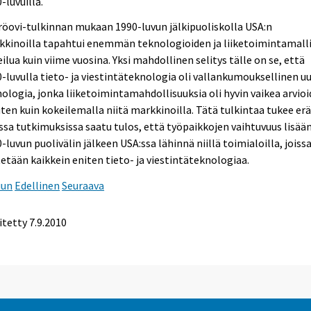
-luvuilla.
öovi-tulkinnan mukaan 1990-luvun jälkipuoliskolla USA:n
kkinoilla tapahtui enemmän teknologioiden ja liiketoimintamall
ilua kuin viime vuosina. Yksi mahdollinen selitys tälle on se, että
-luvulla tieto- ja viestintäteknologia oli vallankumouksellinen uu
ologia, jonka liiketoimintamahdollisuuksia oli hyvin vaikea arvioi
en kuin kokeilemalla niitä markkinoilla. Tätä tulkintaa tukee erä
ssa tutkimuksissa saatu tulos, että työpaikkojen vaihtuvuus lisään
-luvun puolivälin jälkeen USA:ssa lähinnä niillä toimialoilla, joiss
etään kaikkein eniten tieto- ja viestintäteknologiaa.
uun
Edellinen
Seuraava
itetty 7.9.2010