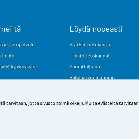
meiltä
Löydä nopeasti
 ja tietopalvelu
StatFin-tietokanta
stoista
Tilastotietokannat
sytyt kysymykset
Suomi lukuina
Rahanarvonmuunnin
Tulevat julkaisut
Tutkimusaineistot
arvitaan, jotta sivusto toimii oikein. Muita evästeitä tarvitaan
Käyttöehdot
Tietosuoja
Saavutettavuus
Tietoa sivu