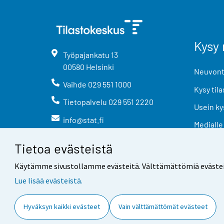
Kysy 
Työpajankatu
13
00580
Helsinki
Neuvonta
Vaihde
029 551 1000
Kysy tila
Tietopalvelu
029 551 2220
Usein ky
info@stat.fi
Medialle
Tietoa evästeistä
Käytämme sivustollamme evästeitä. Välttämättömiä evästeitä t
Lue lisää evästeistä.
Yhteystiedot
Palaute
Hyväksyn kaikki evästeet
Vain välttämättömät evästeet