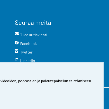
Seuraa meitä
Tilaa uutisviesti
Facebook
Twitter
LinkedIn
YouTube
Instagram
 videoiden, podcastien ja palautepalvelun esittämiseen.
stosta
Evästeasetukset