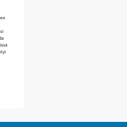
ien
si
da
issä
tyi
a