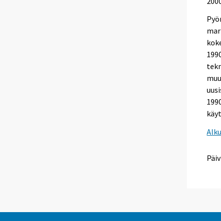
2000
Pyör
mar
koke
1990
tekn
muut
uusi
1990
käyt
Alk
Päiv