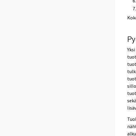
Kok
Py
Yksi
tuo
tuot
tulk
tuot
sill
tuo
sekä
lisä
Tuok
näht
alku