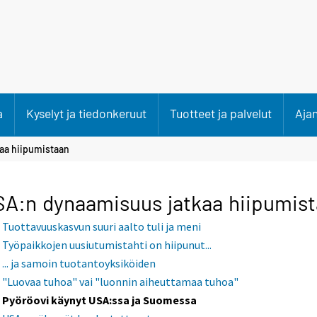
a
Kyselyt ja tiedonkeruut
Tuotteet ja palvelut
Aja
aa hiipumistaan
A:n dynaamisuus jatkaa hiipumis
Tuottavuuskasvun suuri aalto tuli ja meni
Työpaikkojen uusiutumistahti on hiipunut...
... ja samoin tuotantoyksiköiden
"Luovaa tuhoa" vai "luonnin aiheuttamaa tuhoa"
Pyöröovi käynyt USA:ssa ja Suomessa