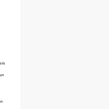
siis
kun
un