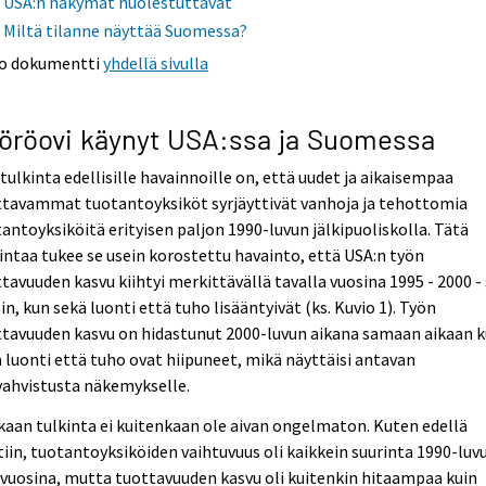
USA:n näkymät huolestuttavat
Miltä tilanne näyttää Suomessa?
o dokumentti
yhdellä sivulla
öröovi käynyt USA:ssa ja Suomessa
 tulkinta edellisille havainnoille on, että uudet ja aikaisempaa
ttavammat tuotantoyksiköt syrjäyttivät vanhoja ja tehottomia
antoyksiköitä erityisen paljon 1990-luvun jälkipuoliskolla. Tätä
intaa tukee se usein korostettu havainto, että USA:n työn
tavuuden kasvu kiihtyi merkittävällä tavalla vuosina 1995 - 2000 - 
oin, kun sekä luonti että tuho lisääntyivät (ks. Kuvio 1). Työn
ttavuuden kasvu on hidastunut 2000-luvun aikana samaan aikaan 
 luonti että tuho ovat hiipuneet, mikä näyttäisi antavan
vahvistusta näkemykselle.
aan tulkinta ei kuitenkaan ole aivan ongelmaton. Kuten edellä
iin, tuotantoyksiköiden vaihtuvuus oli kaikkein suurinta 1990-luv
vuosina, mutta tuottavuuden kasvu oli kuitenkin hitaampaa kuin