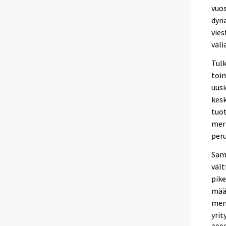
vuos
dyna
vies
väli
Tulk
toi
uusi
kesk
tuo
merk
peru
Sama
vält
pike
määr
men
yrit