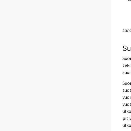
Lähd
Su
Suom
tekn
suu
Suom
tuot
vuo
vuo
ulk
pit
ulk