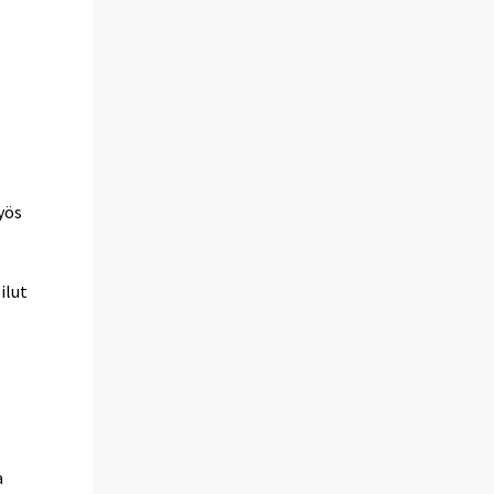
yös
ilut
a