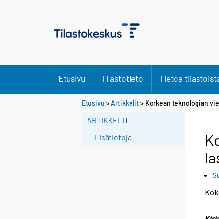
Etusivu
Tilastotieto
Tietoa tilastoist
S
Etusivu
>
Artikkelit
> Korkean teknologian vi
i
ARTIKKELIT
i
r
Ko
Lisätietoja
r
la
y
t
S
t
o
Kok
i
s
Kirj