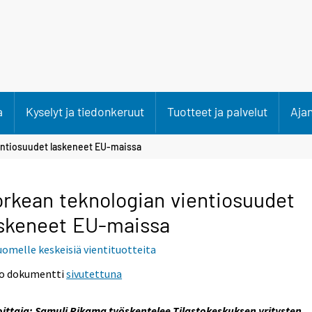
a
Kyselyt ja tiedonkeruut
Tuotteet ja palvelut
Aja
entiosuudet laskeneet EU-maissa
rkean teknologian vientiosuudet
skeneet EU-maissa
uomelle keskeisiä vientituotteita
o dokumentti
sivutettuna
oittaja: Samuli Rikama työskentelee Tilastokeskuksen yritysten