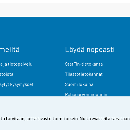
meiltä
Löydä nopeasti
 ja tietopalvelu
StatFin-tietokanta
stoista
Tilastotietokannat
sytyt kysymykset
Suomi lukuina
Rahanarvonmuunnin
Tulevat julkaisut
Tutkimusaineistot
arvitaan, jotta sivusto toimii oikein. Muita evästeitä tarvitaan