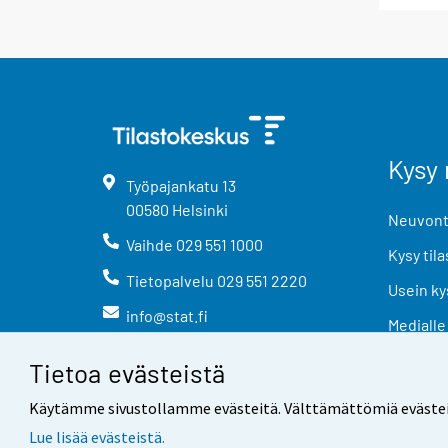
Kysy 
Työpajankatu
13
00580
Helsinki
Neuvonta
Vaihde
029 551 1000
Kysy tila
Tietopalvelu
029 551 2220
Usein ky
info@stat.fi
Medialle
Tietoa evästeistä
Käytämme sivustollamme evästeitä. Välttämättömiä evästeitä t
Lue lisää evästeistä.