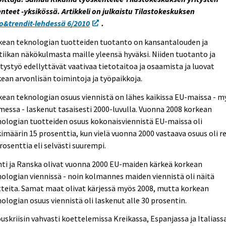
nteet -yksikössä. Artikkeli on julkaistu Tilastokeskuksen
o&trendit-lehdessä 6/2010
.
kean teknologian tuotteiden tuotanto on kansantalouden ja
tiikan näkökulmasta maille yleensä hyväksi. Niiden tuotanto ja
tystyö edellyttävät vaativaa tietotaitoa ja osaamista ja luovat
ean arvonlisän toimintoja ja työpaikkoja.
ean teknologian osuus viennistä on lähes kaikissa EU-maissa - m
essa - laskenut tasaisesti 2000-luvulla. Vuonna 2008 korkean
ologian tuotteiden osuus kokonaisviennistä EU-maissa oli
imäärin 15 prosenttia, kun vielä vuonna 2000 vastaava osuus oli re
rosenttia eli selvästi suurempi.
nti ja Ranska olivat vuonna 2000 EU-maiden kärkeä korkean
ologian viennissä - noin kolmannes maiden viennistä oli näitä
teita. Samat maat olivat kärjessä myös 2008, mutta korkean
ologian osuus viennistä oli laskenut alle 30 prosentin.
uskriisin vahvasti koettelemissa Kreikassa, Espanjassa ja Italiass