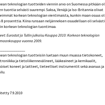
ean teknologian tuotteiden viennin arvo on Suomessa pitkään ol
en tuontia selvästi suurempi. Saksa, Venäjä ja Iso-Britannia olivat
keimmät korkean teknologian vientimaista, kunkin maan osuus ol
 8 prosenttia. Kiina runsaan neljänneksen osuudellaan oli selvästi
rin korkean teknologian tuontimaa.
eet: Eurostat ja Tullin julkaisu Kauppa 2010: Korkean teknologian
omaankauppa vuonna 2009.
______________
kean teknologian tuotteisiin luetaan muun muassa tietokoneet,
troniikka ja tietoliikennevälineet, lääkeaineet ja kemikaalit,
öiset koneet ja laitteet, tieteelliset instrumentit sekä avaruus ja
ilu.
itetty 7.9.2010