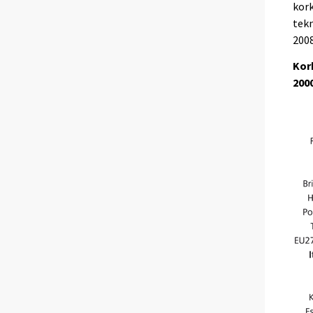
kork
tekn
2008
Kor
2000