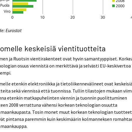
e: Eurostat
omelle keskeisiä vientituotteita
en ja Ruotsin vientirakenteet ovat hyvin samantyyppiset. Korke
ologian osuus viennistä on merkittävä ja selvästi EU-keskivertoa
rempi.
elle etenkin elektroniikka ja tietoliikennevälineet ovat keskeisi
teita sekä viennissä että tuonnissa. Tullin tilastojen mukaan vii
nna etenkin matkapuhelinten viennin ja tuonnin puolittuminen
teen 2008 verrattuna vähensi korkean teknologian osuutta
omaankaupasta. Tosin monet muut korkean teknologian tuottee
ivät pintansa paremmin kuin keskimäärin kolmanneksen romahta
omaankauppa.