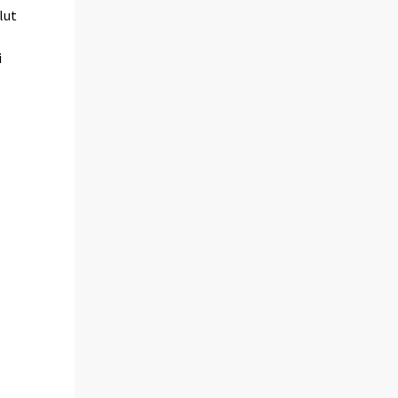
lut
i