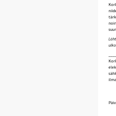
Kork
niid
tär
noin
suu
Läht
ulk
___
Kor
elek
sähk
ilma
Päiv