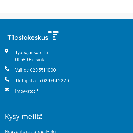
Työpajankatu
13
00580
Helsinki
Vaihde
029 551 1000
Tietopalvelu
029 551 2220
info@stat.fi
Kysy meiltä
Neuvonta ja tietopalvelu