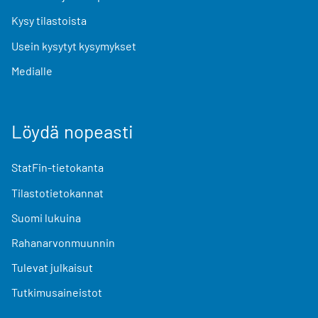
Kysy tilastoista
Usein kysytyt kysymykset
Medialle
Löydä nopeasti
StatFin-tietokanta
Tilastotietokannat
Suomi lukuina
Rahanarvonmuunnin
Tulevat julkaisut
Tutkimusaineistot