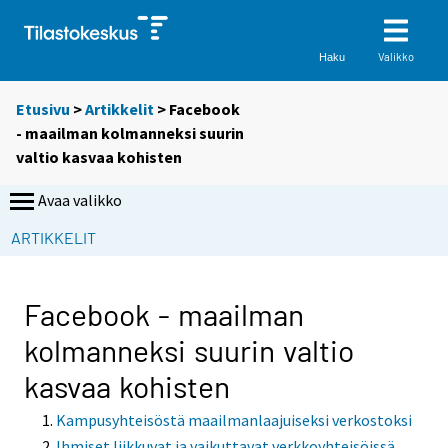
Valikko
Haku
Etusivu
>
Artikkelit
> Facebook
- maailman kolmanneksi suurin
valtio kasvaa kohisten
Avaa valikko
ARTIKKELIT
Facebook - maailman
kolmanneksi suurin valtio
kasvaa kohisten
Kampusyhteisöstä maailmanlaajuiseksi verkostoksi
Ihmiset liikkuvat ja vaikuttavat verkkoyhteisöissä