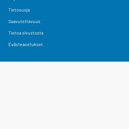
Tietosuoja
Saavutettavuus
Tietoa sivustosta
Evästeasetukset