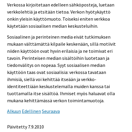
Verkossa kirjoitetaan edelleen sähköposteja, luetaan
verkkolehtiä ja etsitään tietoa. Verkon hyötykäyttö
onkin yleisin käyttömuoto. Toiseksi eniten verkkoa
käytetään sosiaalisen median keskusteluihin.
Sosiaalinen ja perinteinen media eivät tutkimuksen
mukaan välttämättä kilpaile keskenään, sillä motiivit
niiden käyttöön ovat hyvin erilaisia ja ne toimivat eri
tavoin. Perinteisen median sisältöihin luotetaan ja
tiedonvälitys on nopeaa. Syyt sosiaalisen median
käyttöön taas ovat sosiaalisia: verkossa tavataan
ihmisiä, siellä voi kehittää itseään ja verkko­
identiteettiään keskustelemalla muiden kanssa tai
tuottamalla itse sisältöä. Ihmiset myös haluavat olla
mukana kehittämässä verkon toimintamuotoja.
Alkuun
Edellinen
Seuraava
Päivitetty 7.9.2010