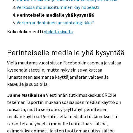
Verkossa mobilisoituminen käy nopeasti
Perinteiselle medialle yhä kysyntää
Verkon uudenlainen ansaintalogiikka?
Koko dokumentti
yhdellä sivulla
Perinteiselle medialle yhä kysyntää
Vielä muutama vuosi sitten Facebookin asemaa ja valtaa
kyseenalaistettiin, mutta nykyisin se vaikuttaa
lunastaneen asemansa käyttäjämäärän valtavalla
kasvulla ja suosiolla.
Janne Matikaisen
Viestinnän tutkimuskeskus CRC:lle
tekemän raportin mukaan sosiaalisen median käyttö on
runsasta, mutta se ei ole syrjäyttänyt perinteisen
median käyttöä. Perinteisellä medialla tutkimuksessa
tarkoitetaan yhdeltä monelle tuotettua sisältöä,
esimerkiksi ammattilaisten tuottamaa uutissisältöä.