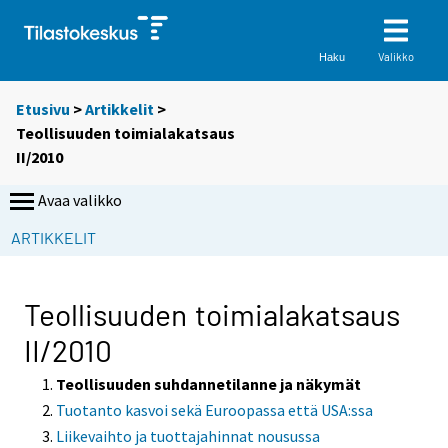
Valikko
Haku
Etusivu
>
Artikkelit
>
Teollisuuden toimialakatsaus
II/2010
Avaa valikko
ARTIKKELIT
Teollisuuden toimialakatsaus
II/2010
Teollisuuden suhdannetilanne ja näkymät
Tuotanto kasvoi sekä Euroopassa että USA:ssa
Liikevaihto ja tuottajahinnat nousussa