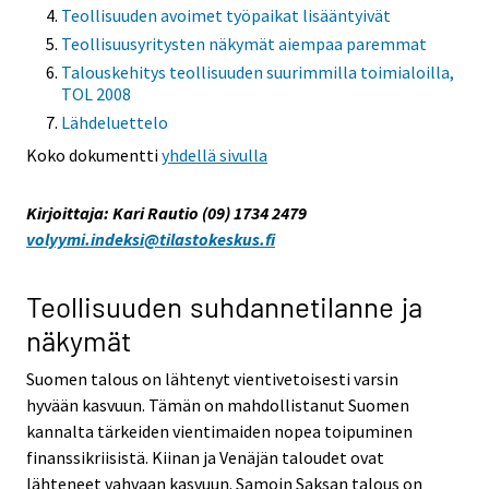
Teollisuuden avoimet työpaikat lisääntyivät
Teollisuusyritysten näkymät aiempaa paremmat
Talouskehitys teollisuuden suurimmilla toimialoilla,
TOL 2008
Lähdeluettelo
Koko dokumentti
yhdellä sivulla
Kirjoittaja: Kari Rautio (09) 1734 2479
volyymi.indeksi@tilastokeskus.fi
Teollisuuden suhdannetilanne ja
näkymät
Suomen talous on lähtenyt vientivetoisesti varsin
hyvään kasvuun. Tämän on mahdollistanut Suomen
kannalta tärkeiden vientimaiden nopea toipuminen
finanssikriisistä. Kiinan ja Venäjän taloudet ovat
lähteneet vahvaan kasvuun. Samoin Saksan talous on