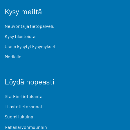
Kysy meiltä
Neuvonta ja tietopalvelu
Kysy tilastoista
Usein kysytyt kysymykset
Medialle
Löydä nopeasti
StatFin-tietokanta
Tilastotietokannat
Suomi lukuina
Rahanarvonmuunnin