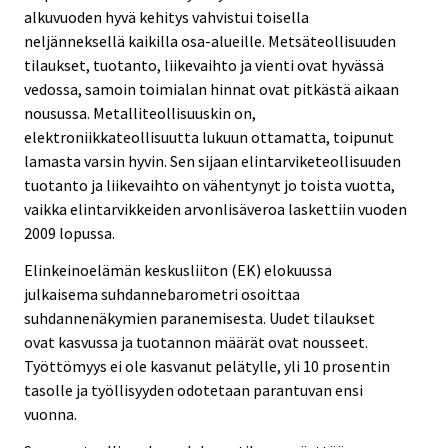
alkuvuoden hyvä kehitys vahvistui toisella
neljänneksellä kaikilla osa-alueille. Metsäteollisuuden
tilaukset, tuotanto, liikevaihto ja vienti ovat hyvässä
vedossa, samoin toimialan hinnat ovat pitkästä aikaan
nousussa. Metalliteollisuuskin on,
elektroniikkateollisuutta lukuun ottamatta, toipunut
lamasta varsin hyvin. Sen sijaan elintarviketeollisuuden
tuotanto ja liikevaihto on vähentynyt jo toista vuotta,
vaikka elintarvikkeiden arvonlisäveroa laskettiin vuoden
2009 lopussa.
Elinkeinoelämän keskusliiton (EK) elokuussa
julkaisema suhdannebarometri osoittaa
suhdannenäkymien paranemisesta. Uudet tilaukset
ovat kasvussa ja tuotannon määrät ovat nousseet.
Työttömyys ei ole kasvanut pelätylle, yli 10 prosentin
tasolle ja työllisyyden odotetaan parantuvan ensi
vuonna.