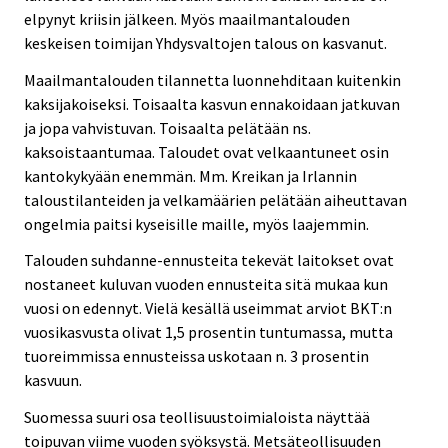
elpynyt kriisin jälkeen. Myös maailmantalouden
keskeisen toimijan Yhdysvaltojen talous on kasvanut.
Maailmantalouden tilannetta luonnehditaan kuitenkin
kaksijakoiseksi. Toisaalta kasvun ennakoidaan jatkuvan
ja jopa vahvistuvan. Toisaalta pelätään ns.
kaksoistaantumaa. Taloudet ovat velkaantuneet osin
kantokykyään enemmän. Mm. Kreikan ja Irlannin
taloustilanteiden ja velkamäärien pelätään aiheuttavan
ongelmia paitsi kyseisille maille, myös laajemmin.
Talouden suhdanne-ennusteita tekevät laitokset ovat
nostaneet kuluvan vuoden ennusteita sitä mukaa kun
vuosi on edennyt. Vielä kesällä useimmat arviot BKT:n
vuosikasvusta olivat 1,5 prosentin tuntumassa, mutta
tuoreimmissa ennusteissa uskotaan n. 3 prosentin
kasvuun.
Suomessa suuri osa teollisuustoimialoista näyttää
toipuvan viime vuoden syöksystä. Metsäteollisuuden