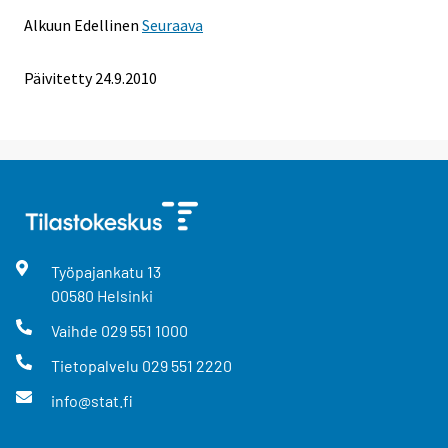
Alkuun
Edellinen
Seuraava
Päivitetty
24.9.2010
Työpajankatu
13
00580
Helsinki
Vaihde
029 551 1000
Tietopalvelu
029 551 2220
info@stat.fi