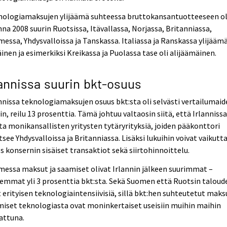
nologiamaksujen ylijäämä suhteessa bruttokansantuotteeseen ol
na 2008 suurin Ruotsissa, Itävallassa, Norjassa, Britanniassa,
essa, Yhdysvalloissa ja Tanskassa. Italiassa ja Ranskassa ylijäämä
inen ja esimerkiksi Kreikassa ja Puolassa tase oli alijäämäinen.
lannissa suurin bkt-osuus
nnissa teknologiamaksujen osuus bkt:sta oli selvästi vertailumai
in, reilu 13 prosenttia. Tämä johtuu valtaosin siitä, että Irlanniss
ta monikansallisten yritysten tytäryrityksiä, joiden pääkonttori
itsee Yhdysvalloissa ja Britanniassa. Lisäksi lukuihin voivat vaikutt
 konsernin sisäiset transaktiot sekä siirtohinnoittelu.
essa maksut ja saamiset olivat Irlannin jälkeen suurimmat –
mmat yli 3 prosenttia bkt:sta. Sekä Suomen että Ruotsin taloud
 erityisen teknologiaintensiivisiä, sillä bkt:hen suhteutetut maks
iset teknologiasta ovat moninkertaiset useisiin muihin maihin
attuna.