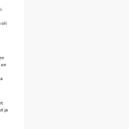
i
 oli
den
a on
aa
et
ut ja