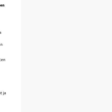
ten
ä
a
en
ten
t ja