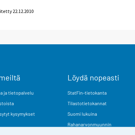
itetty 22.12.2010
meiltä
Löydä nopeasti
 ja tietopalvelu
StatFin-tietokanta
stoista
Tilastotietokannat
sytyt kysymykset
Suomi lukuina
Rahanarvonmuunnin