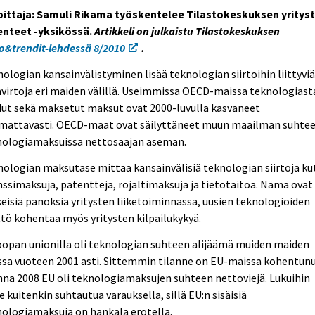
joittaja: Samuli Rikama työskentelee Tilastokeskuksen yritys
enteet -yksikössä.
Artikkeli on julkaistu Tilastokeskuksen
o&trendit-lehdessä 8/2010
.
ologian kansainvälistyminen lisää teknologian siirtoihin liittyvi
virtoja eri maiden välillä. Useimmissa OECD-maissa teknologiast
dut sekä maksetut maksut ovat 2000-luvulla kasvaneet
mattavasti. OECD-maat ovat säilyttäneet muun maailman suhte
nologiamaksuissa nettosaajan aseman.
ologian maksutase mittaa kansainvälisiä teknologian siirtoja ku
nssimaksuja, patentteja, rojaltimaksuja ja tietotaitoa. Nämä ovat
eisiä panoksia yritysten liiketoiminnassa, uusien teknologioiden
tö kohentaa myös yritysten kilpailukykyä.
opan unionilla oli teknologian suhteen alijäämä muiden maiden
sa vuoteen 2001 asti. Sittemmin tilanne on EU-maissa kohentunu
na 2008 EU oli teknologiamaksujen suhteen nettoviejä. Lukuihin
e kuitenkin suhtautua varauksella, sillä EU:n sisäisiä
ologiamaksuja on hankala erotella.