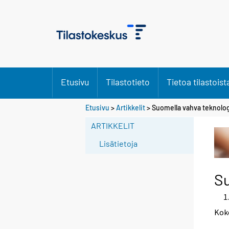
Etusivu
Tilastotieto
Tietoa tilastoist
S
Etusivu
>
Artikkelit
> Suomella vahva teknolo
i
ARTIKKELIT
i
r
Lisätietoja
r
y
t
Su
t
o
i
Kok
s