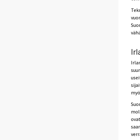
Tek
vuon
Suom
vähä
Ir
Irla
suur
usei
sija
myös
Suom
mole
ovat
saam
verr