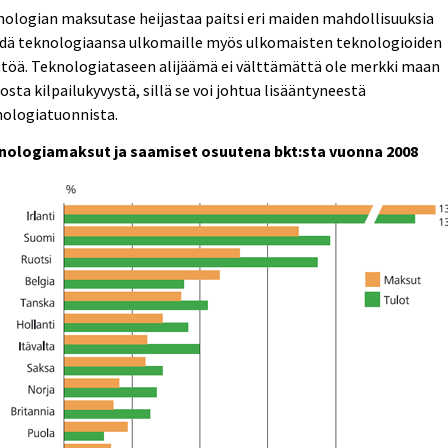
ologian maksutase heijastaa paitsi eri maiden mahdollisuuksia
dä teknologiaansa ulkomaille myös ulkomaisten teknologioiden
töä. Teknologiataseen alijäämä ei välttämättä ole merkki maan
osta kilpailukyvystä, sillä se voi johtua lisääntyneestä
nologiatuonnista.
nologiamaksut ja saamiset osuutena bkt:sta vuonna 2008