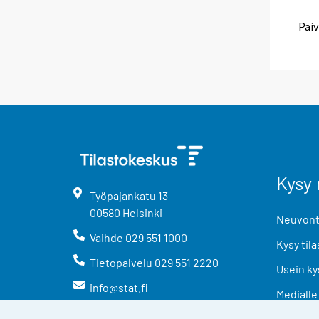
Päiv
Kysy 
Työpajankatu
13
00580
Helsinki
Neuvonta
Vaihde
029 551 1000
Kysy tila
Tietopalvelu
029 551 2220
Usein ky
info@stat.fi
Medialle