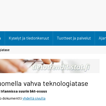
a
Kyselyt ja tiedonkeruut
Tuotteet ja palvelut
Aja
giatase
omella vahva teknologiatase
Irlannissa suurin bkt-osuus
o dokumentti
yhdellä sivulla