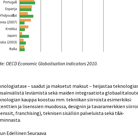
e: OECD Economic Globalisation indicators 2010.
knologiatase – saadut ja maksetut maksut – heijastaa teknologia
nsainvälistä leviämistä sekä maiden integraatiota globaalitalout
knologian kauppa koostuu mm. tekniikan siirroista esimerkiksi
enttien ja lisenssien muodossa, designin ja tavaramerkkien siirro
senssit, franchising), teknisen sisällön palveluista sekä t&k-
iminnasta.
uun
Edellinen
Seuraava