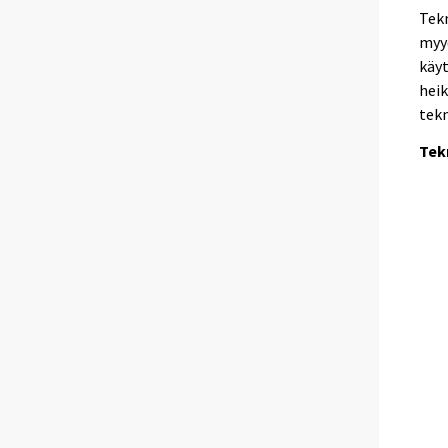
Tekn
myy
käyt
heik
tek
Tek