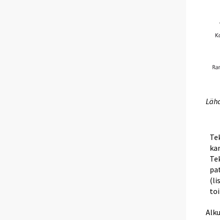
Lähd
Te
ka
Te
pat
(li
to
Alk