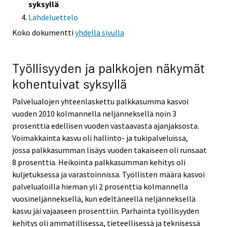
syksyllä
Lähdeluettelo
Koko dokumentti
yhdellä sivulla
Työllisyyden ja palkkojen näkymät
kohentuivat syksyllä
Palvelualojen yhteenlaskettu palkkasumma kasvoi
vuoden 2010 kolmannella neljänneksellä noin 3
prosenttia edellisen vuoden vastaavasta ajanjaksosta.
Voimakkainta kasvu oli hallinto- ja tukipalveluissa,
jossa palkkasumman lisäys vuoden takaiseen oli runsaat
8 prosenttia. Heikointa palkkasumman kehitys oli
kuljetuksessa ja varastoinnissa. Työllisten määrä kasvoi
palvelualoilla hieman yli 2 prosenttia kolmannella
vuosineljänneksellä, kun edeltäneellä neljänneksellä
kasvu jäi vajaaseen prosenttiin. Parhainta työllisyyden
kehitys oli ammatillisessa, tieteellisessä ja teknisessä