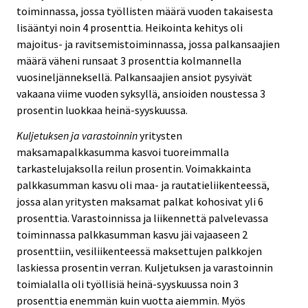
toiminnassa, jossa työllisten määrä vuoden takaisesta
lisääntyi noin 4 prosenttia. Heikointa kehitys oli
majoitus- ja ravitsemistoiminnassa, jossa palkansaajien
määrä väheni runsaat 3 prosenttia kolmannella
vuosineljänneksellä. Palkansaajien ansiot pysyivät
vakaana viime vuoden syksyllä, ansioiden noustessa 3
prosentin luokkaa heinä-syyskuussa.
Kuljetuksen ja varastoinnin
yritysten
maksamapalkkasumma kasvoi tuoreimmalla
tarkastelujaksolla reilun prosentin. Voimakkainta
palkkasumman kasvu oli maa- ja rautatieliikenteessä,
jossa alan yritysten maksamat palkat kohosivat yli 6
prosenttia. Varastoinnissa ja liikennettä palvelevassa
toiminnassa palkkasumman kasvu jäi vajaaseen 2
prosenttiin, vesiliikenteessä maksettujen palkkojen
laskiessa prosentin verran. Kuljetuksen ja varastoinnin
toimialalla oli työllisiä heinä-syyskuussa noin 3
prosenttia enemmän kuin vuotta aiemmin. Myös