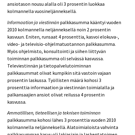
ansiotason nousu alalla oli 3 prosentin luokkaa
kolmannella vuosineljänneksellä.
Informaation ja viestinnän
palkkasumma kääntyi vuoden
2010 kolmannella neljänneksellä noin 2 prosentin
kasvuun. Eniten, runsaat 4 prosenttia, kasvoi elokuva-,
video- ja televisio-ohjelmatuotannon palkkasumma.
Myös ohjelmisto, konsultointi ja siihen liittyvän
toiminnan palkkasumma oli selvässä kasvussa.
Televiestinnän ja tietopalvelutoiminnan
palkkasummat olivat kumpikin sitä vastoin vajaan
prosentin laskussa. Työllisten määrä kohosi 3
prosenttia informaation ja viestinnän toimialalla ja
palkansaajien ansiot olivat reilussa 4 prosentin
kasvussa.
Ammatillisen, tieteellisen ja teknisen toiminnan
palkkasumma kohosi lähes 3 prosenttia vuoden 2010
kolmannella neljänneksellä. Alatoimialoista vahvinta
palkkasumman kasvu oli lakiasiain ja laskentatoimen