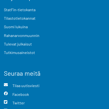
StatFin-tietokanta
Tilastotietokannat
Suomi lukuina
Rahanarvonmuunnin
Tulevat julkaisut
Tutkimusaineistot
Seuraa meitä
Tilaa uutisviesti
Facebook
Twitter