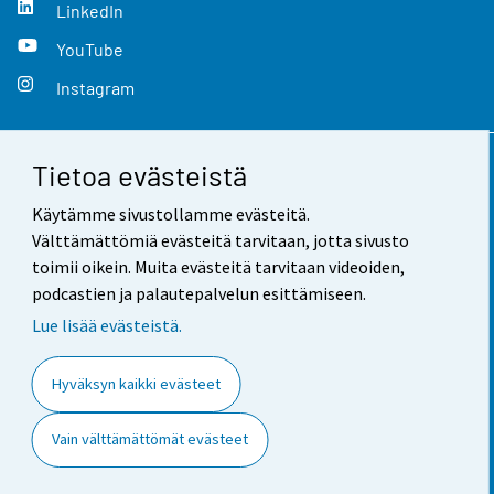
LinkedIn
YouTube
Instagram
Tietoa evästeistä
Yhteystiedot
Käytämme sivustollamme evästeitä.
Palaute
Välttämättömiä evästeitä tarvitaan, jotta sivusto
toimii oikein. Muita evästeitä tarvitaan videoiden,
Käyttöehdot
podcastien ja palautepalvelun esittämiseen.
Tietosuoja
Lue lisää evästeistä.
Saavutettavuus
Hyväksyn kaikki evästeet
Tietoa sivustosta
Vain välttämättömät evästeet
Evästeasetukset