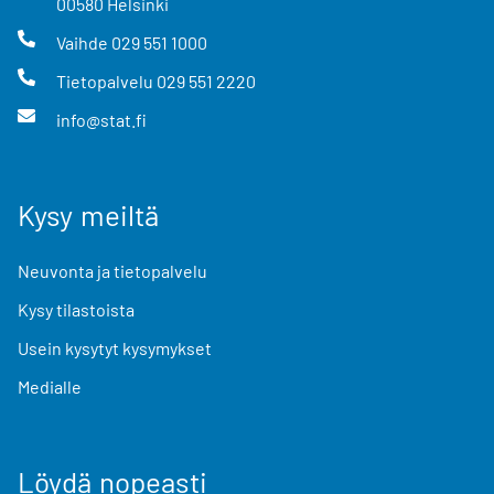
00580
Helsinki
Vaihde
029 551 1000
Tietopalvelu
029 551 2220
info@stat.fi
Kysy meiltä
Neuvonta ja tietopalvelu
Kysy tilastoista
Usein kysytyt kysymykset
Medialle
Löydä nopeasti