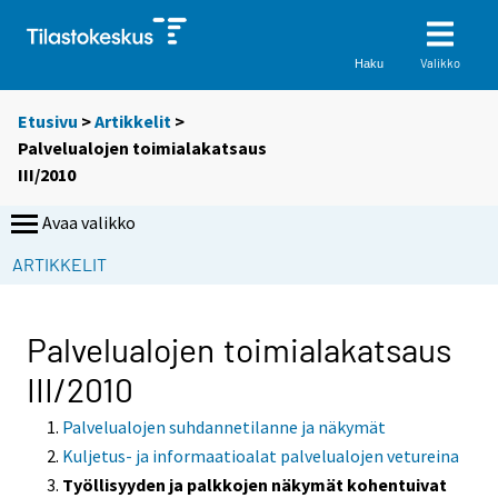
Valikko
Haku
Etusivu
>
Artikkelit
>
Palvelualojen toimialakatsaus
III/2010
Avaa valikko
ARTIKKELIT
Palvelualojen toimialakatsaus
III/2010
Palvelualojen suhdannetilanne ja näkymät
Kuljetus- ja informaatioalat palvelualojen vetureina
Työllisyyden ja palkkojen näkymät kohentuivat