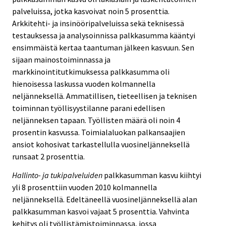
palveluissa, jotka kasvoivat noin 5 prosenttia.
Arkkitehti- ja insinööripalveluissa sekä teknisessä
testauksessa ja analysoinnissa palkkasumma kääntyi
ensimmäistä kertaa taantuman jälkeen kasvuun. Sen
sijaan mainostoiminnassa ja
markkinointitutkimuksessa palkkasumma oli
hienoisessa laskussa vuoden kolmannella
neljänneksellä. Ammatillisen, tieteellisen ja teknisen
toiminnan työllisyystilanne parani edellisen
neljänneksen tapaan. Työllisten määrä oli noin 4
prosentin kasvussa. Toimialaluokan palkansaajien
ansiot kohosivat tarkastellulla vuosineljänneksellä
runsaat 2 prosenttia.
Hallinto- ja tukipalveluiden
palkkasumman kasvu kiihtyi
yli 8 prosenttiin vuoden 2010 kolmannella
neljänneksellä. Edeltäneellä vuosineljänneksellä alan
palkkasumman kasvoi vajaat 5 prosenttia. Vahvinta
kehitys oli työllistämistoiminnassa, jossa