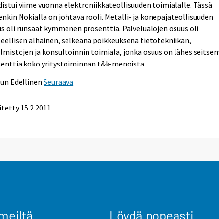
istui viime vuonna elektroniikkateollisuuden toimialalle. Tässä
enkin Nokialla on johtava rooli. Metalli- ja konepajateollisuuden
s oli runsaat kymmenen prosenttia. Palvelualojen osuus oli
eellisen alhainen, selkeänä poikkeuksena tietotekniikan,
lmistojen ja konsultoinnin toimiala, jonka osuus on lähes seitse
senttia koko yritystoiminnan t&k-menoista.
uun
Edellinen
Seuraava
itetty 15.2.2011
meiltä
Löydä nopeasti