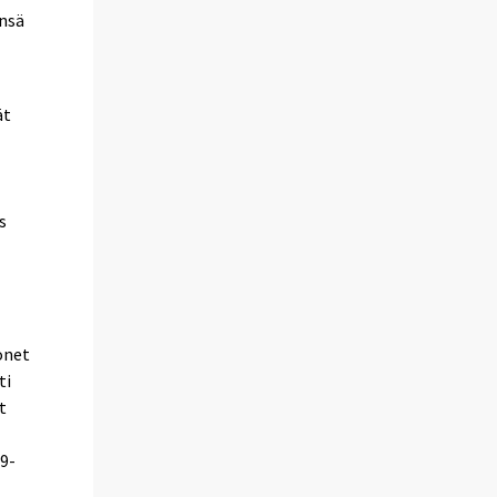
ensä
ät
i
s
onet
ti
t
29-