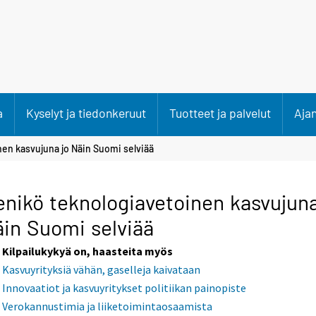
a
Kyselyt ja tiedonkeruut
Tuotteet ja palvelut
Aja
en kasvujuna jo Näin Suomi selviää
nikö teknologiavetoinen kasvujuna
in Suomi selviää
Kilpailukykyä on, haasteita myös
Kasvuyrityksiä vähän, gaselleja kaivataan
Innovaatiot ja kasvuyritykset politiikan painopiste
Verokannustimia ja liiketoimintaosaamista