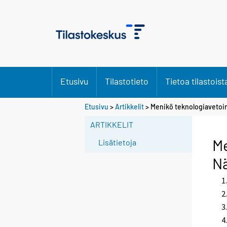
Etusivu
Tilastotieto
Tietoa tilastoist
S
Etusivu
>
Artikkelit
> Menikö teknologiavetoin
i
ARTIKKELIT
i
r
Me
Lisätietoja
r
Nä
y
t
t
o
i
s