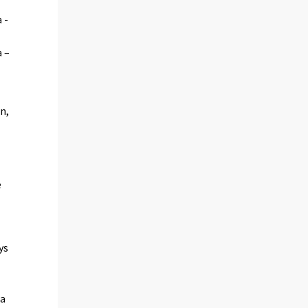
 -
a –
t
n,
e
ys
ia