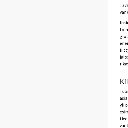
Tava
vank
Insi
toim
glob
ene
liit
jalo
rika
Ki
Tuo
asia
yli 
esim
tied
vuot