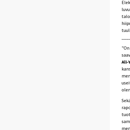
Elek
luvu
talo
hiip
tuul
___
"On
saav
Ali-
kans
mene
usei
ole
Sekä
rapo
tuo
sama
mene