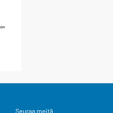
män
Seuraa meitä