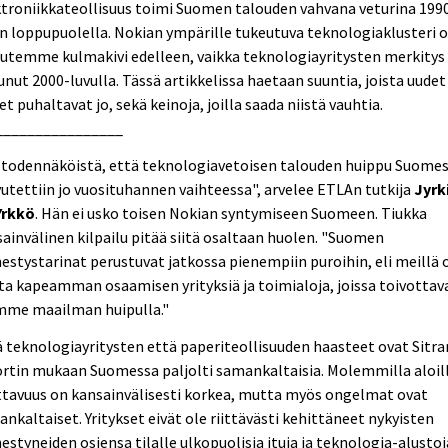
troniikkateollisuus toimi Suomen talouden vahvana veturina 199
n loppupuolella. Nokian ympärille tukeutuva teknologiaklusteri 
utemme kulmakivi edelleen, vaikka teknologiayritysten merkitys
unut 2000-luvulla. Tässä artikkelissa haetaan suuntia, joista uudet
et puhaltavat jo, sekä keinoja, joilla saada niistä vauhtia.
________________
 todennäköistä, että teknologiavetoisen talouden huippu Suome
utettiin jo vuosituhannen vaihteessa", arvelee ETLAn tutkija
Jyrk
Yrkkö
. Hän ei usko toisen Nokian syntymiseen Suomeen. Tiukka
ainvälinen kilpailu pitää siitä osaltaan huolen. "Suomen
stystarinat perustuvat jatkossa pienempiin puroihin, eli meillä 
ta kapeamman osaamisen yrityksiä ja toimialoja, joissa toivottav
mme maailman huipulla."
 teknologiayritysten että paperiteollisuuden haasteet ovat Sitra
rtin mukaan Suomessa paljolti samankaltaisia. Molemmilla aloil
ttavuus on kansainvälisesti korkea, mutta myös ongelmat ovat
nkaltaiset. Yritykset eivät ole riittävästi kehittäneet nykyisten
styneiden osiensa tilalle ulkopuolisia ituja ja teknologia-alustoj