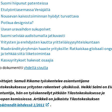
Suomi hiipunut patenteissa
Etulyöntiasemassa Venäjällä
Nousevan kaivostoiminnan hyödyt turvattava
Potkua designista?
Usean uravaihdon sukupolvet
Suomi selviää uudistumalla jatkuvasti
Yritysten ja erehdysten kautta yritteliäisyysyhteiskuntaan
Maabrändityöryhmän haaste yrityksille: Ratkaiskaa globaali on
ja tehkää siitä liiketoimintaa
Kasvuyritykset hakevat osaajia
o dokumentti
yhdellä sivulla
oittajat: Samuli Rikama työskentelee asiantuntijana
stokeskuksessa yritysten rakenteet -yksikössä. Heikki Salmi on EU
ntuntija, hän on työskennellyt pitkään Tilastokeskuksessa ja
opan komissiossa. Artikkeli on julkaistu Tilastokeskuksen
o&trendit-lehdessä 1/2011
.