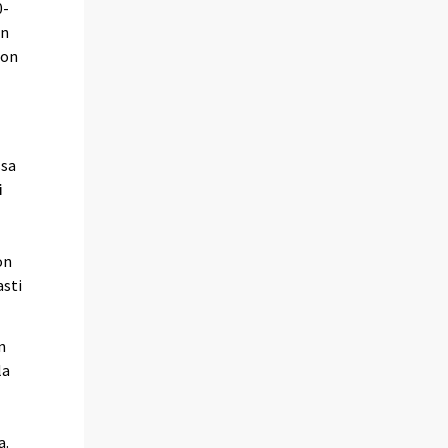
0-
on
 on
ssa
i
on
asti
n
la
a.