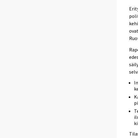
Erit
poli
kehi
ovat
Ruot
Rapo
edes
säil
selv
I
k
K
p
T
i
ki
Til