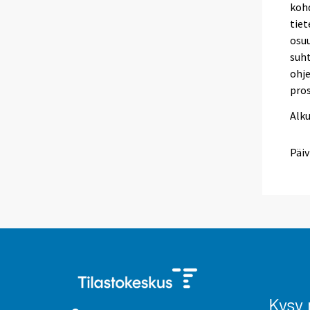
kohd
tiet
osuu
suht
ohje
pro
Alk
Päiv
Kysy 