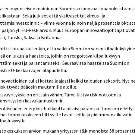
yisen myönteisen maininnan Suomi saa innovaatiopanoksistaan ja
tiikastaan. Sekä julkiset että yksityiset tutkimus- ja
ttämisinvestoinnit – viime vuonna jo noin neljä prosenttia bkt:st
 paljon yli EU-keskiarvon. Muut Euroopan innovaatiojohtajat ova
si, Tanska, Saksa ja Britannia.
rtti toteaa kuitenkin, että vaikka Suomi on varsin kilpailukykyine
sä on lukuisia haasteita, joihin on reagoitava kilpailukyvyn
yttämiseksi ja parantamiseksi. Seuraavissa haasteissa Suomi on
ästi EU-keskiarvojen alapuolella:
nnovaatioiden tulisi kattaa laajasti kaikki talouden sektorit. Nyt n
eskittyvät pääosin muutamille aloille.
asvuyrityksiä on erittäin vähän. Tämä liittyy riskinottoon ja
ienyritysten kasvukannustimiin.
eollisuuden energiatehokkuutta pitäisi parantaa. Tämä on edellyt
lmastonmuutokseen liittyville tavoitteille ja pidemmän aikavälin
lpailukyvylle.
astokeskuksen arvion mukaan yritysten t&k-menoista 58 prosentt