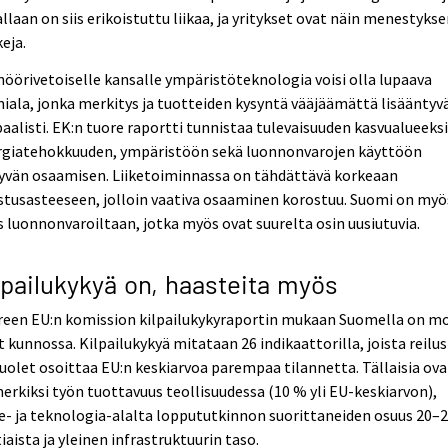
llaan on siis erikoistuttu liikaa, ja yritykset ovat näin menestyks
eja.
nöörivetoiselle kansalle ympäristöteknologia voisi olla lupaava
iala, jonka merkitys ja tuotteiden kysyntä vääjäämättä lisääntyv
aalisti. EK:n tuore raportti tunnistaa tulevaisuuden kasvualueeks
rgiatehokkuuden, ympäristöön sekä luonnonvarojen käyttöön
tyvän osaamisen. Liiketoiminnassa on tähdättävä korkeaan
stusasteeseen, jolloin vaativa osaaminen korostuu. Suomi on myö
s luonnonvaroiltaan, jotka myös ovat suurelta osin uusiutuvia.
lpailukykyä on, haasteita myös
reen EU:n komission kilpailukykyraportin mukaan Suomella on m
t kunnossa. Kilpailukykyä mitataan 26 indikaattorilla, joista reilus
puolet osoittaa EU:n keskiarvoa parempaa tilannetta. Tällaisia ova
erkiksi työn tuottavuus teollisuudessa (10 % yli EU-keskiarvon),
e- ja teknologia-alalta loppututkinnon suorittaneiden osuus 20–
iaista ja yleinen infrastruktuurin taso.