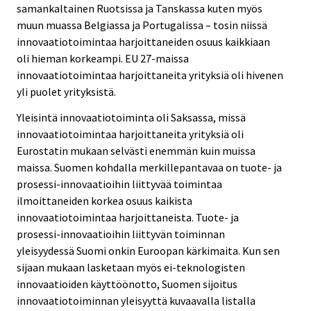
samankaltainen Ruotsissa ja Tanskassa kuten myös
muun muassa Belgiassa ja Portugalissa – tosin niissä
innovaatiotoimintaa harjoittaneiden osuus kaikkiaan
oli hieman korkeampi. EU 27-maissa
innovaatiotoimintaa harjoittaneita yrityksiä oli hivenen
yli puolet yrityksistä.
Yleisintä innovaatiotoiminta oli Saksassa, missä
innovaatiotoimintaa harjoittaneita yrityksiä oli
Eurostatin mukaan selvästi enemmän kuin muissa
maissa. Suomen kohdalla merkillepantavaa on tuote- ja
prosessi-innovaatioihin liittyvää toimintaa
ilmoittaneiden korkea osuus kaikista
innovaatiotoimintaa harjoittaneista. Tuote- ja
prosessi-innovaatioihin liittyvän toiminnan
yleisyydessä Suomi onkin Euroopan kärkimaita. Kun sen
sijaan mukaan lasketaan myös ei-teknologisten
innovaatioiden käyttöönotto, Suomen sijoitus
innovaatiotoiminnan yleisyyttä kuvaavalla listalla