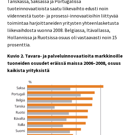
Tanskassa, Saksassa ja Portugalissa
tuoteinnovaatioista saatu liikevaihto edusti noin
viidennestä tuote- ja prosessi-innovaatioihin liittyvää
toimintaa harjoittaneiden yritysten yhteenlasketusta
liikevaihdosta vuonna 2008. Belgiassa, Itävallassa,
Hollannissa ja Ruotsissa osuus oli vastaavasti noin 15
prosenttia.
Kuvio 2. Tavara- ja palveluinnovaatioita markkinoille
tuoneiden osuudet eräissä maissa 2006–2008, osuus
kaikista yrityksistä