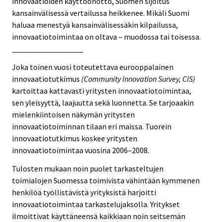
innovaatioiden käyttöönotto, Suomen sijoitus
kansainvälisessä vertailussa heikkenee. Mikäli Suomi
haluaa menestyä kansainvälisessäkin kilpailussa,
innovaatiotoimintaa on oltava – muodossa tai toisessa.
__________________
Joka toinen vuosi toteutettava eurooppalainen
innovaatiotutkimus
(Community Innovation Survey, CIS)
kartoittaa kattavasti yritysten innovaatiotoimintaa,
sen yleisyyttä, laajuutta sekä luonnetta. Se tarjoaakin
mielenkiintoisen näkymän yritysten
innovaatiotoiminnan tilaan eri maissa. Tuorein
innovaatiotutkimus koskee yritysten
innovaatiotoimintaa vuosina 2006–2008.
Tulosten mukaan noin puolet tarkasteltujen
toimialojen Suomessa toimivista vähintään kymmenen
henkilöä työllistävistä yrityksistä harjoitti
innovaatiotoimintaa tarkastelujaksolla. Yritykset
ilmoittivat käyttäneensä kaikkiaan noin seitsemän