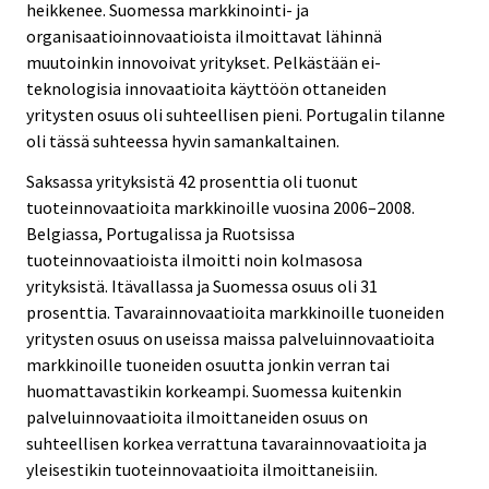
heikkenee. Suomessa markkinointi- ja
organisaatioinnovaatioista ilmoittavat lähinnä
muutoinkin innovoivat yritykset. Pelkästään ei-
teknologisia innovaatioita käyttöön ottaneiden
yritysten osuus oli suhteellisen pieni. Portugalin tilanne
oli tässä suhteessa hyvin samankaltainen.
Saksassa yrityksistä 42 prosenttia oli tuonut
tuoteinnovaatioita markkinoille vuosina 2006–2008.
Belgiassa, Portugalissa ja Ruotsissa
tuoteinnovaatioista ilmoitti noin kolmasosa
yrityksistä. Itävallassa ja Suomessa osuus oli 31
prosenttia. Tavarainnovaatioita markkinoille tuoneiden
yritysten osuus on useissa maissa palveluinnovaatioita
markkinoille tuoneiden osuutta jonkin verran tai
huomattavastikin korkeampi. Suomessa kuitenkin
palveluinnovaatioita ilmoittaneiden osuus on
suhteellisen korkea verrattuna tavarainnovaatioita ja
yleisestikin tuoteinnovaatioita ilmoittaneisiin.