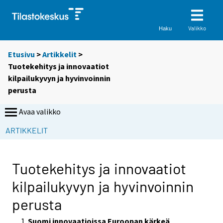
Valikko
Haku
Etusivu
>
Artikkelit
>
Tuotekehitys ja innovaatiot
kilpailukyvyn ja hyvinvoinnin
perusta
Avaa valikko
S
ARTIKKELIT
i
i
r
Tuotekehitys ja innovaatiot
r
kilpailukyvyn ja hyvinvoinnin
y
t
perusta
t
o
Suomi innovaatioissa Euroopan kärkeä