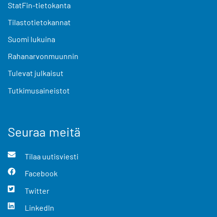
StatFin-tietokanta
Tilastotietokannat
Suomi lukuina
Rahanarvonmuunnin
Tulevat julkaisut
Tutkimusaineistot
Seuraa meitä
Tilaa uutisviesti
Facebook
Twitter
LinkedIn