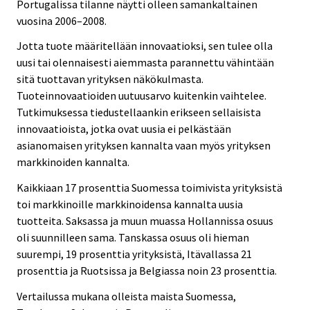
Portugalissa tilanne näytti olleen samankaltainen
vuosina 2006–2008.
Jotta tuote määritellään innovaatioksi, sen tulee olla
uusi tai olennaisesti aiemmasta parannettu vähintään
sitä tuottavan yrityksen näkökulmasta.
Tuoteinnovaatioiden uutuusarvo kuitenkin vaihtelee.
Tutkimuksessa tiedustellaankin erikseen sellaisista
innovaatioista, jotka ovat uusia ei pelkästään
asianomaisen yrityksen kannalta vaan myös yrityksen
markkinoiden kannalta.
Kaikkiaan 17 prosenttia Suomessa toimivista yrityksistä
toi markkinoille markkinoidensa kannalta uusia
tuotteita. Saksassa ja muun muassa Hollannissa osuus
oli suunnilleen sama. Tanskassa osuus oli hieman
suurempi, 19 prosenttia yrityksistä, Itävallassa 21
prosenttia ja Ruotsissa ja Belgiassa noin 23 prosenttia.
Vertailussa mukana olleista maista Suomessa,