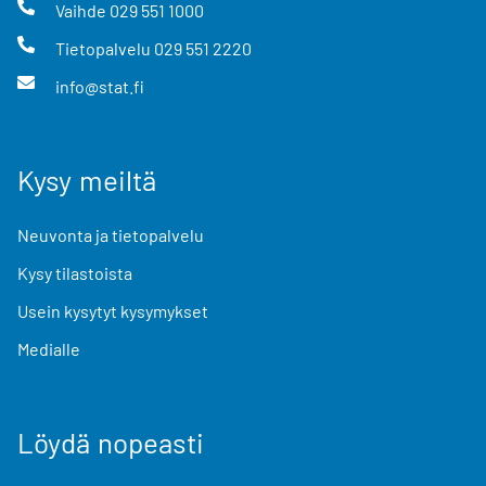
Vaihde
029 551 1000
Tietopalvelu
029 551 2220
info@stat.fi
Kysy meiltä
Neuvonta ja tietopalvelu
Kysy tilastoista
Usein kysytyt kysymykset
Medialle
Löydä nopeasti