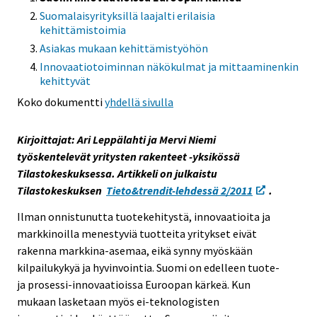
i
Suomalaisyrityksillä laajalti erilaisia
kehittämistoimia
s
e
Asiakas mukaan kehittämistyöhön
e
Innovaatiotoiminnan näkökulmat ja mittaaminenkin
kehittyvät
n
p
Koko dokumentti
yhdellä sivulla
a
l
Kirjoittajat: Ari Leppälahti ja Mervi Niemi
v
työskentelevät yritysten rakenteet -yksikössä
e
Tilastokeskuksessa. Artikkeli on julkaistu
l
Tilastokeskuksen
Tieto&trendit-lehdessä 2/2011
.
u
Ilman onnistunutta tuotekehitystä, innovaatioita ja
u
markkinoilla menestyviä tuotteita yritykset eivät
n
rakenna markkina-asemaa, eikä synny myöskään
.
kilpailukykyä ja hyvinvointia. Suomi on edelleen tuote-
ja prosessi-innovaatioissa Euroopan kärkeä. Kun
mukaan lasketaan myös ei-teknologisten