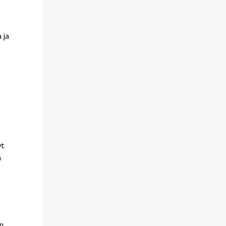
 ja
yt
a
n.