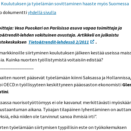
Koulutuksen ja työelämän sovittaminen haaste myös Suomessa
o dokumentti
yhdellä sivulla
oittaja: Vesa Puoskari on Pariisissa asuva vapaa toimittaja ja
o&trendit-lehden vakituinen avustaja. Artikkeli on julkaistu
astokeskuksen
Tieto&trendit-lehdessä 2/2011
.
arkkinoille siirtyminen koulutuksen jälkeen kestää useissa mais
ia. Kuinka nuorten työllistymistä voitaisiin edistää?
_______________
aiten nuoret pääsevät työelämään kiinni Saksassa ja Hollannissa
oi OECD:n työllisyyteen keskittyneen pääosaston ekonomisti
Gle
tini
.
ksassa nuorisotyöttömyys ei ole kasvanut merkittävästi myöskää
oustaantuman aikana. Työajan tilapäinen lyhentäminen on auttan
yksiä, eikä niiden ole tarvinnut sanoa ihmisiä irti".
ten työelämään siirtymisen tyypillisin este on työkokemuksen