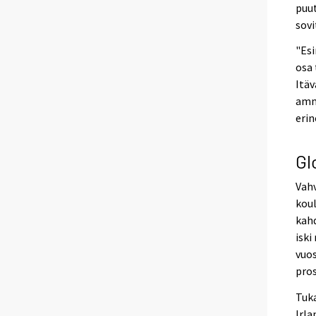
puut
sovi
"Esi
osa 
Itäv
amma
erin
Gl
Vahv
koul
kahd
iski
vuos
pros
Tuka
Irla