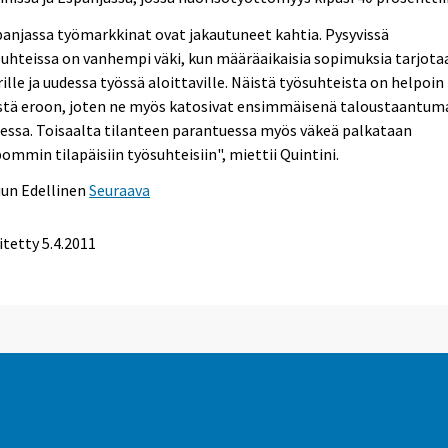
anjassa työmarkkinat ovat jakautuneet kahtia. Pysyvissä
uhteissa on vanhempi väki, kun määräaikaisia sopimuksia tarjota
ille ja uudessa työssä aloittaville. Näistä työsuhteista on helpoin
stä eroon, joten ne myös katosivat ensimmäisenä taloustaantum
essa. Toisaalta tilanteen parantuessa myös väkeä palkataan
ommin tilapäisiin työsuhteisiin", miettii Quintini.
uun
Edellinen
Seuraava
itetty 5.4.2011