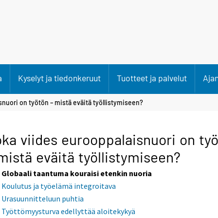
a
Kyselyt ja tiedonkeruut
Tuotteet ja palvelut
Aja
nuori on työtön – mistä eväitä työllistymiseen?
ka viides eurooppalaisnuori on ty
mistä eväitä työllistymiseen?
Globaali taantuma kouraisi etenkin nuoria
Koulutus ja työelämä integroitava
Urasuunnitteluun puhtia
Työttömyysturva edellyttää aloitekykyä