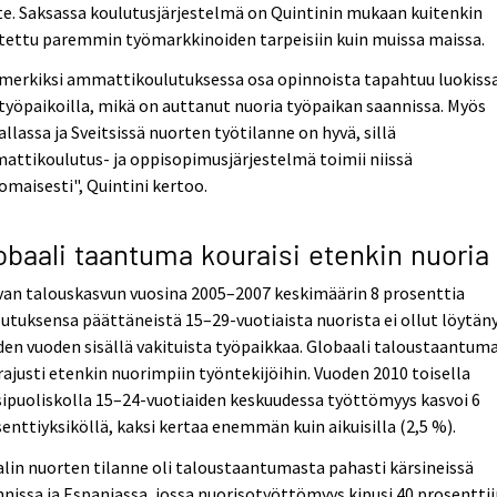
e. Saksassa koulutusjärjestelmä on Quintinin mukaan kuitenkin
tettu paremmin työmarkkinoiden tarpeisiin kuin muissa maissa.
merkiksi ammattikoulutuksessa osa opinnoista tapahtuu luokissa
työpaikoilla, mikä on auttanut nuoria työpaikan saannissa. Myös
allassa ja Sveitsissä nuorten työtilanne on hyvä, sillä
ttikoulutus- ja oppisopimusjärjestelmä toimii niissä
omaisesti", Quintini kertoo.
obaali taantuma kouraisi etenkin nuoria
an talouskasvun vuosina 2005–2007 keskimäärin 8 prosenttia
utuksensa päättäneistä 15–29-vuotiaista nuorista ei ollut löytän
en vuoden sisällä vakituista työpaikkaa. Globaali taloustaantum
 rajusti etenkin nuorimpiin työntekijöihin. Vuoden 2010 toisella
ipuoliskolla 15–24-vuotiaiden keskuudessa työttömyys kasvoi 6
enttiyksiköllä, kaksi kertaa enemmän kuin aikuisilla (2,5 %).
lin nuorten tilanne oli taloustaantumasta pahasti kärsineissä
nnissa ja Espanjassa, jossa nuorisotyöttömyys kipusi 40 prosenttii