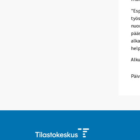
"Esp
työs
nuor
pää
alka
help
Alk
Päiv