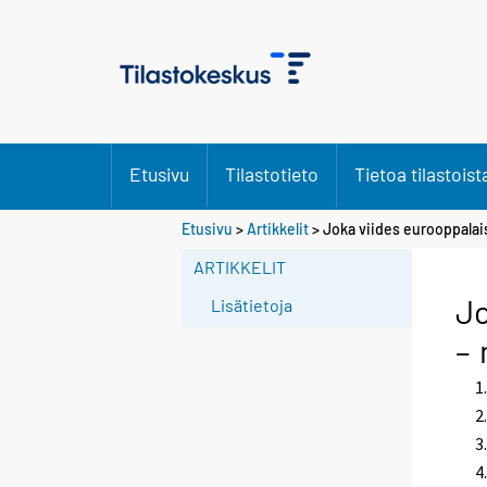
Etusivu
Tilastotieto
Tietoa tilastoist
S
Etusivu
>
Artikkelit
> Joka viides eurooppalais
i
ARTIKKELIT
i
r
Jo
Lisätietoja
r
– 
y
t
t
o
i
s