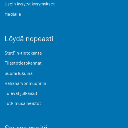
Usein kysytyt kysymykset
Medialle
Löydä nopeasti
StatFin-tietokanta
Tilastotietokannat
Suomi lukuina
Rahanarvonmuunnin
Tulevat julkaisut
Tutkimusaineistot
Seuraa meitä