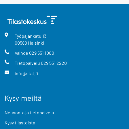
Työpajankatu
13
00580
Helsinki
Vaihde
029 551 1000
Tietopalvelu
029 551 2220
info@stat.fi
Kysy meiltä
Neuvonta ja tietopalvelu
Kysy tilastoista