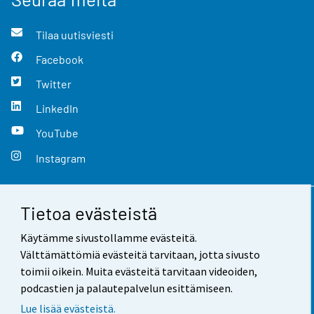
Tilaa uutisviesti
Facebook
Twitter
LinkedIn
YouTube
Instagram
Tietoa evästeistä
Yhteystiedot
Käytämme sivustollamme evästeitä.
Palaute
Välttämättömiä evästeitä tarvitaan, jotta sivusto
toimii oikein. Muita evästeitä tarvitaan videoiden,
Käyttöehdot
podcastien ja palautepalvelun esittämiseen.
Tietosuoja
Lue lisää evästeistä.