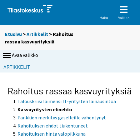
Valikko
Haku
Etusivu
>
Artikkelit
> Rahoitus
rassaa kasvuyrityksiä
Avaa valikko
ARTIKKELIT
Rahoitus rassaa kasvuyrityksiä
Talouskriisi laimensi IT-yritysten lainausintoa
Kasvuyritysten elinehto
Pankkien merkitys gaselleille vähentynyt
Rahoituksen ehdot tiukentuneet
Rahoituksen hinta valopilkkuna