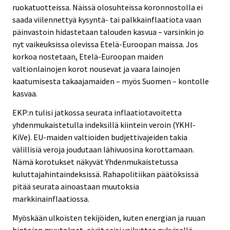
ruokatuotteissa. Näissä olosuhteissa koronnostolla ei
saada viilennettyä kysyntä- tai palkkainflaatiota vaan
päinvastoin hidastetaan talouden kasvua – varsinkin jo
nyt vaikeuksissa olevissa Etelä-Euroopan maissa. Jos
korkoa nostetaan, Etelä-Euroopan maiden
valtionlainojen korot nousevat ja vaara lainojen
kaatumisesta takaajamaiden – myös Suomen – kontolle
kasvaa.
EKP:n tulisi jatkossa seurata inflaatiotavoitetta
yhdenmukaistetulla indeksillä kiintein veroin (YKHI-
KiVe). EU-maiden valtioiden budjettivajeiden takia
välillisiä veroja joudutaan lähivuosina korottamaan.
Nämä korotukset näkyvät Yhdenmukaistetussa
kuluttajahintaindeksissä. Rahapolitiikan päätöksissä
pitää seurata ainoastaan muutoksia
markkinainflaatiossa.
Myöskään ulkoisten tekijöiden, kuten energian ja ruuan
hintojen muutokset, eivät saisi vaikuttaa nykyisellä