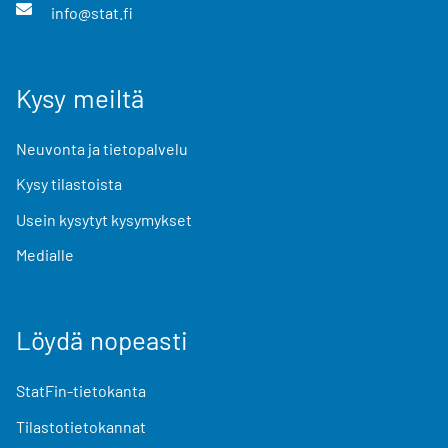
info@stat.fi
Kysy meiltä
Neuvonta ja tietopalvelu
Kysy tilastoista
Usein kysytyt kysymykset
Medialle
Löydä nopeasti
StatFin-tietokanta
Tilastotietokannat