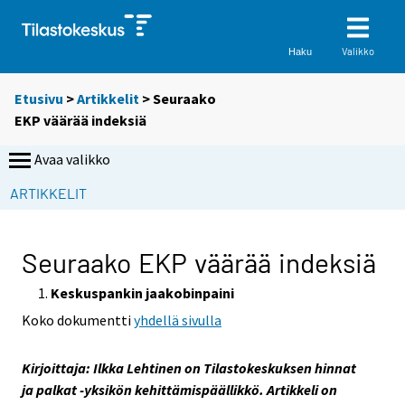
Valikko
Haku
Etusivu
>
Artikkelit
> Seuraako
EKP väärää indeksiä
Avaa valikko
S
ARTIKKELIT
i
i
r
Seuraako EKP väärää indeksiä
r
y
Keskuspankin jaakobinpaini
t
Koko dokumentti
yhdellä sivulla
t
o
Kirjoittaja: Ilkka Lehtinen on Tilastokeskuksen hinnat
i
ja palkat -yksikön kehittämispäällikkö. Artikkeli on
s