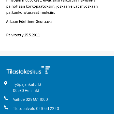
painollaan korkopäätöksiin, joskaan eivät myöskään
palkankorotusvaatimuksiin.
Alkuun
Edellinen
Seuraava
Päivitetty 25.5.2011
Työpajankatu
13
00580
Helsinki
Vaihde
029 551 1000
Tietopalvelu
029 551 2220