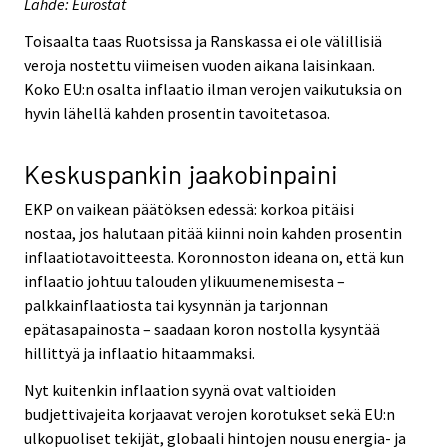
Lähde: Eurostat
Toisaalta taas Ruotsissa ja Ranskassa ei ole välillisiä
veroja nostettu viimeisen vuoden aikana laisinkaan.
Koko EU:n osalta inflaatio ilman verojen vaikutuksia on
hyvin lähellä kahden prosentin tavoitetasoa.
Keskuspankin jaakobinpaini
EKP on vaikean päätöksen edessä: korkoa pitäisi
nostaa, jos halutaan pitää kiinni noin kahden prosentin
inflaatiotavoitteesta. Koronnoston ideana on, että kun
inflaatio johtuu talouden ylikuumenemisesta –
palkkainflaati­osta tai kysynnän ja tarjonnan
epätasapai­nosta – saadaan koron nostolla kysyntää
hillittyä ja inflaatio hitaammaksi.
Nyt kuitenkin inflaation syynä ovat valtioiden
budjettivajeita korjaavat verojen korotukset sekä EU:n
ulkopuoliset tekijät, globaali hintojen nousu energia- ja