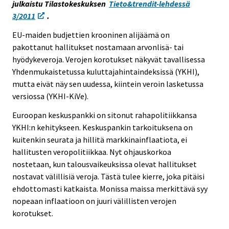
julkaistu Tilastokeskuksen
Tieto&trendit-lehdessä
e
3/2011
.
e
n
EU-maiden budjettien krooninen alijäämä on
p
pakottanut hallitukset nostamaan arvonlisä- tai
a
hyödykeveroja. Verojen korotukset näkyvät tavallisessa
l
Yhdenmukaistetussa kuluttajahintaindeksissä (YKHI),
v
mutta eivät näy sen uudessa, kiintein veroin lasketussa
e
versiossa (YKHI-KiVe).
l
Euroopan keskuspankki on sitonut rahapolitiikkansa
u
YKHI:n kehitykseen. Keskuspankin tarkoituksena on
u
kuitenkin seurata ja hillitä markkinainflaatiota, ei
n
hallitusten veropolitiikkaa. Nyt ohjauskorkoa
.
nostetaan, kun talousvaikeuksissa olevat hallitukset
nostavat välillisiä veroja. Tästä tulee kierre, joka pitäisi
ehdottomasti katkaista. Monissa maissa merkittävä syy
nopeaan inflaatioon on juuri välillisten verojen
korotukset.