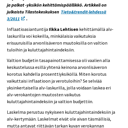
ja palkat -yksikön kehittämispäällikkö. Artikkeli on
s
s
julkaistu Tilastokeskuksen
Tieto&trendit-lehdessä
e
e
3/2011
.
e
e
n
n
Inflaatioasiantuntija
Ilkka Lehtisen
kehittämällä alv-
p
p
laskurilla voi kokeilla, minkälaisia vaikutuksia
a
a
erisuuruisilla arvonlisäveron muutoksilla on valtion
l
l
tuloihin ja kuluttajahintaindeksiin.
v
v
Valtion budjetin tasapainottamisessa oli vaalien alla
e
e
keskustelussa esillä yhtenä keinona arvonlisäveron
l
l
korotus kahdella prosenttiyksiköllä. Miten korotus
u
u
vaikuttaisi inflaatioon ja verotuloihin? Se selviää
u
u
yksinkertaisella alv-laskurilla, jolla voidaan laskea eri
n
n
alv-verokantojen muutosten vaikutus
.
.
kuluttajahintaindeksiin ja valtion budjettiin.
Laskelma perustuu nykyiseen kuluttajahintaindeksiin ja
alv-kertymään. Laskelmat eivät ole aivan täsmällisiä,
mutta antavat riittävän tarkan kuvan verokannan