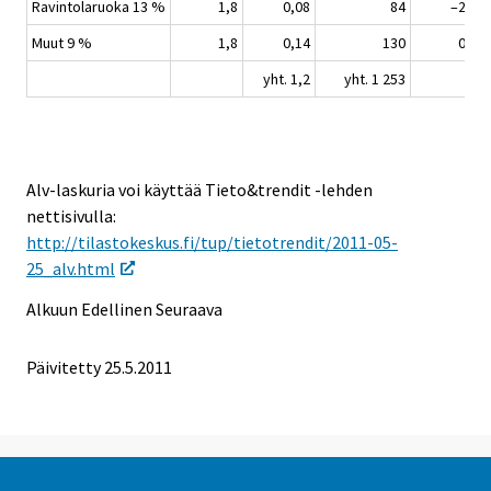
Ravintolaruoka 13 %
1,8
0,08
84
–2,7
Muut 9 %
1,8
0,14
130
0,9
yht. 1,2
yht. 1 253
Alv-laskuria voi käyttää Tieto&trendit -lehden
nettisivulla:
http://tilastokeskus.fi/tup/tietotrendit/2011-05-
25_alv.html
Alkuun
Edellinen
Seuraava
Päivitetty 25.5.2011