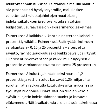
muutoksen vaikutuksista. Laittamalla malliin halutut
alv-prosentit eri hyödykeryhmille, malli laskee
välittömästi kuluttajahintojen muutoksen,
indeksivaikutuksen ja eurovaikutuksen valtion
budjettiin. Seuraavassa on kaksi erimerkkilaskelmaa:
Esimerkissä A kaikkia alv-kantoja nostetaan kahdella
prosenttiyksiköllä. Esimerkissä B siirrytään kolmeen
verokantaan – 0, 10 ja 25 prosenttia – siten, että
ravinto, ravintolaruokailu sekä kaikki palvelut siirtyvät
10 prosentin verokantaan ja kaikki muut nykyisen 23
prosentin verokannan tavarat nousevat 25 prosenttiin.
Esimerkissä A kuluttajahintaindeksi nousee 1,2
prosenttia ja valtion tulot kasvavat 1,25 miljardilla
eurolla. Tällä ratkaisulla kulutuskysyntä heikkenee ja
työllisyys huononee. Lisäksi valtion tulojen kasvua
syövät budjetin indeksisidonnaisuudet ja kasvavat
eläkemenot. Näitä vaikutuksia ei ole näissä laskelmissa