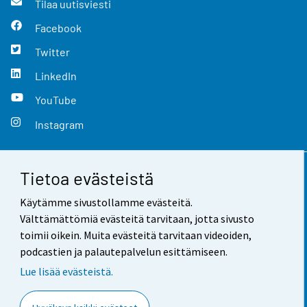
Tilaa uutisviesti
Facebook
Twitter
LinkedIn
YouTube
Instagram
Tietoa evästeistä
Yhteystiedot
Käytämme sivustollamme evästeitä.
Palaute
Välttämättömiä evästeitä tarvitaan, jotta sivusto
toimii oikein. Muita evästeitä tarvitaan videoiden,
Käyttöehdot
podcastien ja palautepalvelun esittämiseen.
Tietosuoja
Lue lisää evästeistä.
Saavutettavuus