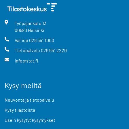
Työpajankatu
13
00580
Helsinki
Vaihde
029 551 1000
Tietopalvelu
029 551 2220
info@stat.fi
Kysy meiltä
Neuvonta ja tietopalvelu
Kysy tilastoista
Usein kysytyt kysymykset