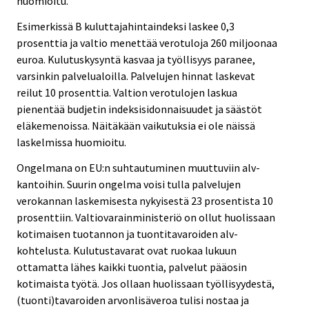
huomioitu.
Esimerkissä B kuluttajahintaindeksi laskee 0,3
prosenttia ja valtio menettää verotuloja 260 miljoonaa
euroa. Kulutuskysyntä kasvaa ja työllisyys paranee,
varsinkin palvelualoilla. Palvelujen hinnat laskevat
reilut 10 prosenttia. Valtion verotulojen laskua
pienentää budjetin indeksisidonnaisuudet ja säästöt
eläkemenoissa. Näitäkään vaikutuksia ei ole näissä
laskelmissa huomioitu.
Ongelmana on EU:n suhtautuminen muuttuviin alv-
kantoihin. Suurin ongelma voisi tulla palvelujen
verokannan laskemisesta nykyisestä 23 prosentista 10
prosenttiin. Valtiovarainministeriö on ollut huolissaan
kotimaisen tuotannon ja tuontitavaroiden alv-
kohtelusta. Kulutustavarat ovat ruokaa lukuun
ottamatta lähes kaikki tuontia, palvelut pääosin
kotimaista työtä. Jos ollaan huolissaan työllisyydestä,
(tuonti)tavaroiden arvonlisäveroa tulisi nostaa ja