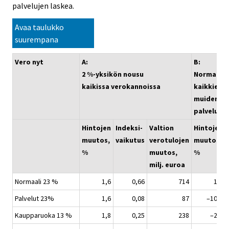
palvelujen laskea.
Avaa taulukko
suurempana
Vero nyt
A:
B:
2 %-yksikön nousu
Normaali n
kaikissa verokannoissa
kaikkien
muiden ta
palveluide
Hintojen
Indeksi-
Valtion
Hintojen
muutos,
vaikutus
verotulojen
muutos,
%
muutos,
%
milj. euroa
Normaali 23 %
1,6
0,66
714
1,6
Palvelut 23%
1,6
0,08
87
–10,6
Kaupparuoka 13 %
1,8
0,25
238
–2,7