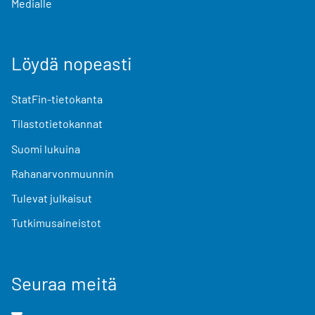
Medialle
Löydä nopeasti
StatFin-tietokanta
Tilastotietokannat
Suomi lukuina
Rahanarvonmuunnin
Tulevat julkaisut
Tutkimusaineistot
Seuraa meitä