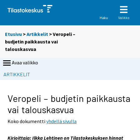
Valikko
Haku
Etusivu
>
Artikkelit
> Veropeli –
budjetin paikkausta vai
talouskasvua
Avaa valikko
S
S
ARTIKKELIT
i
i
i
i
r
r
Veropeli – budjetin paikkausta
r
r
vai talouskasvua
y
y
t
t
Koko dokumentti
yhdellä sivulla
t
t
o
o
Kirjoittaja: Ilkka Lehtinen on Tilastokeskuksen hinnat
i
i