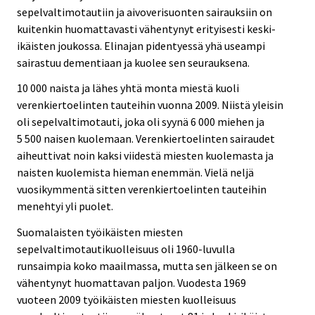
sepelvaltimotautiin ja aivoverisuonten sairauksiin on
kuitenkin huomattavasti vähentynyt erityisesti keski-
ikäisten joukossa. Elinajan pidentyessä yhä useampi
sairastuu dementiaan ja kuolee sen seurauksena.
10
000 naista ja lähes yhtä monta miestä kuoli
verenkiertoelinten tauteihin vuonna 2009. Niistä yleisin
oli sepelvaltimotauti, joka oli syynä 6
000 miehen ja
5
500 naisen kuolemaan. Verenkiertoelinten sairaudet
aiheuttivat noin kaksi viidestä miesten kuolemasta ja
naisten kuolemista hieman enemmän. Vielä neljä
vuosikymmentä sitten verenkiertoelinten tauteihin
menehtyi yli puolet.
Suomalaisten työikäisten miesten
sepelvaltimotautikuolleisuus oli 1960-luvulla
runsaimpia koko maailmassa, mutta sen jälkeen se on
vähentynyt huomattavan paljon. Vuodesta 1969
vuoteen 2009 työikäisten miesten kuolleisuus