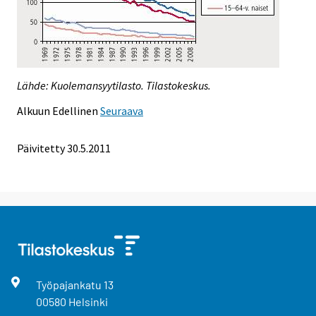
Lähde: Kuolemansyytilasto. Tilastokeskus.
Alkuun
Edellinen
Seuraava
Päivitetty 30.5.2011
Työpajankatu
13
00580
Helsinki