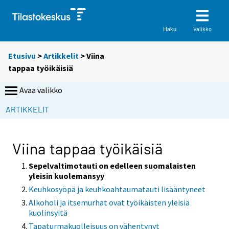
Valikko
Haku
Etusivu
>
Artikkelit
> Viina
tappaa työikäisiä
Avaa valikko
ARTIKKELIT
Viina tappaa työikäisiä
Sepelvaltimotauti on edelleen suomalaisten
yleisin kuolemansyy
Keuhkosyöpä ja keuhkoahtaumatauti lisääntyneet
Alkoholi ja itsemurhat ovat työikäisten yleisiä
kuolinsyitä
Tapaturmakuolleisuus on vähentynyt