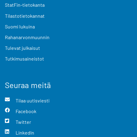
StatFin-tietokanta
Tilastotietokannat
Suomi lukuina
Rahanarvonmuunnin
Tulevat julkaisut
Tutkimusaineistot
Seuraa meitä
Tilaa uutisviesti
Facebook
Twitter
LinkedIn