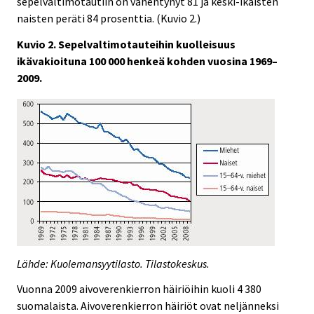
sepelvaltimotautiin on vähentynyt 81 ja keski-ikäisten
naisten peräti 84 prosenttia. (Kuvio 2.)
Kuvio 2. Sepelvaltimotauteihin kuolleisuus
ikävakioituna 100 000 henkeä kohden vuosina 1969–
2009.
Lähde: Kuolemansyytilasto. Tilastokeskus.
Vuonna 2009 aivoverenkierron häiriöihin kuoli 4
380
suomalaista. Aivoverenkierron häiriöt ovat neljänneksi