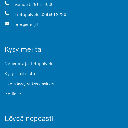
Vaihde
029 551 1000
Tietopalvelu
029 551 2220
info@stat.fi
Kysy meiltä
Neuvonta ja tietopalvelu
Kysy tilastoista
Usein kysytyt kysymykset
Medialle
Löydä nopeasti