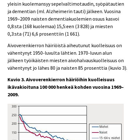
yleisin kuolemansyy sepelvaltimotaudin, syöpätautien
ja dementian (ml. Alzheimerin tauti) jälkeen. Vuosina
1969–2009 naisten dementiakuolemien osuus kasvoi
0,8:sta (168 kuolemaa) 15,5:een (3
828) ja miesten
0,3:sta (71) 6,6 prosenttiin (1
661).
Aivoverenkierron häiriöistä aiheutunut kuolleisuus on
vähentynyt 1950-luvulta lähtien. 1970-luvun alun
jälkeen työikäisten miesten aivohalvauskuolleisuus on
vähentynyt jo lähes 80 ja naisten 85 prosenttia (kuvio 3).
Kuvio 3. Aivoverenkierron häiriöihin kuolleisuus
ikävakioituna 100 000 henkeä kohden vuosina 1969–
2009.