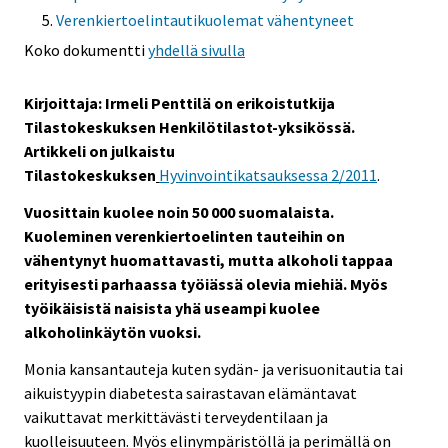
Verenkiertoelintautikuolemat vähentyneet
Koko dokumentti
yhdellä sivulla
Kirjoittaja: Irmeli Penttilä on erikoistutkija
Tilastokeskuksen Henkilötilastot-yksikössä.
Artikkeli on julkaistu
Tilastokeskuksen
Hyvinvointikatsauksessa 2/2011
.
Vuosittain kuolee noin 50 000 suomalaista.
Kuoleminen verenkiertoelinten tauteihin on
vähentynyt huomattavasti, mutta alkoholi tappaa
erityisesti parhaassa työiässä olevia miehiä. Myös
työikäisistä naisista yhä useampi kuolee
alkoholinkäytön vuoksi.
Monia kansantauteja kuten sydän- ja verisuonitautia tai
aikuistyypin diabetesta sairastavan elämäntavat
vaikuttavat merkittävästi terveydentilaan ja
kuolleisuuteen. Myös elinympäristöllä ja perimällä on