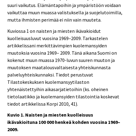
suuri vaikutus. Elämäntapoihin ja ympäristöön voidaan
vaikuttaa muun muassa valistuksella ja suojelutoimilla,
mutta ihmisten perimää ei niin vain muuteta.
Kuviossa 1 on naisten ja miesten ikävakioidut
kuolleisuusluvut vuosina 1969–2009. Tarkastelen
artikkelissani merkittävimpien kuolemansyiden
muutoksia vuosina 1969– 2009. Tänä aikana Suomi on
kokenut muun muassa 1970-luvun suuren muuton ja
muutoksen maatalousvaltaisesta yhteiskunnasta
palveluyhteiskunnaksi. Tiedot perustuvat
Tilastokeskuksen kuolemansyytilaston
yhtenäistettyihin aikasarjatietoihin (ks. oheinen
tietolaatikko ja kuolemansyiden tilastointia koskevat
tiedot artikkelissa Korpi 2010, 41).
Kuvio 1. Naisten ja miesten kuolleisuus
ikävakioituna 100 000 henkeä kohden vuosina 1969–
2009.