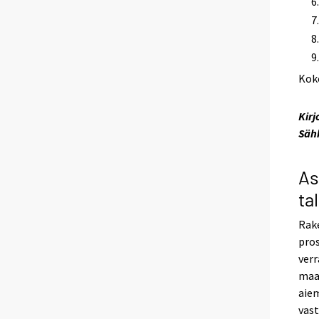
Kok
Kirj
Säh
As
ta
Rake
pro
verr
maal
aie
vast