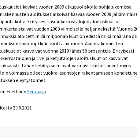
tuskuutiot kävivät vuoden 2009 alkupuoliskolla pohjalukemissa.
nrakennusten aloitukset alkoivat kasvaa vuoden 2009 jälkimmäise
ipuoliskolla. Erityisesti asuinkerrostalojen aloituskuutiot
inkertaistuivat vuoden 2009 viimeisellä neljänneksellä. Vuonna 
nnuksia aloitettiin 38 miljoonan kuution edestä mikä määränä ol
denneksen suurempi kuin vuotta aiemmin. Asuinrakennusten
tuskuutiot kasvoivat vuonna 2010 lähes 50 prosenttia. Erityisesti
nkerrostalojen ja rivi- ja ketjutalojen aloituskuutiot kasvoivat
makkaasti. Tähän kehitykseen ovat varmasti vaikuttaneet myös
lloin voimassa olleet vuokra-asuntojen rakentamiseen kohdistun
ituksen elvytystoimet.
uun
Edellinen
Seuraava
itetty 23.6.2011