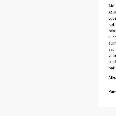
Aloi
Asui
vuos
kolm
rake
vii
aloi
asui
voi
tuo
hall
Alk
Päiv