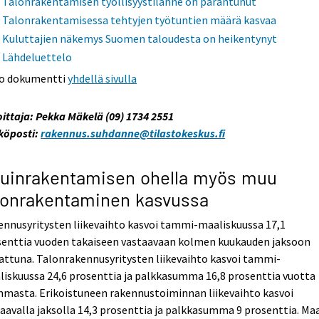
Talonrakentamisen työllisyystilanne on parantunut
Talonrakentamisessa tehtyjen työtuntien määrä kasvaa
Kuluttajien näkemys Suomen taloudesta on heikentynyt
Lähdeluettelo
o dokumentti
yhdellä sivulla
oittaja: Pekka Mäkelä (09) 1734 2551
köposti:
rakennus.suhdanne@tilastokeskus.fi
uinrakentamisen ohella myös muu
lonrakentaminen kasvussa
nnusyritysten liikevaihto kasvoi tammi-maaliskuussa 17,1
senttia vuoden takaiseen vastaavaan kolmen kuukauden jaksoon
attuna. Talonrakennusyritysten liikevaihto kasvoi tammi-
iskuussa 24,6 prosenttia ja palkkasumma 16,8 prosenttia vuotta
mmasta. Erikoistuneen rakennustoiminnan liikevaihto kasvoi
aavalla jaksolla 14,3 prosenttia ja palkkasumma 9 prosenttia. Maa