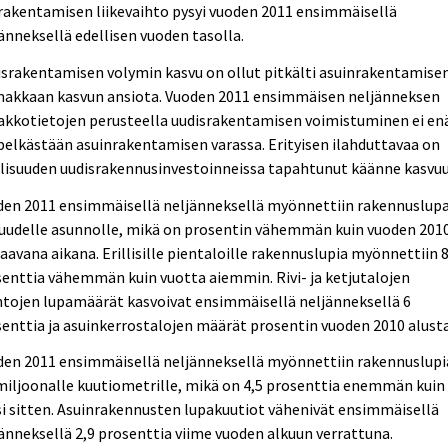
rakentamisen liikevaihto pysyi vuoden 2011 ensimmäisellä
änneksellä edellisen vuoden tasolla.
srakentamisen volymin kasvu on ollut pitkälti asuinrakentamise
makkaan kasvun ansiota. Vuoden 2011 ensimmäisen neljänneksen
akkotietojen perusteella uudisrakentamisen voimistuminen ei en
pelkästään asuinrakentamisen varassa. Erityisen ilahduttavaa on
lisuuden uudisrakennusinvestoinneissa tapahtunut käänne kasvuu
den 2011 ensimmäisellä neljänneksellä myönnettiin rakennuslupa
 uudelle asunnolle, mikä on prosentin vähemmän kuin vuoden 201
aavana aikana. Erillisille pientaloille rakennuslupia myönnettiin 
enttia vähemmän kuin vuotta aiemmin. Rivi- ja ketjutalojen
tojen lupamäärät kasvoivat ensimmäisellä neljänneksellä 6
enttia ja asuinkerrostalojen määrät prosentin vuoden 2010 alusta
den 2011 ensimmäisellä neljänneksellä myönnettiin rakennuslupi
miljoonalle kuutiometrille, mikä on 4,5 prosenttia enemmän kuin
i sitten. Asuinrakennusten lupakuutiot vähenivät ensimmäisellä
änneksellä 2,9 prosenttia viime vuoden alkuun verrattuna.