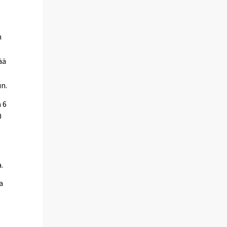
n
ää
n.
 6
0
8
.
a