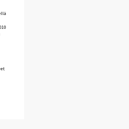
llä
2010
i
eet