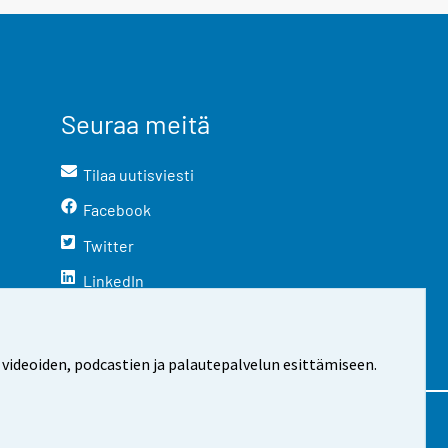
Seuraa meitä
Tilaa uutisviesti
Facebook
Twitter
LinkedIn
YouTube
Instagram
 videoiden, podcastien ja palautepalvelun esittämiseen.
stosta
Evästeasetukset