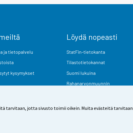
meiltä
Löydä nopeasti
 ja tietopalvelu
StatFin-tietokanta
stoista
Tilastotietokannat
sytyt kysymykset
Suomi lukuina
Rahanarvonmuunnin
Tulevat julkaisut
Tutkimusaineistot
arvitaan, jotta sivusto toimii oikein. Muita evästeitä tarvitaan
Käyttöehdot
Tietosuoja
Saavutettavuus
Tietoa sivu