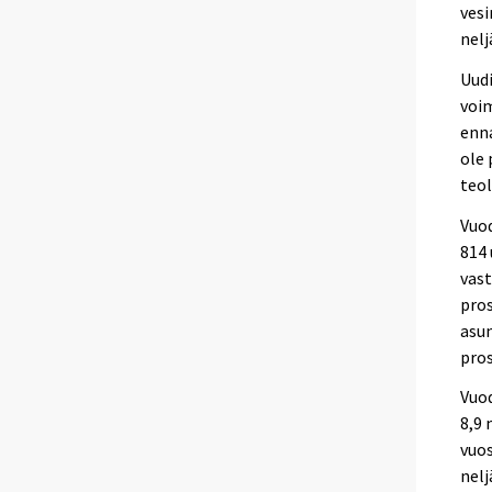
vesi
nelj
Uudi
voi
enn
ole 
teol
Vuo
814
vast
pros
asun
pros
Vuo
8,9 
vuos
nelj