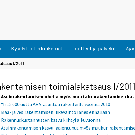
a
Kyselyt ja tiedonkeruut
Tuotteet ja palvelut
Aja
atsaus I/2011
kentamisen toimialakatsaus I/201
Asuinrakentamisen ohella myös muu talonrakentaminen ka
Yli 12 000 uutta ARA-asuntoa rakenteille vuonna 2010
Maa- ja vesirakentamisen liikevaihto lähes ennallaan
Rakennuskustannusten kasvu kiihtyi alkuvuonna
Asuinrakentamisen kasvu laajentunut myös muuhun rakentamis