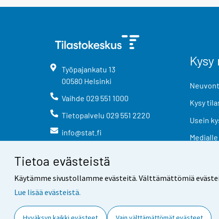
Kysy 
Työpajankatu
13
00580
Helsinki
Neuvonta
Vaihde
029 551 1000
Kysy tila
Tietopalvelu
029 551 2220
Usein ky
info@stat.fi
Medialle
Tietoa evästeistä
Käytämme sivustollamme evästeitä. Välttämättömiä evästeitä t
Lue lisää evästeistä.
Yhteystiedot
Palaute
Hyväksyn kaikki evästeet
Vain välttämättömät evästeet