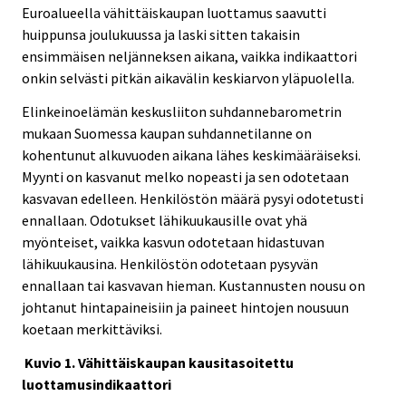
Euroalueella vähittäiskaupan luottamus saavutti
huippunsa joulukuussa ja laski sitten takaisin
ensimmäisen neljänneksen aikana, vaikka indikaattori
onkin selvästi pitkän aikavälin keskiarvon yläpuolella.
Elinkeinoelämän keskusliiton suhdannebarometrin
mukaan Suomessa kaupan suhdannetilanne on
kohentunut alkuvuoden aikana lähes keskimääräiseksi.
Myynti on kasvanut melko nopeasti ja sen odotetaan
kasvavan edelleen. Henkilöstön määrä pysyi odotetusti
ennallaan. Odotukset lähikuukausille ovat yhä
myönteiset, vaikka kasvun odotetaan hidastuvan
lähikuukausina. Henkilöstön odotetaan pysyvän
ennallaan tai kasvavan hieman. Kustannusten nousu on
johtanut hintapaineisiin ja paineet hintojen nousuun
koetaan merkittäviksi.
Kuvio 1. Vähittäiskaupan kausitasoitettu
luottamusindikaattori