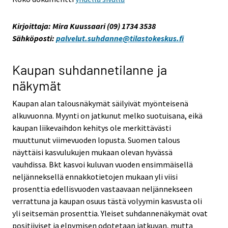
Kirjoittaja: Mira Kuussaari (09) 1734 3538
Sähköposti:
palvelut.suhdanne@tilastokeskus.fi
Kaupan suhdannetilanne ja
näkymät
Kaupan alan talousnäkymät säilyivät myönteisenä
alkuvuonna. Myynti on jatkunut melko suotuisana, eikä
kaupan liikevaihdon kehitys ole merkittävästi
muuttunut viimevuoden lopusta. Suomen talous
näyttäisi kasvulukujen mukaan olevan hyvässä
vauhdissa. Bkt kasvoi kuluvan vuoden ensimmäisellä
neljänneksellä ennakkotietojen mukaan yli viisi
prosenttia edellisvuoden vastaavaan neljännekseen
verrattuna ja kaupan osuus tästä volyymin kasvusta oli
yli seitsemän prosenttia. Yleiset suhdannenäkymät ovat
positiiviset ja elpymisen odotetaan jatkuvan, mutta