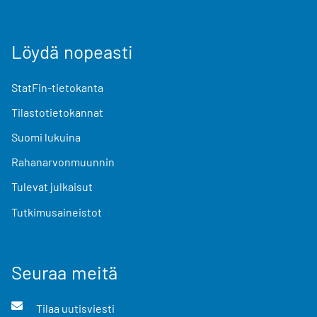
Löydä nopeasti
StatFin-tietokanta
Tilastotietokannat
Suomi lukuina
Rahanarvonmuunnin
Tulevat julkaisut
Tutkimusaineistot
Seuraa meitä
Tilaa uutisviesti