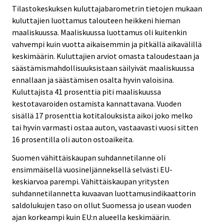
Tilastokeskuksen kuluttajabarometrin tietojen mukaan
kuluttajien luottamus talouteen heikkeni hieman
maaliskuussa. Maaliskuussa luottamus oli kuitenkin
vahvempi kuin vuotta aikaisemmin ja pitkällä aikavälillä
keskimäärin. Kuluttajien arviot omasta taloudestaan ja
säästämismahdollisuuksistaan säilyivät maaliskuussa
ennallaan ja säästämisen osalta hyvin valoisina.
Kuluttajista 41 prosenttia piti maaliskuussa
kestotavaroiden ostamista kannattavana. Vuoden
sisällä 17 prosenttia kotitalouksista aikoi joko melko
tai hyvin varmasti ostaa auton, vastaavasti vuosi sitten
16 prosentilla oli auton ostoaikeita.
Suomen vähittäiskaupan suhdannetilanne oli
ensimmäisellä vuosineljänneksellä selvästi EU-
keskiarvoa parempi. Vähittäiskaupan yritysten
suhdannetilannetta kuvaavan luottamusindikaattorin
saldolukujen taso on ollut Suomessa jo usean vuoden
ajan korkeampi kuin EU:n alueella keskimäärin.