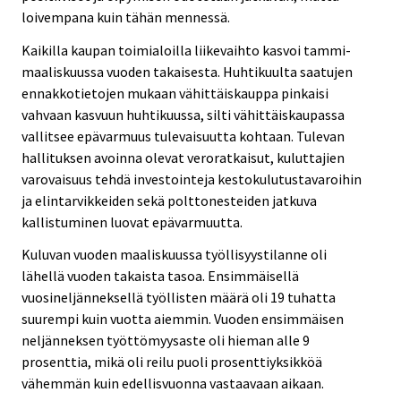
loivempana kuin tähän mennessä.
Kaikilla kaupan toimialoilla liikevaihto kasvoi tammi-
maaliskuussa vuoden takaisesta. Huhtikuulta saatujen
ennakkotietojen mukaan vähittäiskauppa pinkaisi
vahvaan kasvuun huhtikuussa, silti vähittäiskaupassa
vallitsee epävarmuus tulevaisuutta kohtaan. Tulevan
hallituksen avoinna olevat veroratkaisut, kuluttajien
varovaisuus tehdä investointeja kestokulutustavaroihin
ja elintarvikkeiden sekä polttonesteiden jatkuva
kallistuminen luovat epävarmuutta.
Kuluvan vuoden maaliskuussa työllisyystilanne oli
lähellä vuoden takaista tasoa. Ensimmäisellä
vuosineljänneksellä työllisten määrä oli 19 tuhatta
suurempi kuin vuotta aiemmin. Vuoden ensimmäisen
neljänneksen työttömyysaste oli hieman alle 9
prosenttia, mikä oli reilu puoli prosenttiyksikköä
vähemmän kuin edellisvuonna vastaavaan aikaan.