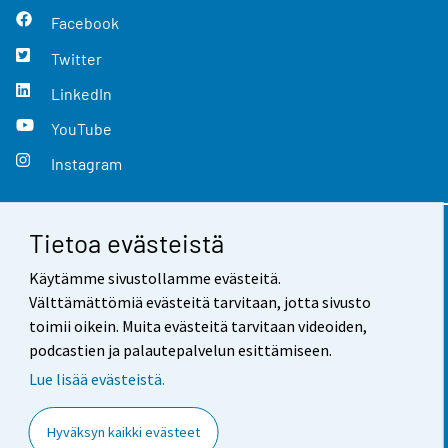
Facebook
Twitter
LinkedIn
YouTube
Instagram
Tietoa evästeistä
Yhteystiedot
Käytämme sivustollamme evästeitä.
Palaute
Välttämättömiä evästeitä tarvitaan, jotta sivusto
toimii oikein. Muita evästeitä tarvitaan videoiden,
Käyttöehdot
podcastien ja palautepalvelun esittämiseen.
Tietosuoja
Lue lisää evästeistä.
Saavutettavuus
Hyväksyn kaikki evästeet