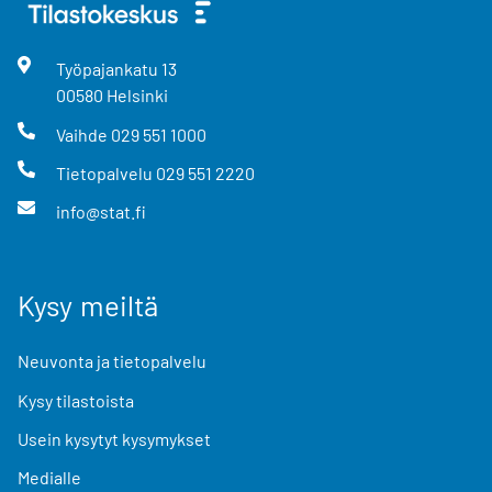
Työpajankatu
13
00580
Helsinki
Vaihde
029 551 1000
Tietopalvelu
029 551 2220
info@stat.fi
Kysy meiltä
Neuvonta ja tietopalvelu
Kysy tilastoista
Usein kysytyt kysymykset
Medialle