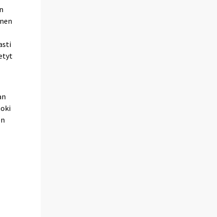
n
inen
asti
etyt
an
toki
en