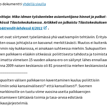
o dokumentti
yhdellä sivulla
oittaja: Mika Idman työskentelee asiantuntijana hinnat ja palkat 
kössä Tilastokeskuksessa. Artikkeli on julkaistu Tilastokeskukse
o&trendit-lehdessä 6/2011
.
et ovat siirtyneet työelämässä yhä vaativampiin tehtäviin. Erityis
ten osuus johtajista on kasvanut merkittävästi. Muutos ei kuiten
mmin näy kukkarossa, ei ainakaan suhteessa miehiin. Sukupuolten
nen palkkaero elääkin sitkeässä: poliittisesta tahdosta ja toimist
imatta viimeisen 15 vuoden aikana ero on säilynyt lähes ennallaa
na 2009 naisen keskiansio oli 81 prosenttia miehen keskiansiosta
_______________
puolten välisen palkkaeron kaventaminen kuuluu poliittisiin
lmiin sekä kansainvälisesti
että kansallisesti
. Suomen
1)
2)
arkkinoille on tuotu viime vuosina useita palkkaerojen
stamiseen tähtääviä toimia ja tasa-arvoa edistäviä
kausjärjestelmiä.