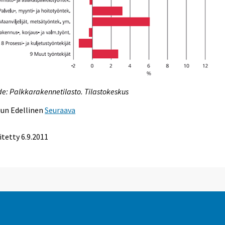
e: Palkkarakennetilasto. Tilastokeskus
uun
Edellinen
Seuraava
itetty 6.9.2011