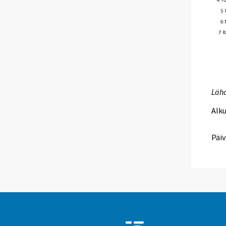
Lähd
Alk
Päiv