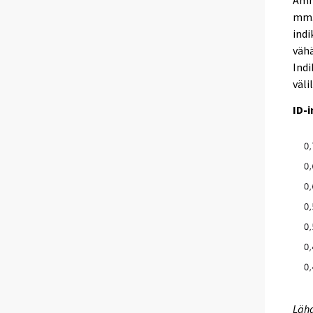
Amm
mm.
indi
väh
Ind
väli
ID-
Lähd