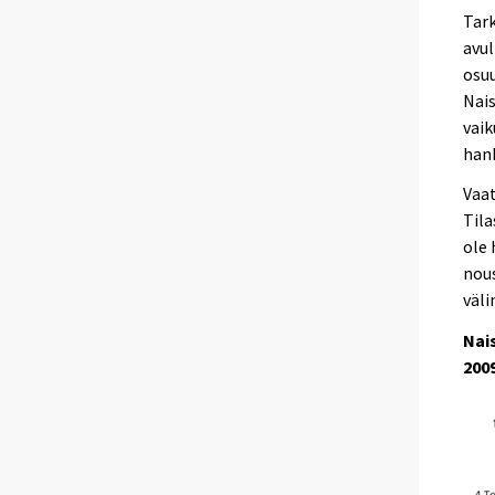
Tar
avul
osu
Nais
vaik
han
Vaat
Tila
ole 
nous
väli
Nai
200