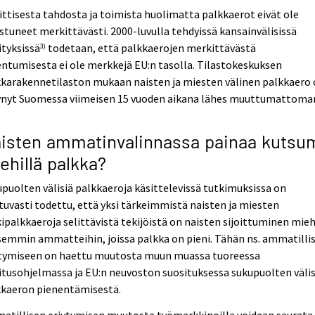
ittisesta tahdosta ja toimista huolimatta palkkaerot eivät ole
stuneet merkittävästi. 2000-luvulla tehdyissä kansainvälisissä
ityksissä
todetaan, että palkkaerojen merkittävästä
3)
ntumisesta ei ole merkkejä EU:n tasolla. Tilastokeskuksen
kkarakennetilaston mukaan naisten ja miesten välinen palkkaero
ynyt Suomessa viimeisen 15 vuoden aikana lähes muuttumattoma
isten ammatinvalinnassa painaa kutsu
ehillä palkka?
puolten välisiä palkkaeroja käsittelevissä tutkimuksissa on
tuvasti todettu, että yksi tärkeimmistä naisten ja miesten
ipalkkaeroja selittävistä tekijöistä on naisten sijoittuminen mieh
semmin ammatteihin, joissa palkka on pieni. Tähän ns. ammatilli
ytymiseen on haettu muutosta muun muassa tuoreessa
itusohjelmassa ja EU:n neuvoston suosituksessa sukupuolten väli
kkaeron pienentämisestä.