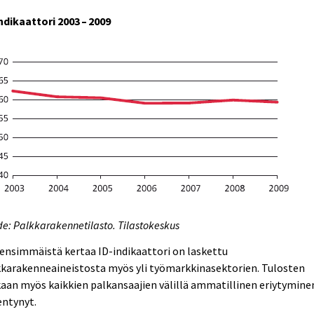
ndikaattori 2003 – 2009
e: Palkkarakennetilasto. Tilastokeskus
ensimmäistä kertaa ID-indikaattori on laskettu
kkarakenneaineistosta myös yli työmarkkinasektorien. Tulosten
an myös kaikkien palkansaajien välillä ammatillinen eriytymine
entynyt.