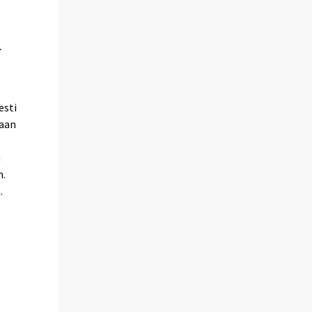
-
n
esti
kaan
a
n.
.