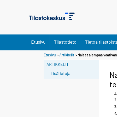
Etusivu
Tilastotieto
Tietoa tilastoist
S
Etusivu
>
Artikkelit
> Naiset aiempaa vaativam
i
ARTIKKELIT
i
r
Na
Lisätietoja
r
te
y
t
t
o
i
s