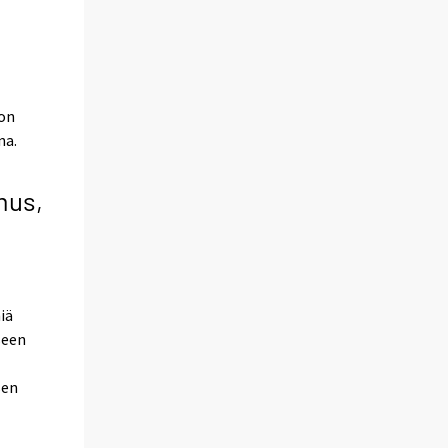
 on
na.
mus,
iä
seen
sen