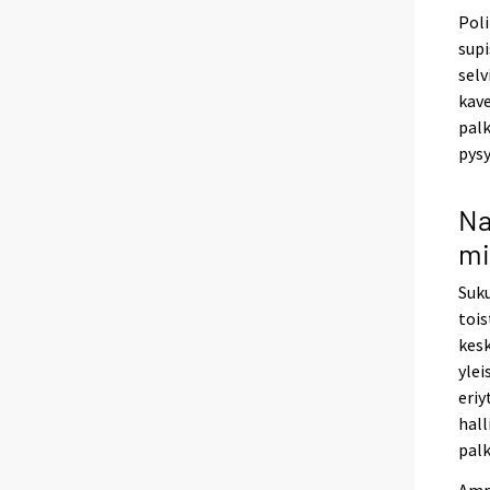
Poli
supi
selv
kave
pal
pys
Na
mi
Suku
tois
kesk
ylei
eri
hall
pal