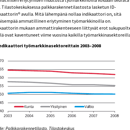
atillisen eriytymisen muutosta työmarkkinoilla voidaan seurata
 Tilastokeskuksessa palkkarakennetilastosta lasketun ID-
kaattorin
avulla. Mitä lähempänä nollaa indikaattori on, sitä
4)
äisempää ammatillinen eriytyminen työmarkkinoilla on.
ikaattorin mukaan ammattirakenteeseen liittyvät erot sukupuolt
llä ovat kaventuneet viime vuosina kaikilla työmarkkinasektoreilla
indikaattori työmarkkinasektoreittain 2003–2008
e: Palkkarakennetilasto. Tilastokeskus