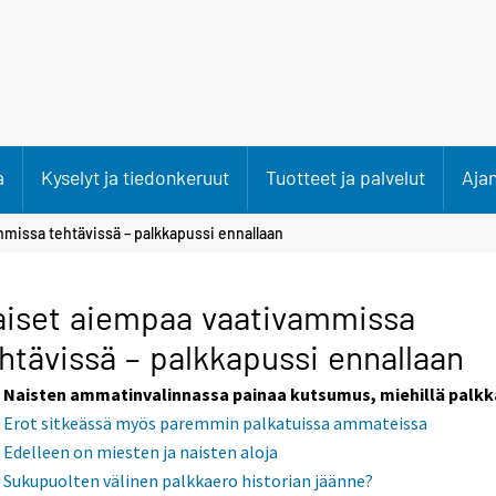
a
Kyselyt ja tiedonkeruut
Tuotteet ja palvelut
Aja
missa tehtävissä – palkkapussi ennallaan
iset aiempaa vaativammissa
htävissä – palkkapussi ennallaan
Naisten ammatinvalinnassa painaa kutsumus, miehillä palkk
Erot sitkeässä myös paremmin palkatuissa ammateissa
Edelleen on miesten ja naisten aloja
Sukupuolten välinen palkkaero historian jäänne?