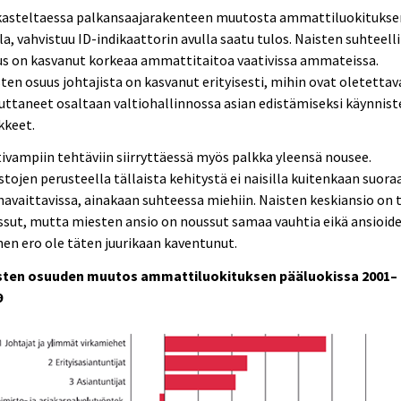
kasteltaessa palkansaajarakenteen muutosta ammattiluokitukse
la, vahvistuu ID-indikaattorin avulla saatu tulos. Naisten suhteell
us on kasvanut korkeaa ammattitaitoa vaativissa ammateissa.
ten osuus johtajista on kasvanut erityisesti, mihin ovat oletettav
uttaneet osaltaan valtiohallinnossa asian edistämiseksi käynnist
kkeet.
ivampiin tehtäviin siirryttäessä myös palkka yleensä nousee.
stojen perusteella tällaista kehitystä ei naisilla kuitenkaan suora
havaittavissa, ainakaan suhteessa miehiin. Naisten keskiansio on 
sut, mutta miesten ansio on noussut samaa vauhtia eikä ansioid
nen ero ole täten juurikaan kaventunut.
sten osuuden muutos ammattiluokituksen pääluokissa 2001–
9