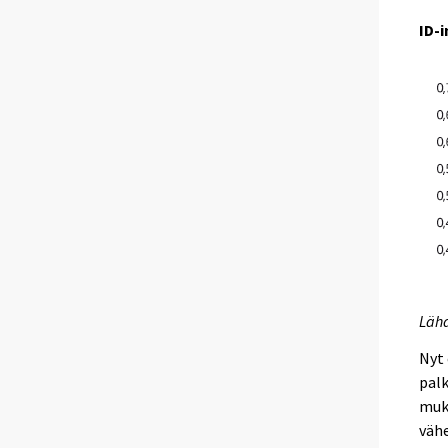
ID-i
Lähd
Nyt 
pal
muka
väh