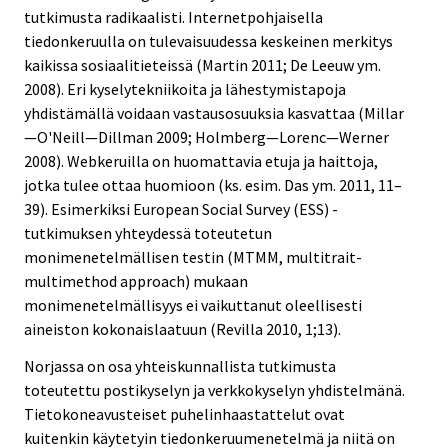
tutkimusta radikaalisti. Internetpohjaisella
tiedonkeruulla on tulevaisuudessa keskeinen merkitys
kaikissa sosiaalitieteissä (Martin 2011; De Leeuw ym.
2008). Eri kyselytekniikoita ja lähestymistapoja
yhdistämällä voidaan vastausosuuksia kasvattaa (Millar
—O'Neill—Dillman 2009; Holmberg—Lorenc—Werner
2008). Webkeruilla on huomattavia etuja ja haittoja,
jotka tulee ottaa huomioon (ks. esim. Das ym. 2011, 11–
39). Esimerkiksi European Social Survey (ESS) -
tutkimuksen yhteydessä toteutetun
monimenetelmällisen testin (MTMM, multitrait-
multimethod approach) mukaan
monimenetelmällisyys ei vaikuttanut oleellisesti
aineiston kokonaislaatuun (Revilla 2010, 1;13).
Norjassa on osa yhteiskunnallista tutkimusta
toteutettu postikyselyn ja verkkokyselyn yhdistelmänä.
Tietokoneavusteiset puhelinhaastattelut ovat
kuitenkin käytetyin tiedonkeruumenetelmä ja niitä on