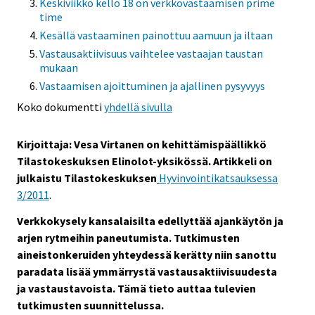
Keskiviikko kello 18 on verkkovastaamisen prime
time
Kesällä vastaaminen painottuu aamuun ja iltaan
Vastausaktiivisuus vaihtelee vastaajan taustan
mukaan
Vastaamisen ajoittuminen ja ajallinen pysyvyys
Koko dokumentti
yhdellä sivulla
Kirjoittaja: Vesa Virtanen on kehittämispäällikkö
Tilastokeskuksen Elinolot-yksikössä. Artikkeli on
julkaistu Tilastokeskuksen
Hyvinvointikatsauksessa
3/2011
.
Verkkokysely kansalaisilta edellyttää ajankäytön ja
arjen rytmeihin paneutumista. Tutkimusten
aineistonkeruiden yhteydessä kerätty niin sanottu
paradata lisää ymmärrystä vastausaktiivisuudesta
ja vastaustavoista. Tämä tieto auttaa tulevien
tutkimusten suunnittelussa.