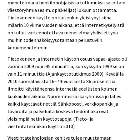
menetelmänä henkilöpohjaisissa tutkimuksissa joitain
väestöryhmiä (esim. opiskelijat) lukuun ottamatta.
Tietokoneen käyttö on kuitenkin yleistynyt siinä
määrin 10 viime vuoden aikana, että internetkyselyistä
on tullut varteenotettava menetelmä yhdistettynä
muihin todennäköisyysotantaan perustuviin
keruumenetelmiin.
Tietokoneen ja internetin käytön osuus vapaa-ajasta oli
vuonna 2009 noin 45 minuuttia, kun syksyllä 1999 se oli
vain 11 minuuttia (Ajankäyttötutkimus 2009). Keväällä
2010 suomalaisista 16–74-vuotiaista 86 prosenttia
ilmoitti käyttäneensä internetiä edellisten kolmen
kuukauden aikana. Nuoremmissa ikäryhmissä jo lähes
kaikki käyttävät nettiä. Sähköposti, verkkopankki ja
tavaroita ja palveluita koskeva tiedonhaku ovat
yleisimpiä netin käyttötapoja. (Tieto- ja
viestintätekniikan käyttö 2010).
Viestintäteknologian kehitys tulee muuttamaan