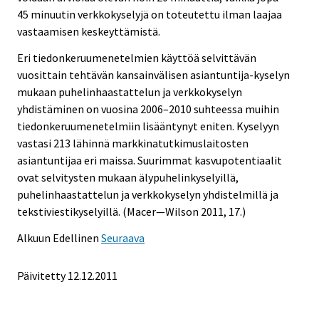
45 minuutin verkkokyselyjä on toteutettu ilman laajaa
vastaamisen keskeyttämistä.
Eri tiedonkeruumenetelmien käyttöä selvittävän
vuosittain tehtävän kansainvälisen asiantuntija-kyselyn
mukaan puhelinhaastattelun ja verkkokyselyn
yhdistäminen on vuosina 2006–2010 suhteessa muihin
tiedonkeruumenetelmiin lisääntynyt eniten. Kyselyyn
vastasi 213 lähinnä markkinatutkimuslaitosten
asiantuntijaa eri maissa. Suurimmat kasvupotentiaalit
ovat selvitysten mukaan älypuhelinkyselyillä,
puhelinhaastattelun ja verkkokyselyn yhdistelmillä ja
tekstiviestikyselyillä. (Macer—Wilson 2011, 17.)
Alkuun
Edellinen
Seuraava
Päivitetty 12.12.2011