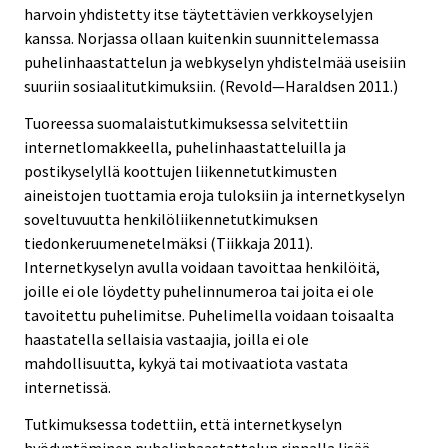
harvoin yhdistetty itse täytettävien verkkoyselyjen
kanssa. Norjassa ollaan kuitenkin suunnittelemassa
puhelinhaastattelun ja webkyselyn yhdistelmää useisiin
suuriin sosiaalitutkimuksiin. (Revold—Haraldsen 2011.)
Tuoreessa suomalaistutkimuksessa selvitettiin
internetlomakkeella, puhelinhaastatteluilla ja
postikyselyllä koottujen liikennetutkimusten
aineistojen tuottamia eroja tuloksiin ja internetkyselyn
soveltuvuutta henkilöliikennetutkimuksen
tiedonkeruumenetelmäksi (Tiikkaja 2011).
Internetkyselyn avulla voidaan tavoittaa henkilöitä,
joille ei ole löydetty puhelinnumeroa tai joita ei ole
tavoitettu puhelimitse. Puhelimella voidaan toisaalta
haastatella sellaisia vastaajia, joilla ei ole
mahdollisuutta, kykyä tai motivaatiota vastata
internetissä.
Tutkimuksessa todettiin, että internetkyselyn
hyödyntäminen puhelinhaastattelun rinnalla lisää