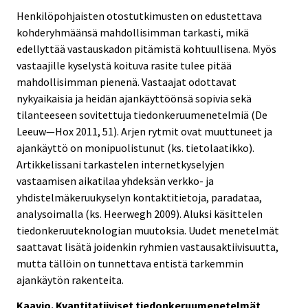
Henkilöpohjaisten otostutkimusten on edustettava
kohderyhmäänsä mahdollisimman tarkasti, mikä
edellyttää vastauskadon pitämistä kohtuullisena. Myös
vastaajille kyselystä koituva rasite tulee pitää
mahdollisimman pienenä. Vastaajat odottavat
nykyaikaisia ja heidän ajankäyttöönsä sopivia sekä
tilanteeseen sovitettuja tiedonkeruumenetelmiä (De
Leeuw—Hox 2011, 51). Arjen rytmit ovat muuttuneet ja
ajankäyttö on monipuolistunut (ks. tietolaatikko).
Artikkelissani tarkastelen internetkyselyjen
vastaamisen aikatilaa yhdeksän verkko- ja
yhdistelmäkeruukyselyn kontaktitietoja, paradataa,
analysoimalla (ks. Heerwegh 2009). Aluksi käsittelen
tiedonkeruuteknologian muutoksia. Uudet menetelmät
saattavat lisätä joidenkin ryhmien vastausaktiivisuutta,
mutta tällöin on tunnettava entistä tarkemmin
ajankäytön rakenteita.
Kaavio. Kvantitatiiviset tiedonkeruumenetelmät