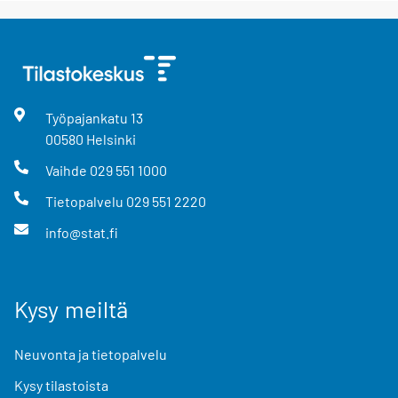
Työpajankatu
13
00580
Helsinki
Vaihde
029 551 1000
Tietopalvelu
029 551 2220
info@stat.fi
Kysy meiltä
Neuvonta ja tietopalvelu
Kysy tilastoista