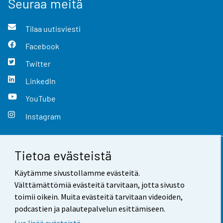
Seuraa meitä
Tilaa uutisviesti
Facebook
Twitter
LinkedIn
YouTube
Instagram
Tietoa evästeistä
Yhteystiedot
Käytämme sivustollamme evästeitä.
Palaute
Välttämättömiä evästeitä tarvitaan, jotta sivusto
toimii oikein. Muita evästeitä tarvitaan videoiden,
Käyttöehdot
podcastien ja palautepalvelun esittämiseen.
Tietosuoja