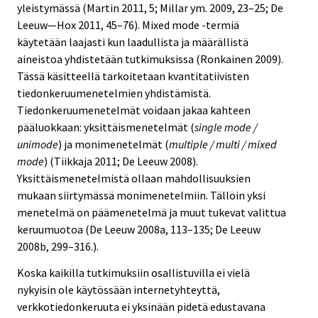
yleistymässä (Martin 2011, 5; Millar ym. 2009, 23–25; De
Leeuw—Hox 2011, 45–76). Mixed mode -termiä
käytetään laajasti kun laadullista ja määrällistä
aineistoa yhdistetään tutkimuksissa (Ronkainen 2009).
Tässä käsitteellä tarkoitetaan kvantitatiivisten
tiedonkeruumenetelmien yhdistämistä.
Tiedonkeruumenetelmät voidaan jakaa kahteen
pääluokkaan: yksittäismenetelmät (
single mode /
unimode
) ja monimenetelmät (
multiple / multi / mixed
mode
) (Tiikkaja 2011; De Leeuw 2008).
Yksittäismenetelmistä ollaan mahdollisuuksien
mukaan siirtymässä monimenetelmiin. Tällöin yksi
menetelmä on päämenetelmä ja muut tukevat valittua
keruumuotoa (De Leeuw 2008a, 113–135; De Leeuw
2008b, 299–316.).
Koska kaikilla tutkimuksiin osallistuvilla ei vielä
nykyisin ole käytössään internetyhteyttä,
verkkotiedonkeruuta ei yksinään pidetä edustavana