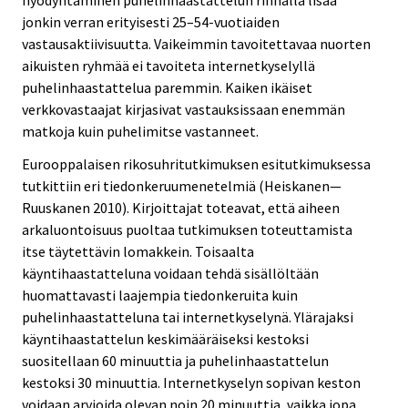
jonkin verran erityisesti 25–54-vuotiaiden
vastausaktiivisuutta. Vaikeimmin tavoitettavaa nuorten
aikuisten ryhmää ei tavoiteta internetkyselyllä
puhelinhaastattelua paremmin. Kaiken ikäiset
verkkovastaajat kirjasivat vastauksissaan enemmän
matkoja kuin puhelimitse vastanneet.
Eurooppalaisen rikosuhritutkimuksen esitutkimuksessa
tutkittiin eri tiedonkeruumenetelmiä (Heiskanen—
Ruuskanen 2010). Kirjoittajat toteavat, että aiheen
arkaluontoisuus puoltaa tutkimuksen toteuttamista
itse täytettävin lomakkein. Toisaalta
käyntihaastatteluna voidaan tehdä sisällöltään
huomattavasti laajempia tiedonkeruita kuin
puhelinhaastatteluna tai internetkyselynä. Ylärajaksi
käyntihaastattelun keskimääräiseksi kestoksi
suositellaan 60 minuuttia ja puhelinhaastattelun
kestoksi 30 minuuttia. Internetkyselyn sopivan keston
voidaan arvioida olevan noin 20 minuuttia, vaikka jopa