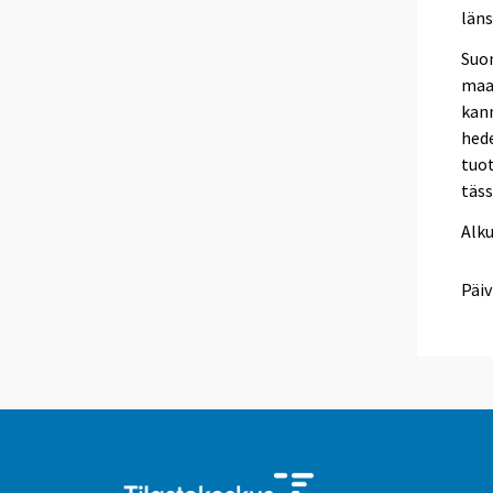
läns
Suo
maak
kann
hede
tuot
täss
Alk
Päiv