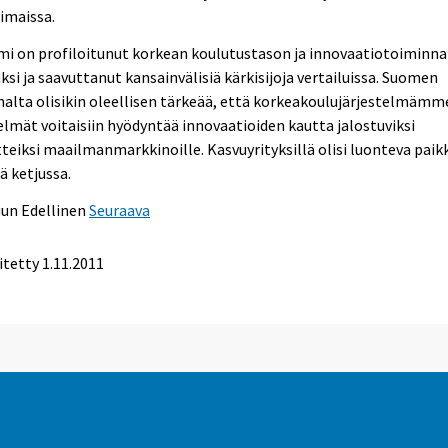
imaissa.
mi on profiloitunut korkean koulutustason ja innovaatiotoiminn
si ja saavuttanut kansainvälisiä kärkisijoja vertailuissa. Suomen
alta olisikin oleellisen tärkeää, että korkeakoulujärjestelmämm
lmät voitaisiin hyödyntää innovaatioiden kautta jalostuviksi
teiksi maailmanmarkkinoille. Kasvuyrityksillä olisi luonteva paik
ä ketjussa.
uun
Edellinen
Seuraava
itetty 1.11.2011