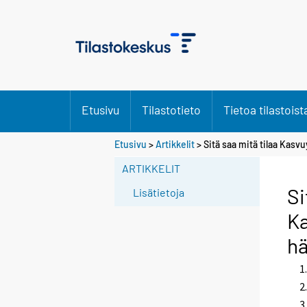
Etusivu
Tilastotieto
Tietoa tilastoist
S
Etusivu
>
Artikkelit
> Sitä saa mitä tilaa Ka
i
ARTIKKELIT
i
r
Si
Lisätietoja
r
Ka
y
t
h
t
o
i
s