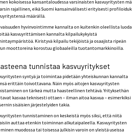
men kokoisessa kansantaloudessa varsinaisten kasvuyritysten mä
arsin rajallinen, eikä Suomi kansainvälisesti erityisesti profiloidu
uyritystensä määrällä.
vaisuuden hyvinvointimme kannalta on kuitenkin oleellista luoda
pitää kasvuyrittämisen kannalta kilpailukykyistä
intaympäristöä. Kiristyvä kilpailu tekijöistä ja osaajista ripeän
vun moottoreina korostuu globaaleilla tuotantomarkkinoilla.
asteena tunnistaa kasvuyritykset
uyritysten syntyä ja toimintaa pidetään yhteiskunnan kannalta
nsä erittäin toivottavana. Näin myös aitojen kasvuyritysten
istaminen on tärkeä mutta haasteellinen tehtävä. Yrityksethän
tavat kasvaa teknisesti ottaen – ilman aitoa kasvua – esimerkiksi
ernin sisäisien järjestelyiden takia.
uyritysten tunnistaminen on keskeistä myös siksi, että niitä
aisiin auttaa etenkin toiminnan alkutaipaleella. Kasvuyritysten
minen muodossa tai toisessa julkisin varoin on yleistä useissa