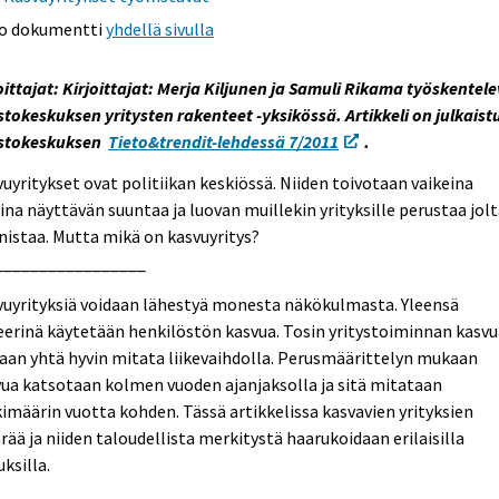
o dokumentti
yhdellä sivulla
oittajat: Kirjoittajat: Merja Kiljunen ja Samuli Rikama työskentel
stokeskuksen yritysten rakenteet -yksikössä. Artikkeli on julkaist
astokeskuksen
Tieto&trendit-lehdessä 7/2011
.
uyritykset ovat politiikan keskiössä. Niiden toivotaan vaikeina
ina näyttävän suuntaa ja luovan muillekin yrityksille perustaa jol
istaa. Mutta mikä on kasvuyritys?
_________________
vuyrityksiä voidaan lähestyä monesta näkökulmasta. Yleensä
eerinä käytetään henkilöstön kasvua. Tosin yritystoiminnan kasv
aan yhtä hyvin mitata liikevaihdolla. Perusmäärittelyn mukaan
ua katsotaan kolmen vuoden ajanjaksolla ja sitä mitataan
imäärin vuotta kohden. Tässä artikkelissa kasvavien yrityksien
ää ja niiden taloudellista merkitystä haarukoidaan erilaisilla
uksilla.