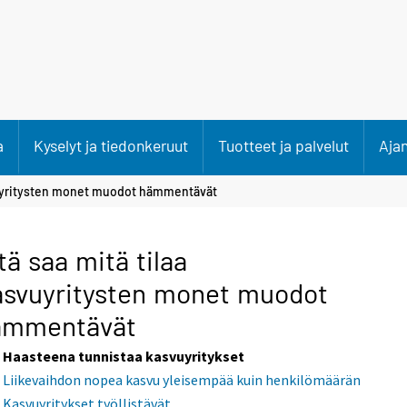
a
Kyselyt ja tiedonkeruut
Tuotteet ja palvelut
Aja
svuyritysten monet muodot hämmentävät
tä saa mitä tilaa
svuyritysten monet muodot
ämmentävät
Haasteena tunnistaa kasvuyritykset
Liikevaihdon nopea kasvu yleisempää kuin henkilömäärän
Kasvuyritykset työllistävät