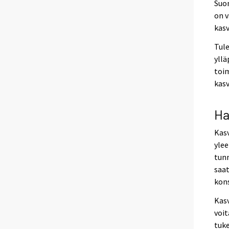
Suo
on v
kasv
Tule
yllä
toim
kas
Ha
Kasv
ylee
tunn
saat
kons
Kasv
voit
tuke