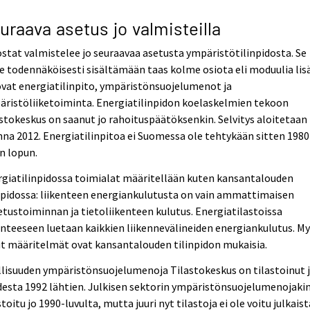
uraava asetus jo valmisteilla
stat valmistelee jo seuraavaa asetusta ympäristötilinpidosta. Se
e todennäköisesti sisältämään taas kolme osiota eli moduulia lis
vat energiatilinpito, ympäristönsuojelumenot ja
ristöliiketoiminta. Energiatilinpidon koelaskelmien tekoon
stokeskus on saanut jo rahoituspäätöksenkin. Selvitys aloitetaan
na 2012. Energiatilinpitoa ei Suomessa ole tehtykään sitten 1980
n lopun.
giatilinpidossa toimialat määritellään kuten kansantalouden
npidossa: liikenteen energiankulutusta on vain ammattimaisen
etustoiminnan ja tietoliikenteen kulutus. Energiatilastoissa
enteeseen luetaan kaikkien liikennevälineiden energiankulutus. M
t määritelmät ovat kansantalouden tilinpidon mukaisia.
lisuuden ympäristönsuojelumenoja Tilastokeskus on tilastoinut 
esta 1992 lähtien. Julkisen sektorin ympäristönsuojelumenojaki
stoitu jo 1990-luvulta, mutta juuri nyt tilastoja ei ole voitu julkaist