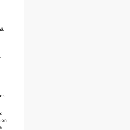
ää.
-
yös
jo
n on
a