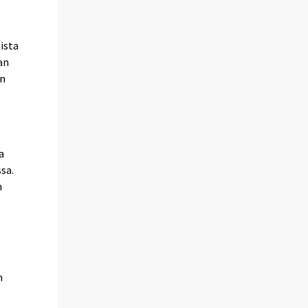
s
ista
an
in
a
sa.
n
n