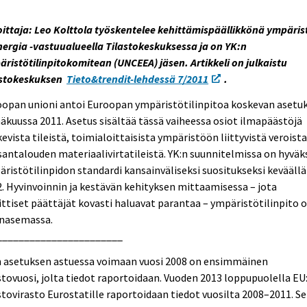
oittaja: Leo Kolttola työskentelee kehittämispäällikkönä ympäris
nergia -vastuualueella Tilastokeskuksessa ja on YK:n
ristötilinpitokomitean (UNCEEA) jäsen. Artikkeli on julkaistu
astokeskuksen
Tieto&trendit-lehdessä 7/2011
.
oopan unioni antoi Euroopan ympäristötilinpitoa koskevan asetu
äkuussa 2011. Asetus sisältää tässä vaiheessa osiot ilmapäästöjä
evista tileistä, toimialoittaisista ympäristöön liittyvistä veroista
antalouden materiaalivirtatileistä. YK:n suunnitelmissa on hyväk
ristötilinpidon standardi kansainväliseksi suositukseksi keväällä
. Hyvinvoinnin ja kestävän kehityksen mittaamisessa – jota
ittiset päättäjät kovasti haluavat parantaa – ympäristötilinpito 
inasemassa.
_______________________
n asetuksen astuessa voimaan vuosi 2008 on ensimmäinen
stovuosi, jolta tiedot raportoidaan. Vuoden 2013 loppupuolella EU
stovirasto Eurostatille raportoidaan tiedot vuosilta 2008–2011. S