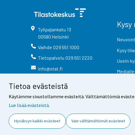
Kysy 
Työpajankatu
13
00580
Helsinki
Neuvonta
Vaihde
029 551 1000
Kysy tila
Tietopalvelu
029 551 2220
Usein ky
info@stat.fi
Medialle
Tietoa evästeistä
Käytämme sivustollamme evästeitä. Välttämättömiä evästeitä t
Lue lisää evästeistä.
Yhteystiedot
Palaute
Hyväksyn kaikki evästeet
Vain välttämättömät evästeet