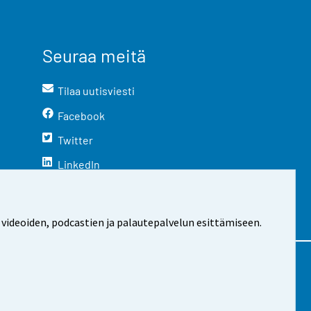
Seuraa meitä
Tilaa uutisviesti
Facebook
Twitter
LinkedIn
YouTube
Instagram
 videoiden, podcastien ja palautepalvelun esittämiseen.
stosta
Evästeasetukset