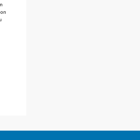
än
 on
u