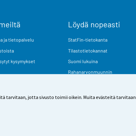
meiltä
Löydä nopeasti
 ja tietopalvelu
StatFin-tietokanta
stoista
Tilastotietokannat
sytyt kysymykset
Suomi lukuina
Rahanarvonmuunnin
Tulevat julkaisut
Tutkimusaineistot
arvitaan, jotta sivusto toimii oikein. Muita evästeitä tarvitaan
Käyttöehdot
Tietosuoja
Saavutettavuus
Tietoa sivu