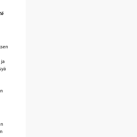
tö
ksen
 ja
syä
on
:n
en