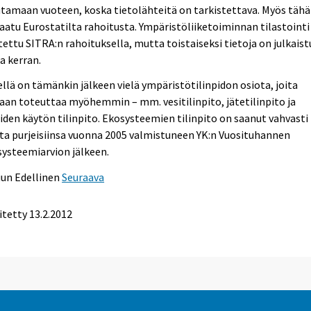
tamaan vuoteen, koska tietolähteitä on tarkistettava. Myös täh
aatu Eurostatilta rahoitusta. Ympäristöliiketoiminnan tilastointi
tettu SITRA:n rahoituksella, mutta toistaiseksi tietoja on julkaist
a kerran.
ellä on tämänkin jälkeen vielä ympäristötilinpidon osiota, joita
aan toteuttaa myöhemmin – mm. vesitilinpito, jätetilinpito ja
iden käytön tilinpito. Ekosysteemien tilinpito on saanut vahvasti
ta purjeisiinsa vuonna 2005 valmistuneen YK:n Vuosituhannen
ysteemiarvion jälkeen.
uun
Edellinen
Seuraava
itetty 13.2.2012