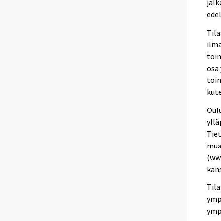
jälk
edel
Tila
ilma
toim
osa 
toim
kute
Oulu
yllä
Tiet
muas
(www
kans
Til
ympä
ympä