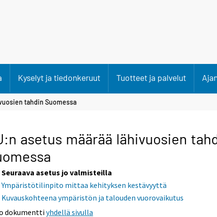
a
Kyselyt ja tiedonkeruut
Tuotteet ja palvelut
Aja
ivuosien tahdin Suomessa
:n asetus määrää lähivuosien tah
uomessa
Seuraava asetus jo valmisteilla
Ympäristötilinpito mittaa kehityksen kestävyyttä
Kuvauskohteena ympäristön ja talouden vuorovaikutus
o dokumentti
yhdellä sivulla