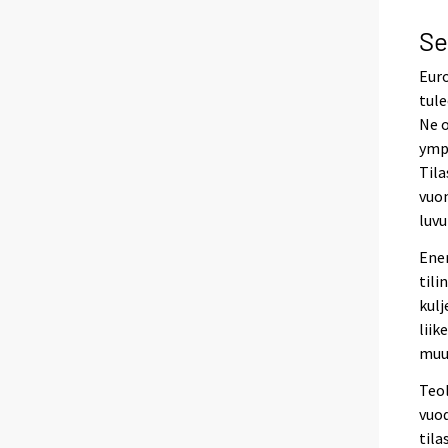
Se
Euro
tule
Ne o
ympä
Tila
vuon
luvu
Ener
tili
kulj
liik
muu
Teol
vuod
tila