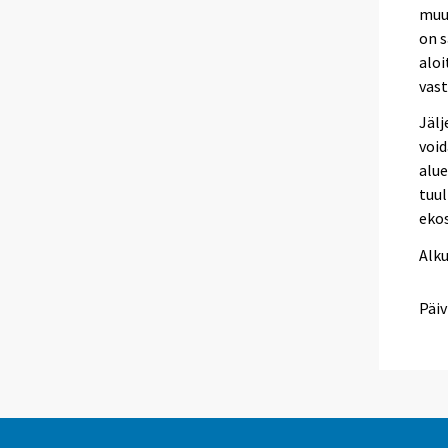
muu
on s
aloi
vast
Jälj
void
alue
tuul
ekos
Alk
Päiv