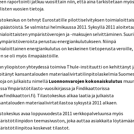
een raportointi jatkuu vuosittain niin, että aina tarkistetaan myö
listen vuosien tietoja.
stokeskus on tehnyt Eurostatille pilottiselvityksen toimialoittais
päästöistä. Se valmistui helmikuussa 2011. Syksyllä 2011 aloiteta
ialoittaisten ympäristöverojen ja -maksujen selvittäminen. Suur
ympäristöveroista perustuu energiankulutukseen. Niinpä
ialoittainen energiankulutus on keskeinen tietoperusta veroille,
n se oli myös ilmapäästöille.
n yliopiston yhteydessä toimiva Thule-instituutti on kehittänyt j
pitänyt kansantalouden materiaalivirtatilinpitolaskelmia Suomes
oja on julkaistu nimellä
Luonnonvarojen kokonaiskulutus
muu
sa Ympäristötilasto-vuosikirjassa ja Findikaattorissa
.findikaattori.fi). Tilastokeskus alkaa laatia ja julkaista
antalouden materiaalivirtatilastoa syksystä 2011 alkaen.
astokeskus avaa loppuvuodesta 2011 verkkopalveluunsa myös
ristötilinpidon teemasivuston, joka auttaa asiakkaita löytämää
ristötilinpitoa koskevat tilastot.