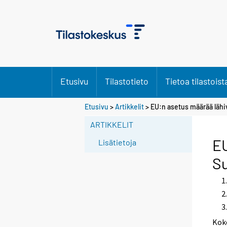
Etusivu
Tilastotieto
Tietoa tilastoist
S
Etusivu
>
Artikkelit
> EU:n asetus määrää läh
i
ARTIKKELIT
i
r
EU
Lisätietoja
r
S
y
t
t
o
i
Kok
s