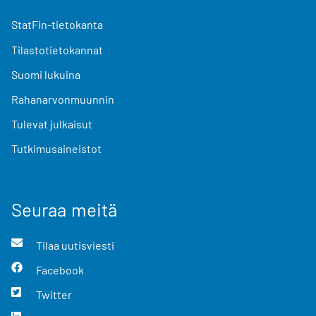
StatFin-tietokanta
Tilastotietokannat
Suomi lukuina
Rahanarvonmuunnin
Tulevat julkaisut
Tutkimusaineistot
Seuraa meitä
Tilaa uutisviesti
Facebook
Twitter