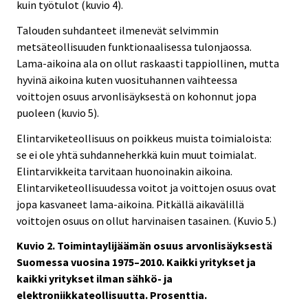
kuin työtulot (kuvio 4).
Talouden suhdanteet ilmenevät selvimmin
metsäteollisuuden funktionaalisessa tulonjaossa.
Lama-aikoina ala on ollut raskaasti tappiollinen, mutta
hyvinä aikoina kuten vuosituhannen vaihteessa
voittojen osuus arvonlisäyksestä on kohonnut jopa
puoleen (kuvio 5).
Elintarviketeollisuus on poikkeus muista toimialoista:
se ei ole yhtä suhdanneherkkä kuin muut toimialat.
Elintarvikkeita tarvitaan huonoinakin aikoina.
Elintarviketeollisuudessa voitot ja voittojen osuus ovat
jopa kasvaneet lama-aikoina. Pitkällä aikavälillä
voittojen osuus on ollut harvinaisen tasainen. (Kuvio 5.)
Kuvio 2. Toimintaylijäämän osuus arvonlisäyksestä
Suomessa vuosina 1975–2010. Kaikki yritykset ja
kaikki yritykset ilman sähkö- ja
elektroniikkateollisuutta. Prosenttia.