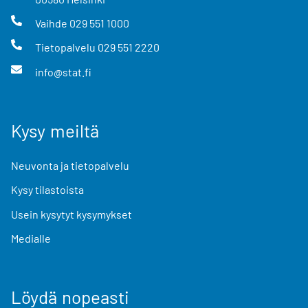
Vaihde
029 551 1000
Tietopalvelu
029 551 2220
info@stat.fi
Kysy meiltä
Neuvonta ja tietopalvelu
Kysy tilastoista
Usein kysytyt kysymykset
Medialle
Löydä nopeasti