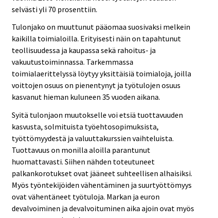
selvästi yli 70 prosenttiin.
Tulonjako on muuttunut pääomaa suosivaksi melkein
kaikilla toimialoilla. Erityisesti näin on tapahtunut
teollisuudessa ja kaupassa sekä rahoitus- ja
vakuutustoiminnassa. Tarkemmassa
toimialaerittelyssä löytyy yksittäisiä toimialoja, joilla
voittojen osuus on pienentynyt ja työtulojen osuus
kasvanut hieman kuluneen 35 vuoden aikana.
Syitä tulonjaon muutokselle voi etsiä tuottavuuden
kasvusta, solmituista työehtosopimuksista,
työttömyydestä ja valuuttakurssien vaihteluista.
Tuottavuus on monilla aloilla parantunut
huomattavasti. Siihen nähden toteutuneet
palkankorotukset ovat jääneet suhteellisen alhaisiksi.
Myös työntekijöiden vähentäminen ja suurtyöttömyys
ovat vähentäneet työtuloja. Markan ja euron
devalvoiminen ja devalvoituminen aika ajoin ovat myös