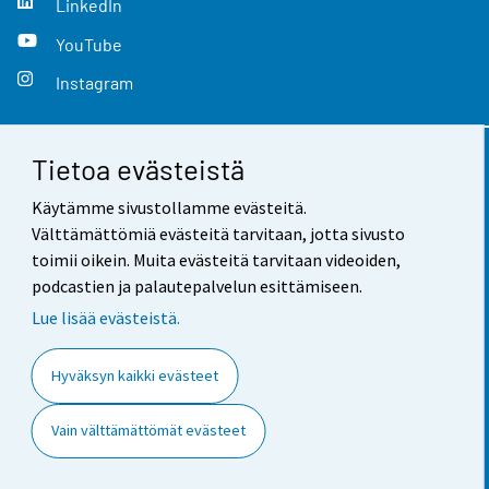
LinkedIn
YouTube
Instagram
Tietoa evästeistä
Yhteystiedot
Käytämme sivustollamme evästeitä.
Palaute
Välttämättömiä evästeitä tarvitaan, jotta sivusto
toimii oikein. Muita evästeitä tarvitaan videoiden,
Käyttöehdot
podcastien ja palautepalvelun esittämiseen.
Tietosuoja
Lue lisää evästeistä.
Saavutettavuus
Hyväksyn kaikki evästeet
Tietoa sivustosta
Vain välttämättömät evästeet
Evästeasetukset