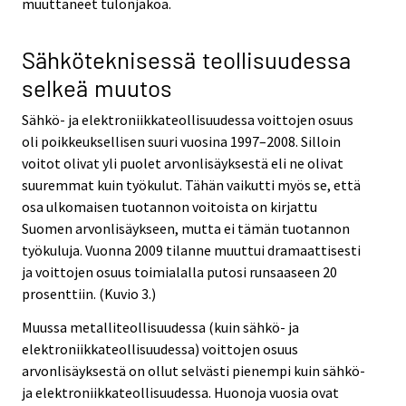
muuttaneet tulonjakoa.
Sähköteknisessä teollisuudessa
selkeä muutos
Sähkö- ja elektroniikkateollisuudessa voittojen osuus
oli poikkeuksellisen suuri vuosina 1997–2008. Silloin
voitot olivat yli puolet arvonlisäyksestä eli ne olivat
suuremmat kuin työkulut. Tähän vaikutti myös se, että
osa ulkomaisen tuotannon voitoista on kirjattu
Suomen arvonlisäykseen, mutta ei tämän tuotannon
työkuluja. Vuonna 2009 tilanne muuttui dramaattisesti
ja voittojen osuus toimialalla putosi runsaaseen 20
prosenttiin. (Kuvio 3.)
Muussa metalliteollisuudessa (kuin sähkö- ja
elektroniikkateollisuudessa) voittojen osuus
arvonlisäyksestä on ollut selvästi pienempi kuin sähkö-
ja elektroniikkateollisuudessa. Huonoja vuosia ovat