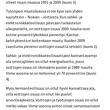
olleet muun muassa 1991 ja 2009 (kuvio 3).
Tulonjaon muutoksessa ei ole kyse vain yhden
suuryhtiön – Nokian – voitoista. Kun sähkö- ja
elektroniikkateollisuus jätetään tarkastelun
ulkopuolelle, on voittojen osuus 2000-luvulla noin
kolme prosenttiyksikköä pienempi. Käsitys
kehityksestä ei kuitenkaan muutu. Vuoden 2009
taantuma pienensi voittojen osuutta selvästi (kuvio 2).
Sähkö- ja elektroniikkateollisuuttakin kannattavampi
ala omistajilleen on ollut energiahuolto, jossa
voittojen osuus oli likimäärin puolet jo 1980-luvulla.
Viime vuosina se on kohonnut yli 70 prosenttiin (kuvio
4).
Myös kemianteollisuus on ollut hyvin kannattava ala,
sillä voittojen osuus on ollut liki puolet
arvonlisäyksestä. Voittojen ja työtulojen osuus on ollut
melko vakaa. Viime vuonna voitot olivat samansuuruiset