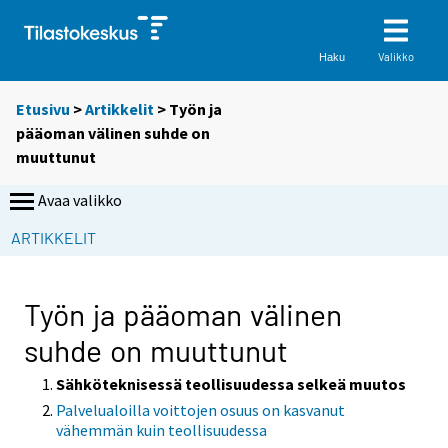
Valikko
Haku
Etusivu
>
Artikkelit
> Työn ja
pääoman välinen suhde on
muuttunut
Avaa valikko
ARTIKKELIT
Työn ja pääoman välinen
suhde on muuttunut
Sähköteknisessä teollisuudessa selkeä muutos
Palvelualoilla voittojen osuus on kasvanut
vähemmän kuin teollisuudessa