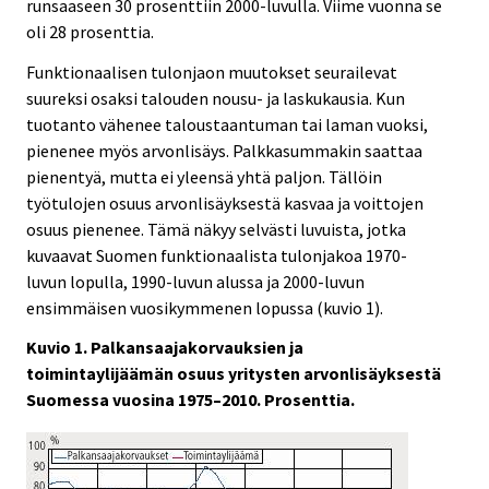
runsaaseen 30 prosenttiin 2000-luvulla. Viime vuonna se
oli 28 prosenttia.
Funktionaalisen tulonjaon muutokset seurailevat
suureksi osaksi talouden nousu- ja laskukausia. Kun
tuotanto vähenee taloustaantuman tai laman vuoksi,
pienenee myös arvonlisäys. Palkkasummakin saattaa
pienentyä, mutta ei yleensä yhtä paljon. Tällöin
työtulojen osuus arvonlisäyksestä kasvaa ja voittojen
osuus pienenee. Tämä näkyy selvästi luvuista, jotka
kuvaavat Suomen funktionaalista tulonjakoa 1970-
luvun lopulla, 1990-luvun alussa ja 2000-luvun
ensimmäisen vuosikymmenen lopussa (kuvio 1).
Kuvio 1. Palkansaajakorvauksien ja
toimintaylijäämän osuus yritysten arvonlisäyksestä
Suomessa vuosina 1975–2010. Prosenttia.