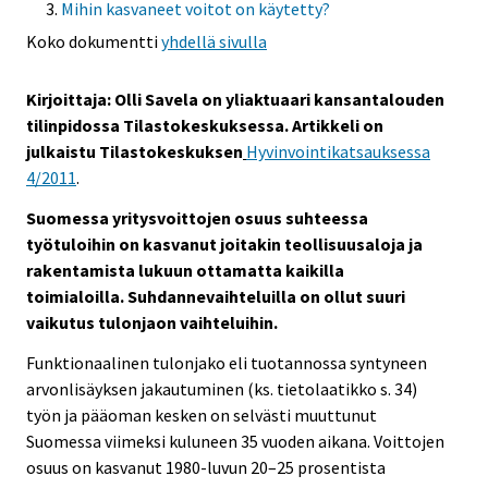
Mihin kasvaneet voitot on käytetty?
Koko dokumentti
yhdellä sivulla
Kirjoittaja: Olli Savela on yliaktuaari kansantalouden
tilinpidossa Tilastokeskuksessa. Artikkeli on
julkaistu Tilastokeskuksen
Hyvinvointikatsauksessa
4/2011
.
Suomessa yritysvoittojen osuus suhteessa
työtuloihin on kasvanut joitakin teollisuusaloja ja
rakentamista lukuun ottamatta kaikilla
toimialoilla. Suhdannevaihteluilla on ollut suuri
vaikutus tulonjaon vaihteluihin.
Funktionaalinen tulonjako eli tuotannossa syntyneen
arvonlisäyksen jakautuminen (ks. tietolaatikko s. 34)
työn ja pääoman kesken on selvästi muuttunut
Suomessa viimeksi kuluneen 35 vuoden aikana. Voittojen
osuus on kasvanut 1980-luvun 20–25 prosentista