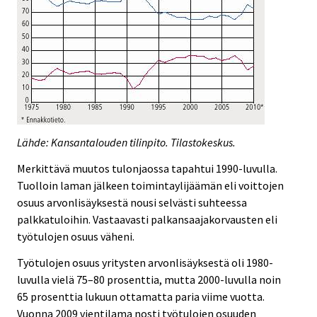
Lähde: Kansantalouden tilinpito. Tilastokeskus.
Merkittävä muutos tulonjaossa tapahtui 1990-luvulla.
Tuolloin laman jälkeen toimintaylijäämän eli voittojen
osuus arvonlisäyksestä nousi selvästi suhteessa
palkkatuloihin. Vastaavasti palkansaajakorvausten eli
työtulojen osuus väheni.
Työtulojen osuus yritysten arvonlisäyksestä oli 1980-
luvulla vielä 75–80 prosenttia, mutta 2000-luvulla noin
65 prosenttia lukuun ottamatta paria viime vuotta.
Vuonna 2009 vientilama nosti työtulojen osuuden