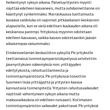
heikentynyt syksyn aikana. Palveluyritysten myynti
näyttää edelleen kasvaneen, mutta suhdannetilanne on
kääntynyt synkemmäksi. Marraskuussa luottamusta
kuvaava saldoluku oli vajonnut pitkäaikaisen keskiarvon
alapuolelle, kun se vielä edellisen kuukauden aikana oli
keskiarvoa parempi. Yrityksissä myynnin odotetaan
edelleen kasvavan, vaikka kasvun odotetaankin jäävän
aikaisempaa vaisummaksi.
Elinkeinoelämän keskusliiton syksyllä Pk-yrityksille
teettämässä toimintaympäristökyselyssä selvitettiin
jäsenyrityksien näkemyksiä mm. yrittäjyyden
edellytyksistä, rahoitustilanteesta ja
toimintaympäristöstä. Pk-yrityksissä toivottiin
Suomeen lisää yrittäjyyttä ja yritysten kasvua
kannustavia toimenpiteitä. Yritysten rahoitusvaikeudet
näyttivät vähentyneen syksyn aikana mutta
maksuvaikeuksia oli edelleen runsaasti. Kotimaisen
toimintaympäristön vaikeudet pakottavat Pk-yrityksiä