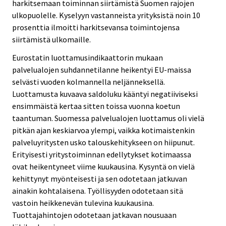
harkitsemaan toiminnan siirtämistä Suomen rajojen
ulkopuolelle. Kyselyyn vastanneista yrityksistä noin 10
prosenttia ilmoitti harkitsevansa toimintojensa
siirtämistä ulkomaille.
Eurostatin luottamusindikaattorin mukaan
palvelualojen suhdannetilanne heikentyi EU-maissa
selvästi vuoden kolmannella neljänneksellä.
Luottamusta kuvaava saldoluku kääntyi negatiiviseksi
ensimmäistä kertaa sitten toissa vuonna koetun
taantuman. Suomessa palvelualojen luottamus oli vielä
pitkän ajan keskiarvoa ylempi, vaikka kotimaistenkin
palveluyritysten usko talouskehitykseen on hiipunut.
Erityisesti yritystoiminnan edellytykset kotimaassa
ovat heikentyneet viime kuukausina. Kysyntä on vielä
kehittynyt myönteisesti ja sen odotetaan jatkuvan
ainakin kohtalaisena. Työllisyyden odotetaan sitä
vastoin heikkenevän tulevina kuukausina.
Tuottajahintojen odotetaan jatkavan nousuaan