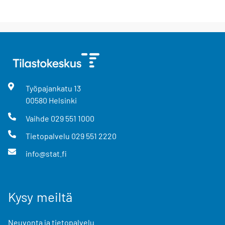
Työpajankatu
13
00580
Helsinki
Vaihde
029 551 1000
Tietopalvelu
029 551 2220
info@stat.fi
Kysy meiltä
Neuvonta ja tietopalvelu