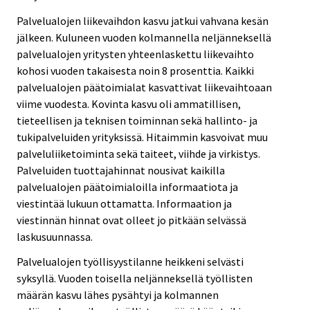
Palvelualojen liikevaihdon kasvu jatkui vahvana kesän
jälkeen. Kuluneen vuoden kolmannella neljänneksellä
palvelualojen yritysten yhteenlaskettu liikevaihto
kohosi vuoden takaisesta noin 8 prosenttia. Kaikki
palvelualojen päätoimialat kasvattivat liikevaihtoaan
viime vuodesta. Kovinta kasvu oli ammatillisen,
tieteellisen ja teknisen toiminnan sekä hallinto- ja
tukipalveluiden yrityksissä. Hitaimmin kasvoivat muu
palveluliiketoiminta sekä taiteet, viihde ja virkistys.
Palveluiden tuottajahinnat nousivat kaikilla
palvelualojen päätoimialoilla informaatiota ja
viestintää lukuun ottamatta. Informaation ja
viestinnän hinnat ovat olleet jo pitkään selvässä
laskusuunnassa.
Palvelualojen työllisyystilanne heikkeni selvästi
syksyllä. Vuoden toisella neljänneksellä työllisten
määrän kasvu lähes pysähtyi ja kolmannen