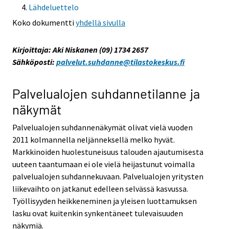
Lähdeluettelo
Koko dokumentti
yhdellä sivulla
Kirjoittaja: Aki Niskanen (09) 1734 2657
Sähköposti:
palvelut.suhdanne@tilastokeskus.fi
Palvelualojen suhdannetilanne ja
näkymät
Palvelualojen suhdannenäkymät olivat vielä vuoden
2011 kolmannella neljänneksellä melko hyvät.
Markkinoiden huolestuneisuus talouden ajautumisesta
uuteen taantumaan ei ole vielä heijastunut voimalla
palvelualojen suhdannekuvaan. Palvelualojen yritysten
liikevaihto on jatkanut edelleen selvässä kasvussa.
Työllisyyden heikkeneminen ja yleisen luottamuksen
lasku ovat kuitenkin synkentäneet tulevaisuuden
näkymiä.