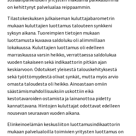
on kehittynyt palvelualaa reippaammin.
Tilastokeskuksen julkaiseman kuluttajabarometrin
mukaan kuluttajien luottamus talouteen synkkeni
syksyn aikana. Tuoreimpien tietojen mukaan
luottamusta kuvaava saldoluku oli alimmillaan
lokakuussa. Kuluttajien luottamus oli edelleen
marraskuussa varsin heikko, verrattaessa saldolukua
vuoden takaiseen sekä indikaattorin pitkän ajan
keskiarvoon. Odotukset yleisestä talouskehityksestä
sekä työttömyydestä olivat synkät, mutta myös arvio
omasta taloudesta oli heikko. Ainoastaan omiin
säästämismahdollisuuksiin uskottiin eikä
kestotavaroiden ostamista ja lainanottoa pidetty
kannattavana. Hintojen kuluttajat odottavat edelleen
nousevan seuraavan vuoden aikana.
Elinkeinoelämän keskusliiton luottamusindikaattorin
mukaan palvelualoilla toimivien yritysten luottamus on