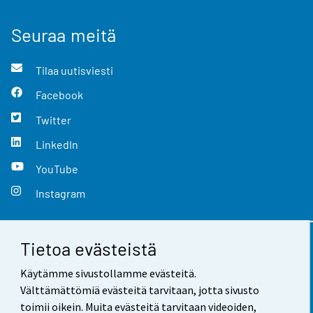
Seuraa meitä
Tilaa uutisviesti
Facebook
Twitter
LinkedIn
YouTube
Instagram
Tietoa evästeistä
Yhteystiedot
Käytämme sivustollamme evästeitä.
Palaute
Välttämättömiä evästeitä tarvitaan, jotta sivusto
toimii oikein. Muita evästeitä tarvitaan videoiden,
Käyttöehdot