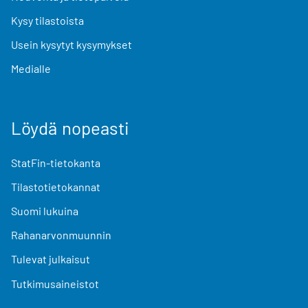
Kysy tilastoista
Usein kysytyt kysymykset
Medialle
Löydä nopeasti
StatFin-tietokanta
Tilastotietokannat
Suomi lukuina
Rahanarvonmuunnin
Tulevat julkaisut
Tutkimusaineistot