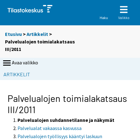
Valikko
Haku
Etusivu
>
Artikkelit
>
Palvelualojen toimialakatsaus
III/2011
Avaa valikko
ARTIKKELIT
Palvelualojen toimialakatsaus
III/2011
Palvelualojen suhdannetilanne ja näkymät
Palvelualat vakaassa kasvussa
Palvelualojen työllisyys kääntyi laskuun