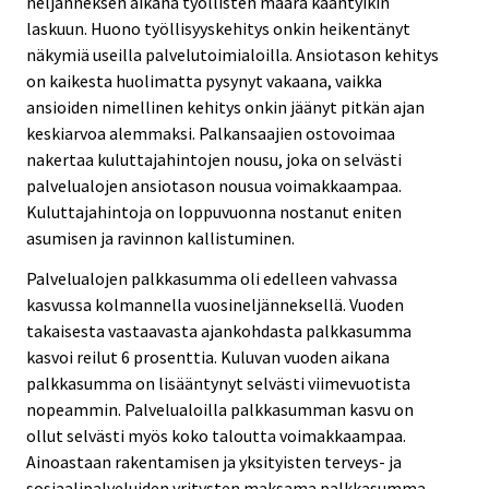
neljänneksen aikana työllisten määrä kääntyikin
laskuun. Huono työllisyyskehitys onkin heikentänyt
näkymiä useilla palvelutoimialoilla. Ansiotason kehitys
on kaikesta huolimatta pysynyt vakaana, vaikka
ansioiden nimellinen kehitys onkin jäänyt pitkän ajan
keskiarvoa alemmaksi. Palkansaajien ostovoimaa
nakertaa kuluttajahintojen nousu, joka on selvästi
palvelualojen ansiotason nousua voimakkaampaa.
Kuluttajahintoja on loppuvuonna nostanut eniten
asumisen ja ravinnon kallistuminen.
Palvelualojen palkkasumma oli edelleen vahvassa
kasvussa kolmannella vuosineljänneksellä. Vuoden
takaisesta vastaavasta ajankohdasta palkkasumma
kasvoi reilut 6 prosenttia. Kuluvan vuoden aikana
palkkasumma on lisääntynyt selvästi viimevuotista
nopeammin. Palvelualoilla palkkasumman kasvu on
ollut selvästi myös koko taloutta voimakkaampaa.
Ainoastaan rakentamisen ja yksityisten terveys- ja
sosiaalipalveluiden yritysten maksama palkkasumma