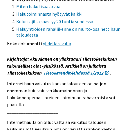
i
Miten haku lisää arvoa
s
Hakutoiminnasta hyötyvät kaikki
e
Kuluttajilta säästyy 20 tuntia vuodessa
e
Hakuyhtiöiden rahaliikenne on murto-osa nettihaun
n
taloudesta
p
Koko dokumentti
yhdellä sivulla
a
l
Kirjoittaja: Aku Alanen on yliaktuaari Tilastokeskuksen
v
taloudelliset olot -yksikössä. Artikkeli on julkaistu
e
Tilastokeskuksen
Tieto&trendit-lehdessä 1/2012
.
l
u
Internethaun vaikutus kansantalouteen on paljon
u
enemmän kuin vain verkkomainonnan ja
n
hakukoneoperaattoreiden toiminnan rahavirroista voi
.
päätellä.
______________________
Internethaulla on ollut valtaisa vaikutus talouden
kaikkiin ulottuvuuksiin. Sitä on verrattu sähkön käytön