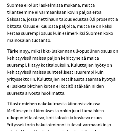
Suomea ei ollut laskelmissa mukana, mutta
tilanteemme ei varmaankaan kovin paljoa eroa
Saksasta, jossa nettihaun talous edustaa 0,9 prosenttia
bkt:sta. Osuus ei kuulosta paljolta, mutta se on kaksi
kertaa suurempi osuus kuin esimerkiksi Suomen koko
mainosalan tuotanto.
Tärkein syy, miksi bkt-laskennan ulkopuolinen osuus on
kehittyvissä maissa paljon kehittyneitä maita
suurempi, liittyy kotitalouksiin. Kuluttajien hyöty on
kehittyvissä maissa suhteellisesti suurempi kuin
yrityssektorin. Kuluttajien nettihausta saamaa hyötyä
ei lasketa bkt:hen kuten ei kotitöistäkään niiden
suuresta arvosta huolimatta.
Tilastomiehen näkökulmasta kiinnostavin osa
McKinseyn tutkimuksesta onkin juuri tämä bkt:n
ulkopuolella oleva, kotitalouksia koskeva osuus.
Yrityssektorin hakutoiminnot tulevat varmaankin jo