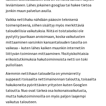
leviämiseen. Lähes jokainen googlaa tai hakee tietoa
jonkin muun palvelun avulla.
Vaikka nettihaku nähdään pääosin teknisenä
toimenpiteenä, siihen sisältyy myös merkittäviä
taloudellisia vaikutuksia. Niitä ei toistaiseksi ole
pystytty juurikaan arvioimaan, koska vaikutusten
mittaaminen varsinkin kansantalouden tasolla on
vaikeaa – kuten lähes kaiken muunkin internetiin
liittyvän toiminnan mittaaminen. Yksityiskohtaisia
erikoistutkimuksia hakutoiminnoista netti on toki
pullollaan.
Aiemmin nettihaun taloudella on ymmärretty
suppeasti toisaalta nettimainonnan taloutta, toisaalta
hakukoneita pyörittävien yritysten kuten Googlen
taloutta. Nuo ovat tärkeä osa kokonaisvaikutusta,
mutta hakutoiminnoilla on myös paljon laajempi
vaikutus talouteen.