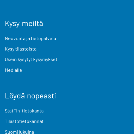
Kysy meiltä
Neuvonta ja tietopalvelu
Kysy tilastoista
Usein kysytyt kysymykset
Medialle
Löydä nopeasti
StatFin-tietokanta
Tilastotietokannat
Suomi lukuina