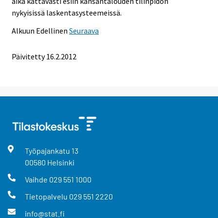
aika kattavasti esiin kansantalouden tilinpidon
nykyisissä laskentasysteemeissä.
Alkuun
Edellinen
Seuraava
Päivitetty 16.2.2012
Työpajankatu
13
00580
Helsinki
Vaihde
029 551 1000
Tietopalvelu
029 551 2220
info@stat.fi