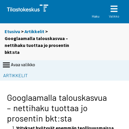
Valikko
Haku
Etusivu
>
Artikkelit
>
Googlaamalla talouskasvua –
nettihaku tuottaa jo prosentin
bkt:sta
Avaa valikko
S
ARTIKKELIT
i
i
r
Googlaamalla talouskasvua
r
– nettihaku tuottaa jo
y
t
prosentin bkt:sta
t
o
Yritykset hyötyvät enemmän teollisuusmaissa