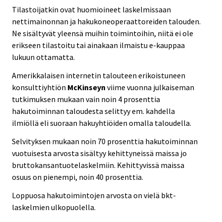
Tilastoijatkin ovat huomioineet laskelmissaan
nettimainonnan ja hakukoneoperaattoreiden talouden.
Ne sisältyvät yleensä muihin toimintoihin, niitä ei ole
erikseen tilastoitu tai ainakaan ilmaistu e-kauppaa
lukuun ottamatta.
Amerikkalaisen internetin talouteen erikoistuneen
konsulttiyhtiön
McKinseyn
viime vuonna julkaiseman
tutkimuksen mukaan vain noin 4 prosenttia
hakutoiminnan taloudesta selittyy em. kahdella
ilmiöllä eli suoraan hakuyhtiöiden omalla taloudella.
Selvityksen mukaan noin 70 prosenttia hakutoiminnan
vuotuisesta arvosta sisältyy kehittyneissä maissa jo
bruttokansantuotelaskelmiin. Kehittyvissä maissa
osuus on pienempi, noin 40 prosenttia.
Loppuosa hakutoimintojen arvosta on vielä bkt-
laskelmien ulkopuolella.