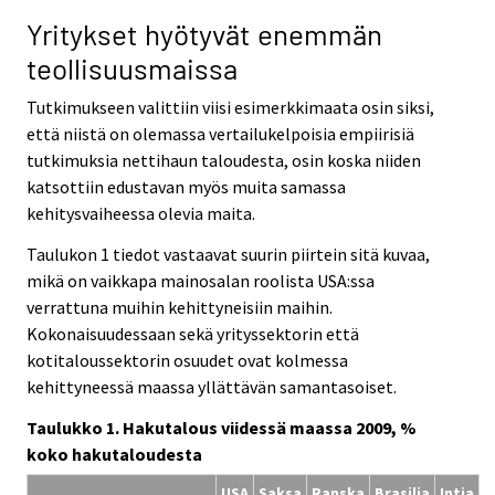
Yritykset hyötyvät enemmän
teollisuusmaissa
Tutkimukseen valittiin viisi esimerkkimaata osin siksi,
että niistä on olemassa vertailukelpoisia empiirisiä
tutkimuksia nettihaun taloudesta, osin koska niiden
katsottiin edustavan myös muita samassa
kehitysvaiheessa olevia maita.
Taulukon 1 tiedot vastaavat suurin piirtein sitä kuvaa,
mikä on vaikkapa mainosalan roolista USA:ssa
verrattuna muihin kehittyneisiin maihin.
Kokonaisuudessaan sekä yrityssektorin että
kotitaloussektorin osuudet ovat kolmessa
kehittyneessä maassa yllättävän samantasoiset.
Taulukko 1. Hakutalous viidessä maassa 2009, %
koko hakutaloudesta
USA
Saksa
Ranska
Brasilia
Intia