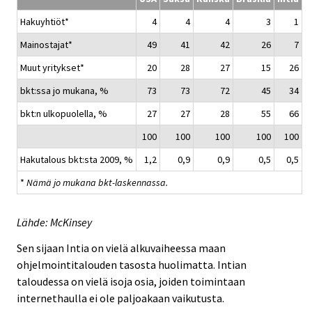
Hakuyhtiöt*
4
4
4
3
1
Mainostajat*
49
41
42
26
7
Muut yritykset*
20
28
27
15
26
bkt:ssa jo mukana, %
73
73
72
45
34
bkt:n ulkopuolella, %
27
27
28
55
66
100
100
100
100
100
Hakutalous bkt:sta 2009, %
1,2
0,9
0,9
0,5
0,5
*
Nämä jo mukana bkt-laskennassa.
Lähde: McKinsey
Sen sijaan Intia on vielä alkuvaiheessa maan
ohjelmointitalouden tasosta huolimatta. Intian
taloudessa on vielä isoja osia, joiden toimintaan
internethaulla ei ole paljoakaan vaikutusta.