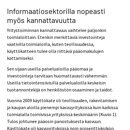
Informaatiosektorilla nopeasti
myös kannattavuutta
Yritystoiminnan kannattavuus vaihtelee paljonkin
toimialoittain. Etenkin merkittäviä investointeja
vaativilla toimialoilla, kuten teollisuudessa,
käyttökatteen tulee olla riittävä pääomakulujen
kattamiseksi.
Sen sijaan useilla palvelualoilla pääomaa ja
investointeja tarvitaan huomattavasti vähemmän.
Useilla tietointensiivisillä palvelualoilla keskeisin
tuotannontekijä on henkilöstön osaaminen ja taidot.
Vuonna 2009 käyttökate oli teollisuuden, rakentamisen
ja kaupan aloilla pienempi kasvuyrityksissä kuin kaikissa
toimialalla toimivissa yrityksissä keskimäärin (Kuvio 1).
Tulos johtunee pääosin panostuksesta kasvuun.
Käyttökate oli kasvuyrityksissä noin prosenttiyksikön