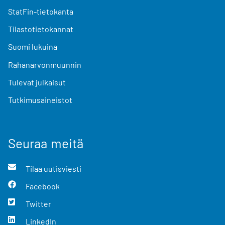
StatFin-tietokanta
Tilastotietokannat
Suomi lukuina
Rahanarvonmuunnin
Tulevat julkaisut
Tutkimusaineistot
Seuraa meitä
Tilaa uutisviesti
Facebook
Twitter
LinkedIn