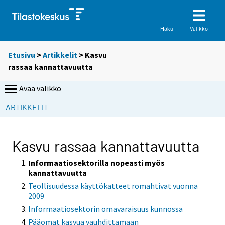
Valikko
Haku
Etusivu
>
Artikkelit
> Kasvu
rassaa kannattavuutta
Avaa valikko
S
ARTIKKELIT
i
i
r
Kasvu rassaa kannattavuutta
r
y
Informaatiosektorilla nopeasti myös
kannattavuutta
t
Teollisuudessa käyttökatteet romahtivat vuonna
t
2009
o
Informaatiosektorin omavaraisuus kunnossa
i
Pääomat kasvua vauhdittamaan
s