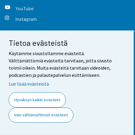
YouTube
Instagram
Tietoa evästeistä
Yhteystiedot
Käytämme sivustollamme evästeitä.
Palaute
Välttämättömiä evästeitä tarvitaan, jotta sivusto
toimii oikein. Muita evästeitä tarvitaan videoiden,
Käyttöehdot
podcastien ja palautepalvelun esittämiseen.
Tietosuoja
Lue lisää evästeistä.
Saavutettavuus
Hyväksyn kaikki evästeet
Tietoa sivustosta
Vain välttämättömät evästeet
Evästeasetukset