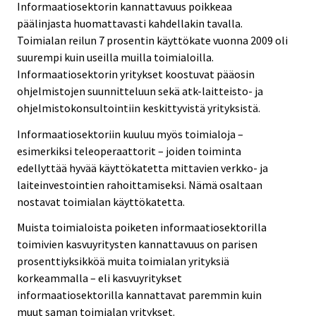
Informaatiosektorin kannattavuus poikkeaa
päälinjasta huomattavasti kahdellakin tavalla.
Toimialan reilun 7 prosentin käyttökate vuonna 2009 oli
suurempi kuin useilla muilla toimialoilla.
Informaatiosektorin yritykset koostuvat pääosin
ohjelmistojen suunnitteluun sekä atk-laitteisto- ja
ohjelmistokonsultointiin keskittyvistä yrityksistä.
Informaatiosektoriin kuuluu myös toimialoja –
esimerkiksi teleoperaattorit – joiden toiminta
edellyttää hyvää käyttökatetta mittavien verkko- ja
laiteinvestointien rahoittamiseksi. Nämä osaltaan
nostavat toimialan käyttökatetta.
Muista toimialoista poiketen informaatiosektorilla
toimivien kasvuyritysten kannattavuus on parisen
prosenttiyksikköä muita toimialan yrityksiä
korkeammalla – eli kasvuyritykset
informaatiosektorilla kannattavat paremmin kuin
muut saman toimialan yritykset.