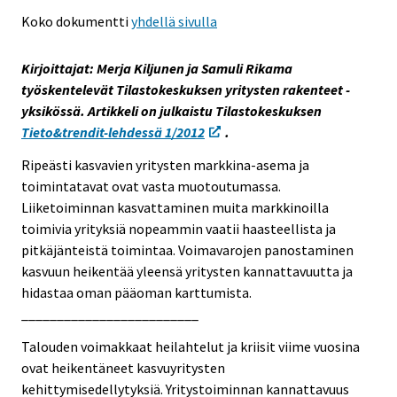
e
Koko dokumentti
yhdellä sivulla
e
n
Kirjoittajat: Merja Kiljunen ja Samuli Rikama
p
työskentelevät Tilastokeskuksen yritysten rakenteet -
a
yksikössä. Artikkeli on julkaistu Tilastokeskuksen
l
Tieto&trendit-lehdessä 1/2012
.
v
Ripeästi kasvavien yritysten markkina-asema ja
e
toimintatavat ovat vasta muotoutumassa.
l
Liiketoiminnan kasvattaminen muita markkinoilla
u
toimivia yrityksiä nopeammin vaatii haasteellista ja
u
pitkäjänteistä toimintaa. Voimavarojen panostaminen
n
kasvuun heikentää yleensä yritysten kannattavuutta ja
.
hidastaa oman pääoman karttumista.
_________________________
Talouden voimakkaat heilahtelut ja kriisit viime vuosina
ovat heikentäneet kasvuyritysten
kehittymisedellytyksiä. Yritystoiminnan kannattavuus