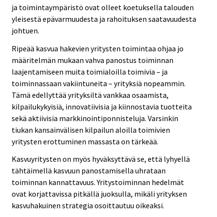
ja toimintaympäristö ovat olleet koetuksella talouden
yleisestä epävarmuudesta ja rahoituksen saatavuudesta
johtuen.
Ripeää kasvua hakevien yritysten toimintaa ohjaa jo
määritelmän mukaan vahva panostus toiminnan
laajentamiseen muita toimialoilla toimivia – ja
toiminnassaan vakiintuneita – yrityksiä nopeammin.
Tämä edellyttää yrityksiltä vankkaa osaamista,
kilpailukykyisiä, innovatiivisia ja kiinnostavia tuotteita
sekä aktiivisia markkinointiponnisteluja. Varsinkin
tiukan kansainvälisen kilpailun aloilla toimivien
yritysten erottuminen massasta on tärkeää.
Kasvuyritysten on myös hyväksyttävä se, että lyhyellä
tähtäimellä kasvuun panostamisella uhrataan
toiminnan kannattavuus. Yritystoiminnan hedelmät
ovat korjattavissa pitkällä juoksulla, mikäli yrityksen
kasvuhakuinen strategia osoittautuu oikeaksi.