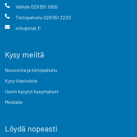
Vaihde
029 551 1000
Tietopalvelu
029 551 2220
info@stat.fi
Kysy meiltä
Neuvonta ja tietopalvelu
Kysy tilastoista
Usein kysytyt kysymykset
Medialle
Löydä nopeasti