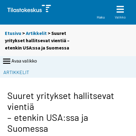
Valikko
Haku
Etusivu
>
Artikkelit
> Suuret
yritykset hallitsevat vientiä –
etenkin USA:ssa ja Suomessa
Avaa valikko
S
ARTIKKELIT
i
i
r
Suuret yritykset hallitsevat
r
vientiä
y
t
– etenkin USA:ssa ja
t
Suomessa
o
i