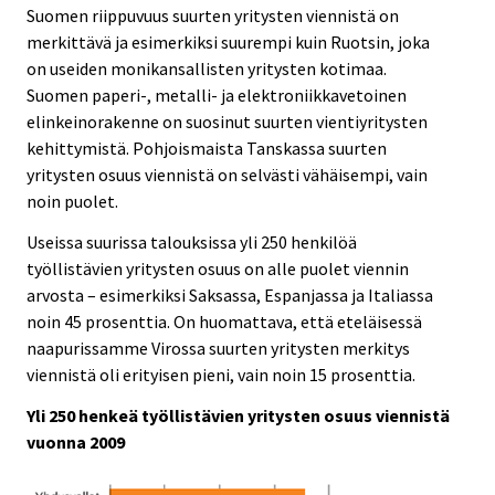
Suomen riippuvuus suurten yritysten viennistä on
merkittävä ja esimerkiksi suurempi kuin Ruotsin, joka
on useiden monikansallisten yritysten kotimaa.
Suomen paperi-, metalli- ja elektroniikkavetoinen
elinkeinorakenne on suosinut suurten vientiyritysten
kehittymistä. Pohjoismaista Tanskassa suurten
yritysten osuus viennistä on selvästi vähäisempi, vain
noin puolet.
Useissa suurissa talouksissa yli 250 henkilöä
työllistävien yritysten osuus on alle puolet viennin
arvosta – esimerkiksi Saksassa, Espanjassa ja Italiassa
noin 45 prosenttia. On huomattava, että eteläisessä
naapurissamme Virossa suurten yritysten merkitys
viennistä oli erityisen pieni, vain noin 15 prosenttia.
Yli 250 henkeä työllistävien yritysten osuus viennistä
vuonna 2009