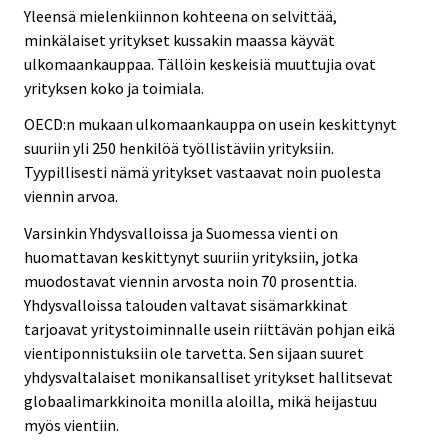
Yleensä mielenkiinnon kohteena on selvittää,
minkälaiset yritykset kussakin maassa käyvät
ulkomaankauppaa. Tällöin keskeisiä muuttujia ovat
yrityksen koko ja toimiala.
OECD:n mukaan ulkomaankauppa on usein keskittynyt
suuriin yli 250 henkilöä työllistäviin yrityksiin.
Tyypillisesti nämä yritykset vastaavat noin puolesta
viennin arvoa.
Varsinkin Yhdysvalloissa ja Suomessa vienti on
huomattavan keskittynyt suuriin yrityksiin, jotka
muodostavat viennin arvosta noin 70 prosenttia.
Yhdysvalloissa talouden valtavat sisämarkkinat
tarjoavat yritystoiminnalle usein riittävän pohjan eikä
vientiponnistuksiin ole tarvetta. Sen sijaan suuret
yhdysvaltalaiset monikansalliset yritykset hallitsevat
globaalimarkkinoita monilla aloilla, mikä heijastuu
myös vientiin.