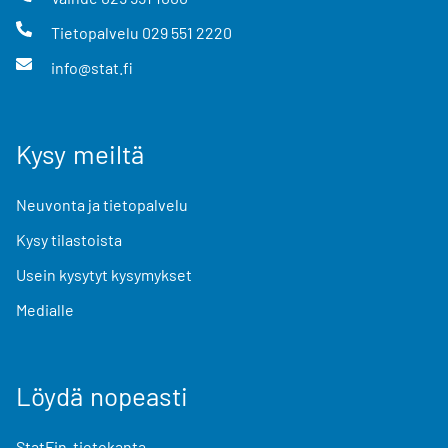
Tietopalvelu
029 551 2220
info@stat.fi
Kysy meiltä
Neuvonta ja tietopalvelu
Kysy tilastoista
Usein kysytyt kysymykset
Medialle
Löydä nopeasti
StatFin-tietokanta