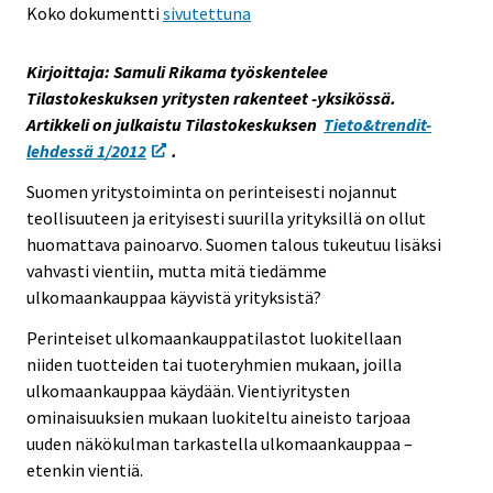
Koko dokumentti
sivutettuna
s
e
Kirjoittaja: Samuli Rikama työskentelee
e
Tilastokeskuksen yritysten rakenteet -yksikössä.
n
Artikkeli on julkaistu Tilastokeskuksen
Tieto&trendit-
p
lehdessä 1/2012
.
a
l
Suomen yritystoiminta on perinteisesti nojannut
v
teollisuuteen ja erityisesti suurilla yrityksillä on ollut
e
huomattava painoarvo. Suomen talous tukeutuu lisäksi
l
vahvasti vientiin, mutta mitä tiedämme
u
ulkomaankauppaa käyvistä yrityksistä?
u
Perinteiset ulkomaankauppatilastot luokitellaan
n
niiden tuotteiden tai tuoteryhmien mukaan, joilla
.
ulkomaankauppaa käydään. Vientiyritysten
ominaisuuksien mukaan luokiteltu aineisto tarjoaa
uuden näkökulman tarkastella ulkomaankauppaa –
etenkin vientiä.