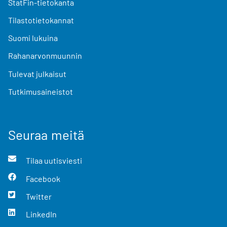
StatFin-tietokanta
Tilastotietokannat
Suomi lukuina
Rahanarvonmuunnin
Tulevat julkaisut
Tutkimusaineistot
Seuraa meitä
Tilaa uutisviesti
Facebook
Twitter
LinkedIn