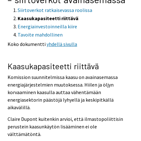
Siirtoverkot ratkaisevassa roolissa
Kaasukapasiteetti riittävä
Energiainvestoinneilla kiire
Tavoite mahdollinen
Koko dokumentti
yhdellä sivulla
Kaasukapasiteetti riittävä
Komission suunnitelmissa kaasu on avainasemassa
energiajärjestelmien muutoksessa. Hiilen ja öljyn
korvaaminen kaasulla auttaa vähentämään
energiasektorin päästöjä lyhyellä ja keskipitkällä
aikavälillä.
Claire Dupont kuitenkin arvioi, että ilmastopoliittisin
perustein kaasunkäytön lisääminen ei ole
välttämätöntä.