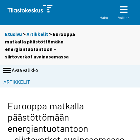
Valikko
Haku
Etusivu
>
Artikkelit
> Eurooppa
matkalla päästöttömään
energiantuotantoon –
siirtoverkot avainasemassa
Avaa valikko
ARTIKKELIT
Eurooppa matkalla
päästöttömään
energiantuotantoon
– siirtoverkot avainasemassa