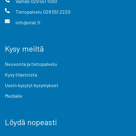
Vaihde
029 551 1000
Tietopalvelu
029 551 2220
info@stat.fi
Kysy meiltä
Neuvonta ja tietopalvelu
Kysy tilastoista
Usein kysytyt kysymykset
Medialle
Löydä nopeasti