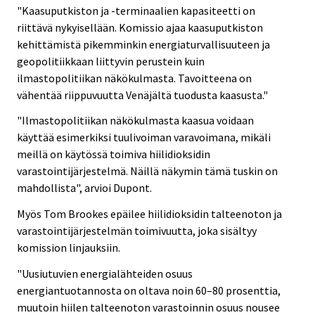
"Kaasuputkiston ja -terminaalien kapasiteetti on
riittävä nykyisellään. Komissio ajaa kaasuputkiston
kehittämistä pikemminkin energiaturvallisuuteen ja
geopolitiikkaan liittyvin perustein kuin
ilmastopolitiikan näkökulmasta. Tavoitteena on
vähentää riippuvuutta Venäjältä tuodusta kaasusta."
"Ilmastopolitiikan näkökulmasta kaasua voidaan
käyttää esimerkiksi tuulivoiman varavoimana, mikäli
meillä on käytössä toimiva hiilidioksidin
varastointijärjestelmä. Näillä näkymin tämä tuskin on
mahdollista", arvioi Dupont.
Myös Tom Brookes epäilee hiilidioksidin talteenoton ja
varastointijärjestelmän toimivuutta, joka sisältyy
komission linjauksiin.
"Uusiutuvien energialähteiden osuus
energiantuotannosta on oltava noin 60–80 prosenttia,
muutoin hiilen talteenoton varastoinnin osuus nousee