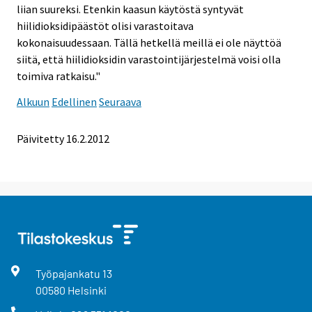
liian suureksi. Etenkin kaasun käytöstä syntyvät
hiilidioksidipäästöt olisi varastoitava
kokonaisuudessaan. Tällä hetkellä meillä ei ole näyttöä
siitä, että hiilidioksidin varastointijärjestelmä voisi olla
toimiva ratkaisu."
Alkuun
Edellinen
Seuraava
Päivitetty 16.2.2012
Työpajankatu
13
00580
Helsinki