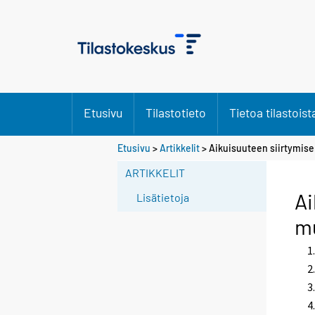
Etusivu
Tilastotieto
Tietoa tilastoist
Etusivu
>
Artikkelit
> Aikuisuuteen siirtymis
ARTIKKELIT
Ai
Lisätietoja
m