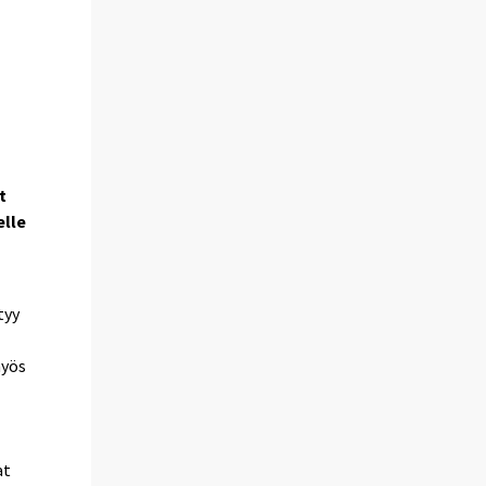
t
elle
tyy
myös
at