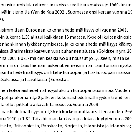
ouusiutumisluku alitettiin useissa teollisuusmaissa jo 1960-luvun
ivälin tienoilla (Van de Kaa 2002), Suomessa ensi kertaa vuonna 1
4).
aisimmillaan Euroopan kokonaishedelmällisyys oli vuonna 2001,
oin lukema 1,30 alittui kaikkiaan 15 maassa. Kyse oli kuitenkin osit
enhankinnan lykkääntymisestä, ja kokonaishedelmällisyys käänty
ssa länsimaissa kasvuun vuosituhannen alussa. (Goldstein ym. 20
na 2008 EU27-maiden keskiarvo oli noussut jo 1,60:een, mistä se
temmin on taas hieman laskenut viimeisimmän taantuman myötä
isinta hedelmällisyys on Etelä-Euroopan ja Itä-Euroopan maissa
 Saksassa ja Itävallassa. (Eurostat.)
men kokonaishedelmällisyysluku on Euroopan suurimpia. Vuoden
 pohjalukeman 1,50 jälkeen kokonaishedelmällisyyden trendi on
lä ollut pitkällä aikavälillä nouseva. Vuonna 2009
naishedelmällisyys oli 1,86 eli korkeimmillaan sitten vuoden 1969
na 2010 jo 1,87. Tätä hieman korkeampia lukuja löytyi vuonna 20
sista, Britanniasta, Ranskasta, Norjasta, Islannista ja Irlannista;