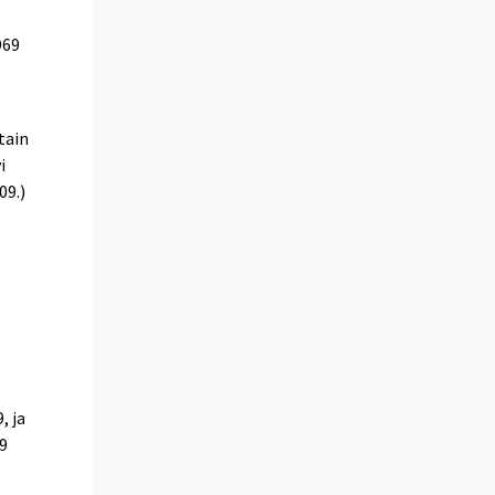
969
tain
i
09.)
.
, ja
09