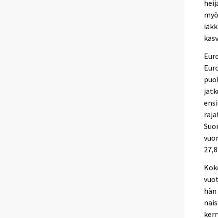
heij
myös
iäkk
kas
Euro
Euro
puol
jatk
ensi
raja
Suom
vuo
27,8
Koko
vuot
hän 
nais
kerr