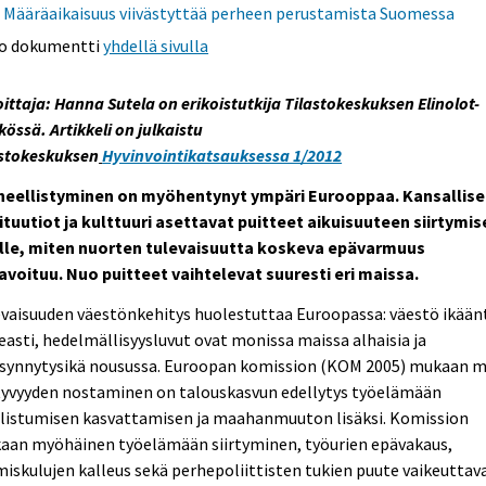
Määräaikaisuus viivästyttää perheen perustamista Suomessa
o dokumentti
yhdellä sivulla
oittaja: Hanna Sutela on erikoistutkija Tilastokeskuksen Elinolot-
kössä. Artikkeli on julkaistu
astokeskuksen
Hyvinvointikatsauksessa 1/2012
heellistyminen on myöhentynyt ympäri Eurooppaa. Kansallise
ituutiot ja kulttuuri asettavat puitteet aikuisuuteen siirtymis
sille, miten nuorten tulevaisuutta koskeva epävarmuus
avoituu. Nuo puitteet vaihtelevat suuresti eri maissa.
vaisuuden väestönkehitys huolestuttaa Euroopassa: väestö ikään
asti, hedelmällisyysluvut ovat monissa maissa alhaisia ja
isynnytysikä nousussa. Euroopan komission (KOM 2005) mukaan 
tyvyyden nostaminen on talouskasvun edellytys työelämään
llistumisen kasvattamisen ja maahanmuuton lisäksi. Komission
aan myöhäinen työelämään siirtyminen, työurien epävakaus,
iskulujen kalleus sekä perhepoliittisten tukien puute vaikeuttav