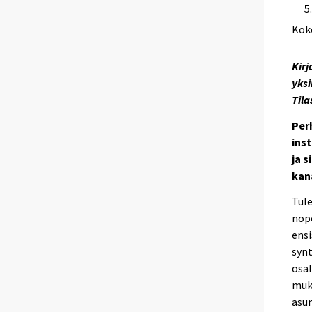
Kok
Kirj
yksi
Til
Per
inst
ja 
kan
Tule
nope
ens
syn
osa
muk
asum