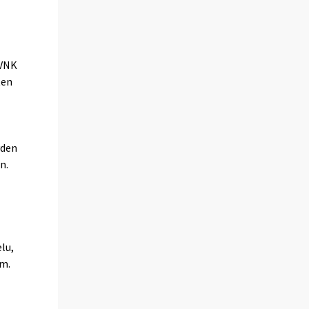
(VNK
ten
yden
n.
lu,
ym.