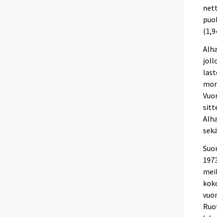
nett
puol
(1,9
Alh
joll
last
moni
Vuon
sit
Alha
sekä
Suo
1973
meil
koko
vuon
Ruot