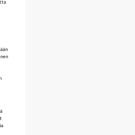
tta
kään
inen
n
tä
t
ia