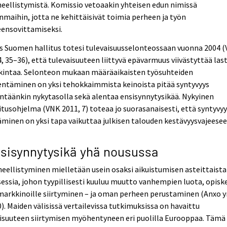
eellistymistä. Komissio vetoaakin yhteisen edun nimissä
nmaihin, jotta ne kehittäisivät toimia perheen ja työn
eensovittamiseksi.
s Suomen hallitus totesi tulevaisuusselonteossaan vuonna 2004 
, 35–36), että tulevaisuuteen liittyvä epävarmuus viivästyttää las
kintaa. Selonteon mukaan määräaikaisten työsuhteiden
entäminen on yksi tehokkaimmista keinoista pitää syntyvyys
ntäänkin nykytasolla sekä alentaa ensisynnytysikää. Nykyinen
itusohjelma (VNK 2011, 7) toteaa jo suorasanaisesti, että syntyvy
äminen on yksi tapa vaikuttaa julkisen talouden kestävyysvajeesee
sisynnytysikä yhä nousussa
eellistyminen mielletään usein osaksi aikuistumisen asteittaista
essia, johon tyypillisesti kuuluu muutto vanhempien luota, opiske
markkinoille siirtyminen – ja oman perheen perustaminen (Anxo 
). Maiden välisissä vertailevissa tutkimuksissa on havaittu
isuuteen siirtymisen myöhentyneen eri puolilla Eurooppaa. Tämä