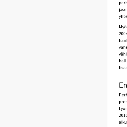
perh
jäse
yht
Myö
2004
han
väh
vähi
hall
lisä
En
Perh
pros
työ
2010
aiku