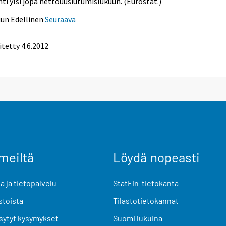
nti ylsi jopa nettouusiutumislukuun. (Eurostat.)
uun
Edellinen
Seuraava
itetty 4.6.2012
meiltä
Löydä nopeasti
 ja tietopalvelu
StatFin-tietokanta
stoista
Tilastotietokannat
sytyt kysymykset
Suomi lukuina