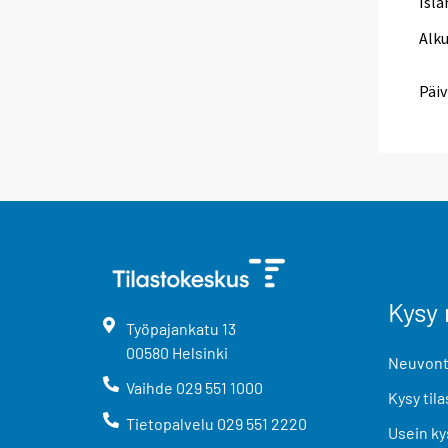
Isla
Alk
Päiv
Kysy 
Työpajankatu
13
00580
Helsinki
Neuvonta
Vaihde
029 551 1000
Kysy tila
Tietopalvelu
029 551 2220
Usein ky