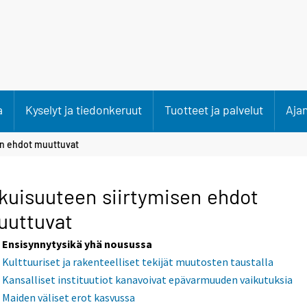
a
Kyselyt ja tiedonkeruut
Tuotteet ja palvelut
Aja
en ehdot muuttuvat
kuisuuteen siirtymisen ehdot
uuttuvat
Ensisynnytysikä yhä nousussa
Kulttuuriset ja rakenteelliset tekijät muutosten taustalla
Kansalliset instituutiot kanavoivat epävarmuuden vaikutuksia
Maiden väliset erot kasvussa