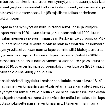
astuu suoraan keskimääräisen ensisynnytysiän nousuun ja sitä kau
 syntyvyyteen: vaikeudet tulla raskaaksi lisääntyvät iän myötä, ja
äinä esikoislapsensa saaville jää rajallisesti aikaa perhekoon
vattamiseen.
opassa ensisynnytysiän nousun trendi alkoi Länsi- ja Pohjois-
opan maista 1970-luvun alussa, ja suuntaus valtasi 1990-luvun
iväliin mennessä jo suurimman osan Keski- ja Itä-Eurooppaa. Pit
unut trendi on nyt alkanut monissa maissa tasoittua. Keskimäärä
synnytysikä ei voikaan nousta loputtomiin, sillä biologia asettaa
t, ja aina on äitejä, jotka saavat lapset nuorina. (Sobotka 2004.)
essa ikä on noussut noin 26 vuodesta vuonna 1985 jo 28,3 vuotee
nna 2010. Luku on hieman eurooppalaisen keskitason (EU27-maat
 vuotta vuonna 2008) yläpuolella.
naishedelmällisyysluku ilmaisee sen, kuinka monta lasta 15–49-
ias nainen keskimäärin synnyttäisi elämänsä aikana olettaen, et
synnyttäisi samalla tavoin kuin kaikki hedelmällisessä iässä oleva
et kyseisen vuoden aikana. Jotta väestön määrä ei laske, olisi laps
yttävä jokaiselle naiselle keskimäärin 2,1 tai enemmän. Tämä