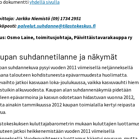
o dokumentti
yhdellä sivulla
oittaja: Jarkko Niemistö (09) 1734 2951
köposti:
palvelut.suhdanne@tilastokeskus.fi
us: Osmo Laine, toimitusjohtaja, Päivittäistavarakauppa ry
upan suhdannetilanne ja näkymät
an suhdannekuva pysyi vuoden 2011 viimeisellä neljänneksellä
aana talouteen kohdistuneesta epävarmuudesta huolimatta.
evaihto jatkoi kasvuaan loka-joulukuussa, vaikka kasvuvauhti hie
astuikin alkuvuodesta. Kaupan alan suhdannenäkymiä pidetään
lleen epävarmoina ja kasvun odotetaan hidastuvan vuonna 2012,
a ainakin tammikuussa 2012 kaupan toimialalla kertyi reipasta
ua.
astokeskuksen kuluttajabarometrin mukaan kuluttajien luottamu
uteen jatkoi heikkenemistään vuoden 2011 viimeisellä
jänneksellä. Vuodenvaihteessa luottamus kääntyi nousuun, mutta