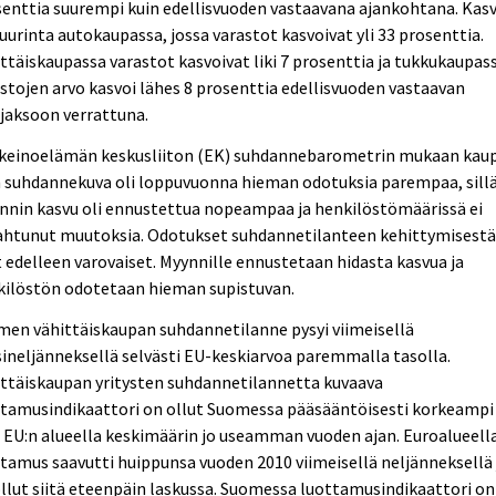
enttia suurempi kuin edellisvuoden vastaavana ajankohtana. Kas
suurinta autokaupassa, jossa varastot kasvoivat yli 33 prosenttia.
ttäiskaupassa varastot kasvoivat liki 7 prosenttia ja tukkukaupas
stojen arvo kasvoi lähes 8 prosenttia edellisvuoden vastaavan
jaksoon verrattuna.
nkeinoelämän keskusliiton (EK) suhdannebarometrin mukaan kau
n suhdannekuva oli loppuvuonna hieman odotuksia parempaa, sill
nnin kasvu oli ennustettua nopeampaa ja henkilöstömäärissä ei
ahtunut muutoksia. Odotukset suhdannetilanteen kehittymisest
 edelleen varovaiset. Myynnille ennustetaan hidasta kasvua ja
kilöstön odotetaan hieman supistuvan.
en vähittäiskaupan suhdannetilanne pysyi viimeisellä
ineljänneksellä selvästi EU-keskiarvoa paremmalla tasolla.
ttäiskaupan yritysten suhdannetilannetta kuvaava
ttamusindikaattori on ollut Suomessa pääsääntöisesti korkeampi
 EU:n alueella keskimäärin jo useamman vuoden ajan. Euroalueell
tamus saavutti huippunsa vuoden 2010 viimeisellä neljänneksellä 
llut siitä eteenpäin laskussa. Suomessa luottamusindikaattori on