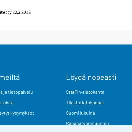
itetty 22.3.2012
meiltä
Löydä nopeasti
 ja tietopalvelu
StatFin-tietokanta
stoista
Tilastotietokannat
sytyt kysymykset
Suomi lukuina
Rahanarvonmuunnin