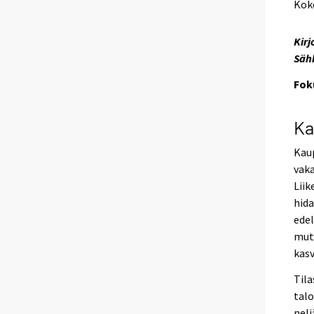
Kok
Kirj
Säh
Fok
Ka
Kaup
vak
Liik
hid
ede
mutt
kasv
Til
talo
nel