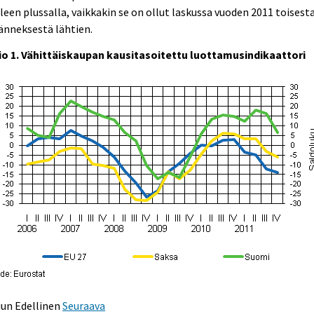
leen plussalla, vaikkakin se on ollut laskussa vuoden 2011 toisest
änneksestä lähtien.
io 1. Vähittäiskaupan kausitasoitettu luottamusindikaattori
uun
Edellinen
Seuraava