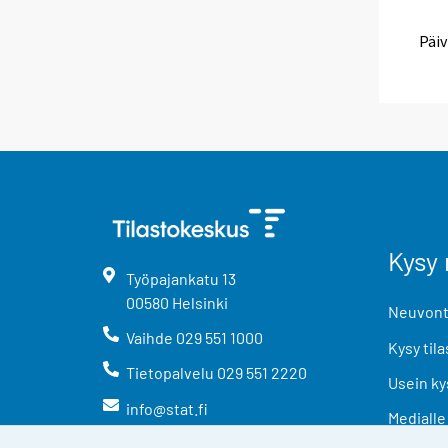
Päiv
Kysy 
Työpajankatu
13
00580
Helsinki
Neuvonta
Vaihde
029 551 1000
Kysy tila
Tietopalvelu
029 551 2220
Usein ky
info@stat.fi
Medialle