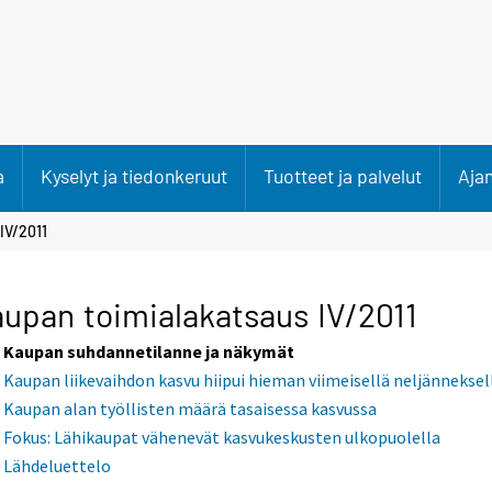
a
Kyselyt ja tiedonkeruut
Tuotteet ja palvelut
Aja
IV/2011
upan toimialakatsaus IV/2011
Kaupan suhdannetilanne ja näkymät
Kaupan liikevaihdon kasvu hiipui hieman viimeisellä neljänneksel
Kaupan alan työllisten määrä tasaisessa kasvussa
Fokus: Lähikaupat vähenevät kasvukeskusten ulkopuolella
Lähdeluettelo