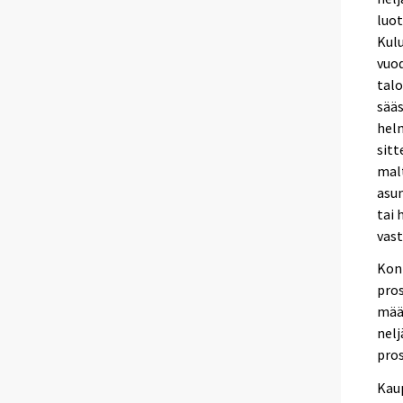
luot
Kul
vuod
tal
sääs
hel
sitt
malt
asun
tai 
vast
Konk
pro
määr
nelj
pros
Kaup