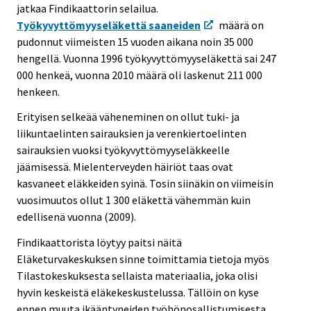
jatkaa Findikaattorin selailua.
Työkyvyttömyyseläkettä saaneiden
määrä on
pudonnut viimeisten 15 vuoden aikana noin 35 000
hengellä. Vuonna 1996 työkyvyttömyyseläkettä sai 247
000 henkeä, vuonna 2010 määrä oli laskenut 211 000
henkeen.
Erityisen selkeää väheneminen on ollut tuki- ja
liikuntaelinten sairauksien ja verenkiertoelinten
sairauksien vuoksi työkyvyttömyyseläkkeelle
jäämisessä. Mielenterveyden häiriöt taas ovat
kasvaneet eläkkeiden syinä. Tosin siinäkin on viimeisin
vuosimuutos ollut 1 300 eläkettä vähemmän kuin
edellisenä vuonna (2009).
Findikaattorista löytyy paitsi näitä
Eläketurvakeskuksen sinne toimittamia tietoja myös
Tilastokeskuksesta sellaista materiaalia, joka olisi
hyvin keskeistä eläkekeskustelussa. Tällöin on kyse
ennen muuta ikääntyneiden työhönosallistumisesta.