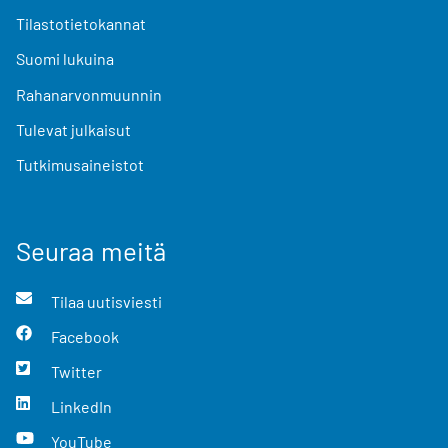
Tilastotietokannat
Suomi lukuina
Rahanarvonmuunnin
Tulevat julkaisut
Tutkimusaineistot
Seuraa meitä
Tilaa uutisviesti
Facebook
Twitter
LinkedIn
YouTube