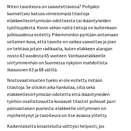
Miten tavoiteura on saavutettavissa? Pohjaksi
kannattaisi katsoa viimeisimpiä tilastoja
eläkkeellesiirtymisiän odotteesta tai ikääntyneiden
työllisyydestä. Kovin vähän näitä tietoja on kuitenkaan
julkisuudessa esitetty. Pikemminkin pyritään antamaan
sellainen kuva, että tavoite on vaikea saavuttaa ja pian
on tehtävä jotain radikaalia, kuten eläkkeen alarajan
nosto 63 vuodesta 65 vuoteen. Vanhuuseläkkeelle
siirtyminenhän on Suomessa nykyisin mahdollista
ikävuosien 63 ja 68 välillä.
Nostovaatimusten tueksi ei ole esitetty mitään
tilastoja. Se olisikin aika hankalaa, sillä sekä
eläkkeellesiirtymisiän odotetta että ikääntyneiden
työhön osallistuvuutta kuvaavat tilastot puhuvat juuri
päinvastaisen puolesta: eläkkeelle siirtyminen on
myöhentynyt ja tavoiteura on itse asiassa ylitetty.
Kaikenlaiselta kinastelulta välttyisi helposti, jos