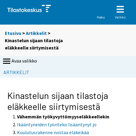
Valikko
Haku
Etusivu
>
Artikkelit
>
Kinastelun sijaan tilastoja
eläkkeelle siirtymisestä
Avaa valikko
S
S
S
ARTIKKELIT
i
i
i
i
i
i
r
r
r
Kinastelun sijaan tilastoja
r
r
r
eläkkeelle siirtymisestä
y
y
y
t
t
t
Vähemmän työkyvyttömyyseläkkeellekin
t
t
t
Ikääntyneiden työnteko lisääntynyt jo
o
o
o
Koulutusrakenne nostaa eläkeikää
i
i
i