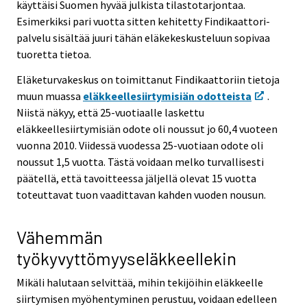
käyttäisi Suomen hyvää julkista tilastotarjontaa.
Esimerkiksi pari vuotta sitten kehitetty Findikaattori-
palvelu sisältää juuri tähän eläkekeskusteluun sopivaa
tuoretta tietoa.
Eläketurvakeskus on toimittanut Findikaattoriin tietoja
muun muassa
eläkkeellesiirtymisiän odotteista
.
Niistä näkyy, että 25-vuotiaalle laskettu
eläkkeellesiirtymisiän odote oli noussut jo 60,4 vuoteen
vuonna 2010. Viidessä vuodessa 25-vuotiaan odote oli
noussut 1,5 vuotta. Tästä voidaan melko turvallisesti
päätellä, että tavoitteessa jäljellä olevat 15 vuotta
toteuttavat tuon vaadittavan kahden vuoden nousun.
Vähemmän
työkyvyttömyyseläkkeellekin
Mikäli halutaan selvittää, mihin tekijöihin eläkkeelle
siirtymisen myöhentyminen perustuu, voidaan edelleen