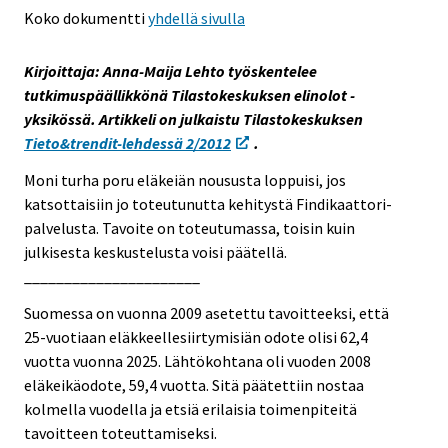
Koko dokumentti
yhdellä sivulla
s
s
s
e
e
e
e
e
e
Kirjoittaja: Anna-Maija Lehto työskentelee
n
n
n
tutkimuspäällikkönä Tilastokeskuksen elinolot -
p
p
p
yksikössä. Artikkeli on julkaistu Tilastokeskuksen
a
a
a
Tieto&trendit-lehdessä 2/2012
.
l
l
l
Moni turha poru eläkeiän noususta loppuisi, jos
v
v
v
katsottaisiin jo toteutunutta kehitystä Findikaattori-
e
e
e
palvelusta. Tavoite on toteutumassa, toisin kuin
l
l
l
julkisesta keskustelusta voisi päätellä.
u
u
u
______________________
u
u
u
n
n
n
Suomessa on vuonna 2009 asetettu tavoitteeksi, että
.
.
.
25-vuotiaan eläkkeellesiirtymisiän odote olisi 62,4
vuotta vuonna 2025. Lähtökohtana oli vuoden 2008
eläkeikäodote, 59,4 vuotta. Sitä päätettiin nostaa
kolmella vuodella ja etsiä erilaisia toimenpiteitä
tavoitteen toteuttamiseksi.