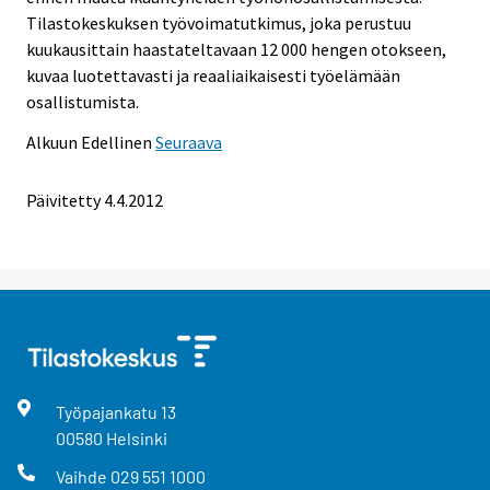
Tilastokeskuksen työvoimatutkimus, joka perustuu
kuukausittain haastateltavaan 12 000 hengen otokseen,
kuvaa luotettavasti ja reaaliaikaisesti työelämään
osallistumista.
Alkuun
Edellinen
Seuraava
Päivitetty 4.4.2012
Työpajankatu
13
00580
Helsinki
Vaihde
029 551 1000