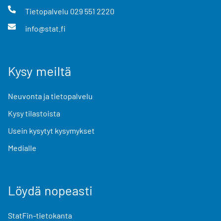
Tietopalvelu
029 551 2220
info@stat.fi
Kysy meiltä
Neuvonta ja tietopalvelu
Kysy tilastoista
Usein kysytyt kysymykset
Medialle
Löydä nopeasti
StatFin-tietokanta