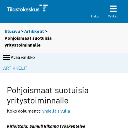
Valikko
Haku
Etusivu
>
Artikkelit
>
Pohjoismaat suotuisia
yritystoiminnalle
Avaa valikko
S
ARTIKKELIT
i
i
r
Pohjoismaat suotuisia
r
yritystoiminnalle
y
t
Koko dokumentti
yhdellä sivulla
t
o
Kirjoittaja: Samuli Rikama työskentelee
i