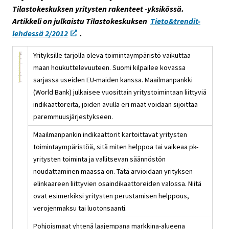
Tilastokeskuksen yritysten rakenteet -yksikössä.
s
Artikkeli on julkaistu Tilastokeskuksen
Tieto&trendit-
e
lehdessä 2/2012
.
e
n
Yrityksille tarjolla oleva toimintaympäristö vaikuttaa
p
maan houkuttelevuuteen. Suomi kilpailee kovassa
a
sarjassa useiden EU-maiden kanssa. Maailmanpankki
l
(World Bank) julkaisee vuosittain yritystoimintaan liittyviä
v
indikaattoreita, joiden avulla eri maat voidaan sijoittaa
e
paremmuusjärjestykseen.
l
u
Maailmanpankin indikaattorit kartoittavat yritysten
u
toimintaympäristöä, sitä miten helppoa tai vaikeaa pk-
n
yritysten toiminta ja vallitsevan säännöstön
.
noudattaminen maassa on. Tätä arvioidaan yrityksen
elinkaareen liittyvien osaindikaattoreiden valossa. Niitä
ovat esimerkiksi yritysten perustamisen helppous,
verojenmaksu tai luotonsaanti.
Pohjoismaat yhtenä laajempana markkina-alueena