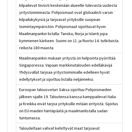
kilpailevat tiiviisti keskenään alueelle tulevasta uudesta
yritystoiminnasta. Pohjoismaat ovat globaalisti varsin
kilpailukykyisiä ja tarjoavat yrityksille suopean
toimintaympäristön. Pohjoismaat sijoittuvat hyvin
Maailmanpankin listalla: Tanska, Norja ja Islanti jopa
kymmenen kärkeen. Suomi on 11. ja Ruotsi 14. tutkituista
reilusta 180 maasta.
Maailmanpankin mukaan yritystä on helpointa pyörittää
Singaporessa. Vapaan markkinatalouden edelläkävijä
Yhdysvallat tarjoaa yritystoiminnalle edelleen hyvät
edellytykset ja sijoittuu listalla neljänneksi.
Euroopan talousveturi Saksa sijoittuu Pohjoismaiden
jälkeen sijalle 19. Taloutensa kanssa kamppailevat Italia
ja Kreikka eivät tarjoa yrityksille mitään erityistä. Sijoitus
on EU-maiden häntäpäätä ja maailmanlistalla sadan
tuntumassa.
Taloudeltaan vahvat kehittyvät maat tarjoavat