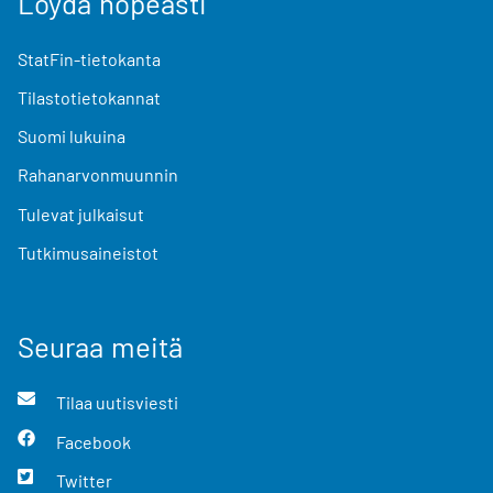
Löydä nopeasti
StatFin-tietokanta
Tilastotietokannat
Suomi lukuina
Rahanarvonmuunnin
Tulevat julkaisut
Tutkimusaineistot
Seuraa meitä
Tilaa uutisviesti
Facebook
Twitter