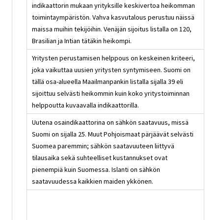
indikaattorin mukaan yrityksille keskivertoa heikomman
toimintaympäristön. Vahva kasvutalous perustuu näissä
maissa muihin tekijöihin. Venäjän sijoitus listalla on 120,
Brasilian ja Intian tätäkin heikompi.
Yritysten perustamisen helppous on keskeinen kriteeri,
joka vaikuttaa uusien yritysten syntymiseen. Suomi on
tällä osa-alueella Maailmanpankin listalla sijalla 39 eli
sijoittuu selvästi heikommin kuin koko yritystoiminnan
helppoutta kuvaavalla indikaattorilla.
Uutena osaindikaattorina on sähkön saatavuus, missä
Suomi on sijalla 25. Muut Pohjoismaat pärjäävät selvästi
Suomea paremmin; sähkön saatavuuteen liittyvä
tilausaika sekä suhteelliset kustannukset ovat
pienempiä kuin Suomessa. Islanti on sähkön
saatavuudessa kaikkien maiden ykkönen.