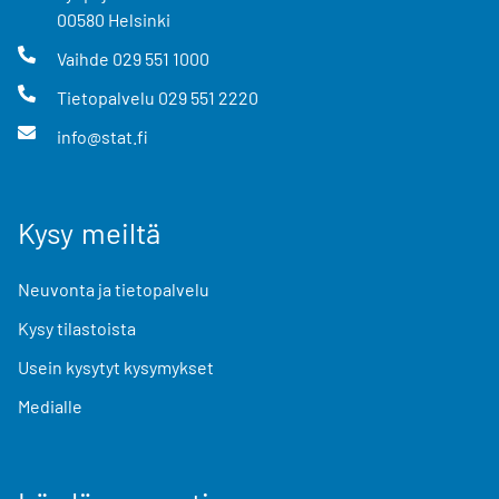
00580
Helsinki
Vaihde
029 551 1000
Tietopalvelu
029 551 2220
info@stat.fi
Kysy meiltä
Neuvonta ja tietopalvelu
Kysy tilastoista
Usein kysytyt kysymykset
Medialle