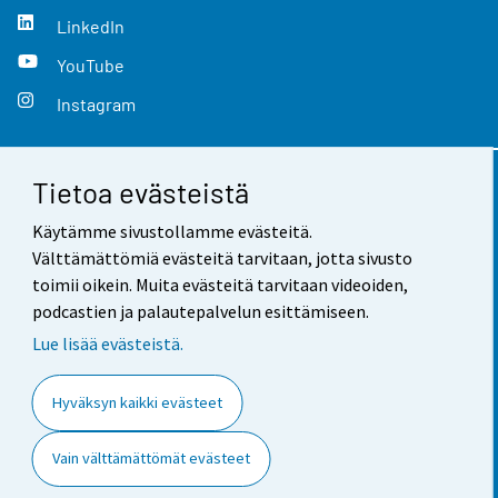
LinkedIn
YouTube
Instagram
Tietoa evästeistä
Yhteystiedot
Käytämme sivustollamme evästeitä.
Palaute
Välttämättömiä evästeitä tarvitaan, jotta sivusto
toimii oikein. Muita evästeitä tarvitaan videoiden,
Käyttöehdot
podcastien ja palautepalvelun esittämiseen.
Tietosuoja
Lue lisää evästeistä.
Saavutettavuus
Hyväksyn kaikki evästeet
Tietoa sivustosta
Vain välttämättömät evästeet
Evästeasetukset