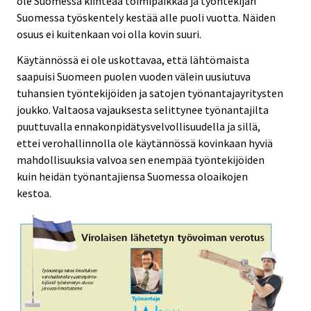
ole Suomessa kiinteää toimipaikkaa ja työntekijän
Suomessa työskentely kestää alle puoli vuotta. Näiden
osuus ei kuitenkaan voi olla kovin suuri.
Käytännössä ei ole uskottavaa, että lähtömaista
saapuisi Suomeen puolen vuoden välein uusiutuva
tuhansien työntekijöiden ja satojen työnantajayritysten
joukko. Valtaosa vajauksesta selittynee työnantajilta
puuttuvalla ennakonpidätysvelvollisuudella ja sillä,
ettei verohallinnolla ole käytännössä kovinkaan hyviä
mahdollisuuksia valvoa sen enempää työntekijöiden
kuin heidän työnantajiensa Suomessa oloaikojen
kestoa.