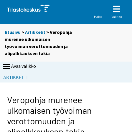
Valikko
Haku
Etusivu
>
Artikkelit
> Veropohja
murenee ulkomaisen
työvoiman verottomuuden ja
alipalkkauksen takia
Avaa valikko
S
ARTIKKELIT
i
i
r
Veropohja murenee
r
ulkomaisen työvoiman
y
t
verottomuuden ja
t
alipalkkauksen takia
o