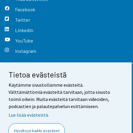
Facebook
Twitter
LinkedIn
YouTube
Instagram
Tietoa evästeistä
Yhteystiedot
Käytämme sivustollamme evästeitä.
Palaute
Välttämättömiä evästeitä tarvitaan, jotta sivusto
toimii oikein. Muita evästeitä tarvitaan videoiden,
Käyttöehdot
podcastien ja palautepalvelun esittämiseen.
Tietosuoja
Lue lisää evästeistä.
Saavutettavuus
Hyväksyn kaikki evästeet