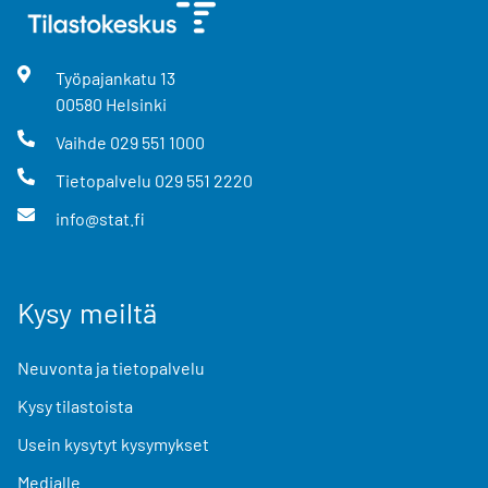
Työpajankatu
13
00580
Helsinki
Vaihde
029 551 1000
Tietopalvelu
029 551 2220
info@stat.fi
Kysy meiltä
Neuvonta ja tietopalvelu
Kysy tilastoista
Usein kysytyt kysymykset
Medialle