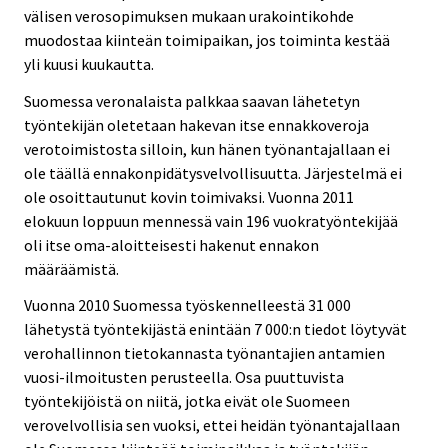
välisen verosopimuksen mukaan urakointikohde
muodostaa kiinteän toimipaikan, jos toiminta kestää
yli kuusi kuukautta.
Suomessa veronalaista palkkaa saavan lähetetyn
työntekijän oletetaan hakevan itse ennakkoveroja
verotoimistosta silloin, kun hänen työnantajallaan ei
ole täällä ennakonpidätysvelvollisuutta. Järjestelmä ei
ole osoittautunut kovin toimivaksi. Vuonna 2011
elokuun loppuun mennessä vain 196 vuokratyöntekijää
oli itse oma-aloitteisesti hakenut ennakon
määräämistä.
Vuonna 2010 Suomessa työskennelleestä 31 000
lähetystä työntekijästä enintään 7 000:n tiedot löytyvät
verohallinnon tietokannasta työnantajien antamien
vuosi-ilmoitusten perusteella. Osa puuttuvista
työntekijöistä on niitä, jotka eivät ole Suomeen
verovelvollisia sen vuoksi, ettei heidän työnantajallaan