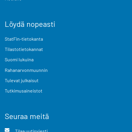
Löydä nopeasti
StatFin-tietokanta
Tilastotietokannat
Suomi lukuina
Rahanarvonmuunnin
Tulevat julkaisut
Tutkimusaineistot
Seuraa meitä
Tilaa uutisviesti