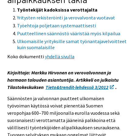
i
Työntekijät kadoksissa verottajalta
s
Yritysten rekisteröinti ja verovalvonta vuotavat
e
Työehtoja poljetaan systemaattisesti
e
Puutteellinen säännöstö vääristää myös kilpailua
n
Ulkomaisille yrityksille samat työnantajavelvoitteet
p
kuin suomalaisille
a
Koko dokumentti
yhdellä sivulla
l
v
e
Kirjoittaja: Markku Hirvonen on verovalvonnan ja
l
harmaan talouden asiantuntija. Artikkeli on julkaistu
u
Tilastokeskuksen
Tieto&trendit-lehdessä 3/2012
.
u
Säännösten ja valvonnan puutteet ulkomaisen
n
työvoiman käytössä voivat pienentää Suomen
.
veropohjaa 600–700 miljoonalla eurolla vuodessa sekä
suoranaisesti verottamatta jääneinä palkkoina että
välillisesti työntekijöiden alipalkkauksen seurauksena.
Tuoreen selvityksen mukaan ongelmat liittyvät