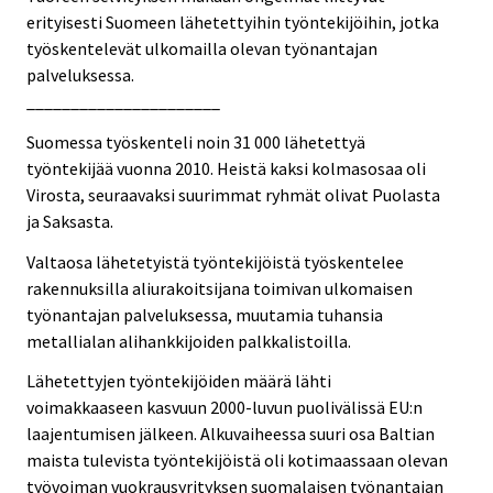
erityisesti Suomeen lähetettyihin työntekijöihin, jotka
työskentelevät ulkomailla olevan työnantajan
palveluksessa.
______________________
Suomessa työskenteli noin 31 000 lähetettyä
työntekijää vuonna 2010. Heistä kaksi kolmasosaa oli
Virosta, seuraavaksi suurimmat ryhmät olivat Puolasta
ja Saksasta.
Valtaosa lähetetyistä työntekijöistä työskentelee
rakennuksilla aliurakoitsijana toimivan ulkomaisen
työnantajan palveluksessa, muutamia tuhansia
metallialan alihankkijoiden palkkalistoilla.
Lähetettyjen työntekijöiden määrä lähti
voimakkaaseen kasvuun 2000-luvun puolivälissä EU:n
laajentumisen jälkeen. Alkuvaiheessa suuri osa Baltian
maista tulevista työntekijöistä oli kotimaassaan olevan
työvoiman vuokrausyrityksen suomalaisen työnantajan