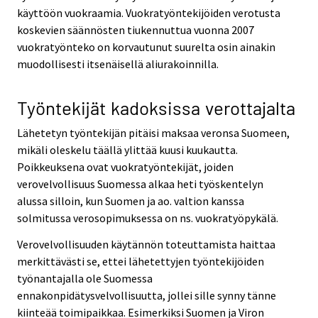
käyttöön vuokraamia. Vuokratyöntekijöiden verotusta
koskevien säännösten tiukennuttua vuonna 2007
vuokratyönteko on korvautunut suurelta osin ainakin
muodollisesti itsenäisellä aliurakoinnilla.
Työntekijät kadoksissa verottajalta
Lähetetyn työntekijän pitäisi maksaa veronsa Suomeen,
mikäli oleskelu täällä ylittää kuusi kuukautta.
Poikkeuksena ovat vuokratyöntekijät, joiden
verovelvollisuus Suomessa alkaa heti työskentelyn
alussa silloin, kun Suomen ja ao. valtion kanssa
solmitussa verosopimuksessa on ns. vuokratyöpykälä.
Verovelvollisuuden käytännön toteuttamista haittaa
merkittävästi se, ettei lähetettyjen työntekijöiden
työnantajalla ole Suomessa
ennakonpidätysvelvollisuutta, jollei sille synny tänne
kiinteää toimipaikkaa. Esimerkiksi Suomen ja Viron