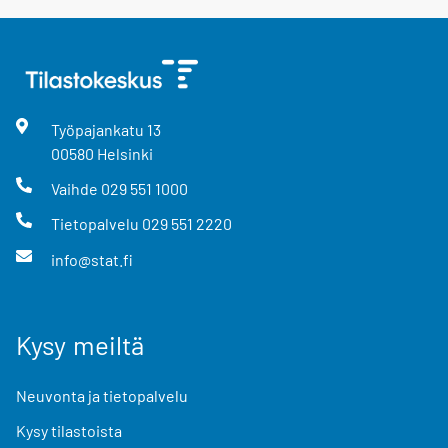
Työpajankatu
13
00580
Helsinki
Vaihde
029 551 1000
Tietopalvelu
029 551 2220
info@stat.fi
Kysy meiltä
Neuvonta ja tietopalvelu
Kysy tilastoista