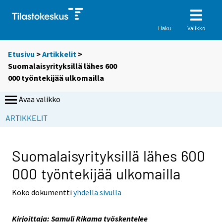
Valikko
Haku
Etusivu
>
Artikkelit
>
Suomalaisyrityksillä lähes 600
000 työntekijää ulkomailla
Avaa valikko
S
ARTIKKELIT
i
i
r
Suomalaisyrityksillä lähes 600
r
000 työntekijää ulkomailla
y
t
Koko dokumentti
yhdellä sivulla
t
o
Kirjoittaja: Samuli Rikama työskentelee
i