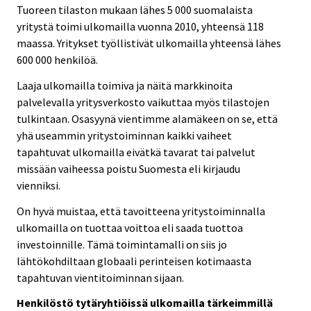
Tuoreen tilaston mukaan lähes 5 000 suomalaista
yritystä toimi ulkomailla vuonna 2010, yhteensä 118
maassa. Yritykset työllistivät ulkomailla yhteensä lähes
600 000 henkilöä.
Laaja ulkomailla toimiva ja näitä markkinoita
palvelevalla yritysverkosto vaikuttaa myös tilastojen
tulkintaan. Osasyynä vientimme alamäkeen on se, että
yhä useammin yritystoiminnan kaikki vaiheet
tapahtuvat ulkomailla eivätkä tavarat tai palvelut
missään vaiheessa poistu Suomesta eli kirjaudu
vienniksi.
On hyvä muistaa, että tavoitteena yritystoiminnalla
ulkomailla on tuottaa voittoa eli saada tuottoa
investoinnille. Tämä toimintamalli on siis jo
lähtökohdiltaan globaali perinteisen kotimaasta
tapahtuvan vientitoiminnan sijaan.
Henkilöstö tytäryhtiöissä ulkomailla tärkeimmillä