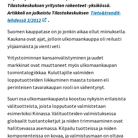
Tilastokeskuksen yritysten rakenteet -yksikössä.
s
Artikkeli on julkaistu Tilastokeskuksen
Tieto&trendit-
e
lehdessä 3/2012
.
e
n
Suomen kauppatase on jo jonkin aikaa ollut miinuksella.
p
Kaukana ovat ajat, jolloin ulkomaankauppa oli reilusti
a
ylijäämäistä ja vienti veti.
l
Yritystoiminnan kansainvälistyminen ja uudet
v
markkinat ovat muuttaneet myös ulkomaankaupan
e
toimintalogiikkaa. Kuluttajille valmiiden
l
lopputuotteiden liikkuminen maasta toiseen eli
u
perinteisen tavarakaupan rooli on vähentynyt.
u
n
Suuri osa ulkomaankaupasta koostuu nykyisin erilaisista
.
välituotteista, joista lopputuote valmistetaan
esimerkiksi Kiinassa. Välituotteiden valmistuksessa
globaalit tuotantoketjut ja niiden trimmaaminen ovat
hallitsevassa asemassa. Kilpailu tuotteissa ja niiden
komponenteissa on kovaa, ja valmistusmaan on oltava