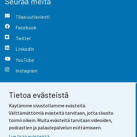
Seuraa meitä
Tilaa uutisviesti
Facebook
Twitter
LinkedIn
YouTube
Instagram
Tietoa evästeistä
Yhteystiedot
Käytämme sivustollamme evästeitä.
Palaute
Välttämättömiä evästeitä tarvitaan, jotta sivusto
toimii oikein. Muita evästeitä tarvitaan videoiden,
Käyttöehdot
podcastien ja palautepalvelun esittämiseen.
Tietosuoja
Lue lisää evästeistä.