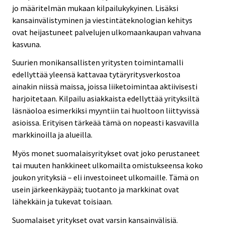
jo määritelmän mukaan kilpailukykyinen. Lisäksi
kansainvälistyminen ja viestintäteknologian kehitys
ovat heijastuneet palvelujen ulkomaankaupan vahvana
kasvuna.
Suurien monikansallisten yritysten toimintamalli
edellyttää yleensä kattavaa tytäryritysverkostoa
ainakin niissä maissa, joissa liiketoimintaa aktiivisesti
harjoitetaan. Kilpailu asiakkaista edellyttää yrityksiltä
läsnäoloa esimerkiksi myyntiin tai huoltoon liittyvissä
asioissa. Erityisen tärkeää tämä on nopeasti kasvavilla
markkinoilla ja alueilla.
Myös monet suomalaisyritykset ovat joko perustaneet
tai muuten hankkineet ulkomailta omistukseensa koko
joukon yrityksiä – eli investoineet ulkomaille. Tämä on
usein järkeenkäypää; tuotanto ja markkinat ovat
lähekkäin ja tukevat toisiaan.
Suomalaiset yritykset ovat varsin kansainvälisiä.